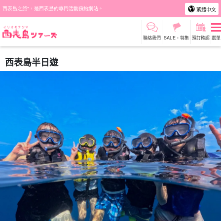
西表島之旅"，是西表島的專門活動預約網站。
繁體中文
聯絡我們
SALE・特集
預訂確認
選單
西表島半日遊