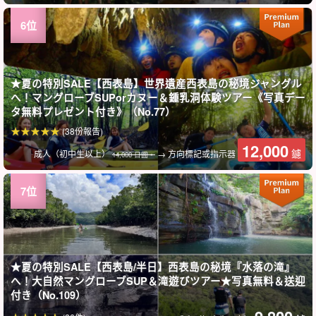
★夏の特別SALE【西表島】世界遺産西表島の秘境ジャングル
へ！マングローブSUPorカヌー＆鍾乳洞体験ツアー《写真デー
タ無料プレゼント付き》（No.77）
(38份報告)
12,000
鑢
成人（初中生以上）
→ 方向標記或指示器
14,000 日圓。
★夏の特別SALE【西表島/半日】西表島の秘境『水落の滝』
へ！大自然マングローブSUP＆滝遊びツアー★写真無料＆送迎
付き（No.109）