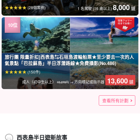
8,000
(28個案例)
鑢
1 名駕駛 (16 歲以上)
旅行團 限量折扣]西表島⇆石垣島渡輪船票★至少要去一次的人
氣景點「巴拉蘇島」半日浮潛路線★免費攝影(No.486)
(150件)
13,600
鑢
成人（初中生以上）
→ 方向標記或指示器
15,270円
旅行團限定折扣] 含西表島⇆石垣島渡輪船票★標準行程！西表
【石垣港⇔西表島上原港】フェリー往復チケット＜40席限定
西表島/半日]包租導覽☆豪華VIP包租計畫彈性支援◎我們自己
小濱島/半日遊] 索取OK◎讓我們一起享受私人包船的豪華！包
世界遺產 西表島] 前往威力強大的奧格塔瀑布！3小時的徒步旅
★夏の特別SALE【西表島/約2時間】子供から大人まで夢中で
★夏の特別SALE【西表島/約2時間】SNS映えする最高の一枚
【石垣港⇔西表島大原港】フェリー往復チケット＜40席限定
旅行團 限量折扣】西表島⇆石垣島渡輪船票已含★在自然運動
西表島/3小時] 歡迎初學者參加！西表島附近海域的釣魚體驗課
受理站] [世界遺產 西表島] 歡迎初學者！西表島體驗潛水課程(1
西表島/2.5小時] 欣賞世界自然遺產的大自然！紅樹林皮艇與河
★夏の特別SALE【西表島】世界遺産西表島で新体験！大迫力
★夏の特別SALE【西表島/約2.5時間】ニモ・クラッシュに会
【西表島/約3時間】大原港周辺開催！3歳から参加OK☆国内最
世界遺產 西表島】邂逅神秘瀑布吉塔瀑布的淋浴攀登半日行程
體驗世界遺產西表島的簡易方式！叢林徒步旅行（No.27）
受理站] [世界遺產 西表島] 歡迎初學者！西表島體驗潛水課程(2
在世界遺產西表島輕鬆遊戲、游泳！摩達摩池塘遠足之旅
海龜也會上岸的秘密海灘！在隱密的氣氛中浮潛 (No.23)
世界遺產西表島】3歲以上可參加！庫拉瀑布叢林徒步旅行「免
輕鬆穿過紅樹林花點時間就能得到極大的滿足浦內河獨木舟體
父母和孩子的保姆計劃（411 號）。
西表島 / 私人遊覽] 每天限一個團！私人半日或全日戶外觀光
日出單槳衝浪板或獨木舟與巴拉蘇島浮潛之旅（含免費拍照及
★夏の特別SALE【西表島宿泊者限定】最高の朝活を☆サンラ
★夏の特別SALE【西表島宿泊者限定】朝日とマングローブの
★夏の特別SALE【西表島/約3時間】地元ガイドと巡る☆世界
[西表島大原港/租車] ◆本田車篷、小型電動代步車[AT/單
Nissan Note《AT/最大5人乗り》｜【Iriote Island Ohara Port /
Nissan Cube [AT/最多5人座]☆[可出租海上運動器材，免費接
仲間川紅樹林巡航、夕卜島觀光半日上午行程 ◆免費飯店接
西表島/半日遊]前往西表島未開發的 「水越野瀑布」☆自然紅樹
西表島/3小時] 世界自然遺產西表島的景點攝影之旅，由當地導
西表島/2小時] 當天預約OK！可看到海龜☆奇蹟島「巴拉蘇島」
SUP 紅樹林巡航 (免費提供照片資料) (No.t-2)
世界遺產西表島☆SUP或獨木舟紅樹林巡遊★免費拍照及接送
西表島 / 2小時] 大人小孩都能享受的行程！熱帶浮潛之旅 *免費
西表島/半日遊]前往西表島未開發的 「水越野瀑布」！大自然紅
西表島/半天] Omija瀑布溪降！體驗大自然的運動和從天然滑梯
西表島 上原港 / 1天] 征服經典景點！乘坐水牛車暢遊紅樹林獨
西表島上原港/半天上午]享受大自然！紅樹林獨木舟和徒步旅行
西表島/1小時] [上午場，當地集合] 初學者OK ATV體驗☆穿越大
西表島/1小時] [免費接送] 初學者OK ATV體驗☆穿越大自然的越
西表島/2.5小時]包船導覽☆世界遺產西表島的最佳遊覽方式☆
【西表島/午前】75歳まで参加OK◎マングローブカヌーだけを
西表島 / 早晨] 乘獨木舟前往Pinaisara瀑布坑徒步旅行！讓我們
【西表島/午前】女性オーナーがご案内！カヌー＆ピナイサー
【西表島/半日】日本最大級の仲間川マングローブ！選べる
島紅樹林SUPOR獨木舟半日遊★免費照片(No.559)
＞旅行者の8割が利用！乗船前ならキャンセル無料！行列回避
的步調♪團體遊和公司遊（No.132）
船計劃！適合畢業旅行、公司旅行、團體旅行☆(No.661)
行，前往壯觀的瀑布，並提供照片資料，以及接送服務
楽しめる☆まるで天然の水族館！トロピカルシュノーケリン
を☆憧れの奇跡の島”バラス島”上陸＆散策ツアー★写真無料
＞旅行者の8割が利用！乗船前ならキャンセル無料！行列回避
中盡情玩樂！溪降半日遊★免費照相(No.564)
程釣到的魚可以當晚餐吃☆推薦給家庭出遊(No.18)
次)(No.34)
川漫步之旅，前往帶來好運的 「幸良瀑布」（No.120）
のケイビング（鍾乳洞探検）ツアー《写真データ無料プレゼ
えるかも！世界自然遺産の西表島で絶景シュノーケリングツ
大の流域面積誇る『仲間川』マングローブカヤックツアー
（No.90）
次)(No.35)
(No.43)
費提供照片資料」(No.45)
驗 (No.82)
《裝備全套租借及一日遊附特製午餐》(No.114)
接送服務）
イズSUPorカヌー＆キャニオニングツアー＜写真無料＆送迎
絶景SUPorカヌークルージング☆早朝から西表島を満喫＜写
自然遺産西表島の観光スポットフォトツアー！西表島初めて
人]☆[提供海上運動器材租借服務，免費接送](No.r-3)
Rental Car】小型車◆Nissan Note《AT/最大5人乗り》｜租車
送](No.r-1)
送、免費行李寄存（No.515）
林獨木舟&瀑布樂趣之旅★免費拍照&接送（No.t-108）
遊帶領！推薦給初到西表島的遊客和少女遊《免費接送和拍照
浮潛之旅★免費拍照及接送（No.t-122）
（No.t-6）
拍照（No.t-22）
樹林SUP & 瀑布樂之旅 ★ 免費拍照&接送(No.t-109)
和瀑布遊戲的壯觀景色！免費拍照&一日遊OK] 大人小孩都能盡
木舟Pinaisara瀑布和湯布島(No.156)
路線到Pinaisara瀑布 (No.14)
自然的越野之旅！不需要駕駛執照。
野之旅！不需要駕駛執照。
獨木舟紅樹林巡航★免費照片&接送(No.158)
楽しむ超ライトな半日ツアー☆気軽に大自然を体験《送迎
一起去大自然叢林冒險吧！免費照片資料（No.165）
ラの滝壺トレッキング☆3歳から遊べるジャングル体験《初心
SUPorカヌー体験☆大自然のジャングルクルーズツアー《初心
5,900
6,900
7,000
8,900
查看所有計劃
(2份報告)
(2份報告)
鑢
鑢
鑢
鑢
基本費用（每人 2 小時）
成人（初中生以上）
成人（初中生以上）
1 位來賓
（f-103）
（No.5）。
グツアー★写真無料（No.22）
（No.64）
（f-104）
ント付き》（No.44）
アー★写真無料（No.19）
（No.104）
付き＞最終日に参加も大歓迎！（No.149）
真無料＆送迎付き＞最終日に参加も大歓迎！（No.147）
の方や女子旅にもおすすめ《送迎＆写真データ無料》
前一天18:00前OK☆【可租借海上運動器材，免費接送】
資料》(No.t-150)
情發揮(No.t-91)
可・写真無料プレゼント》（No.167）
者歓迎＆送迎付き》（No.176）
者歓迎/写真データ無料》（No.180）
70,000
14,000
14,300
18,700
50,000
12,200
14,000
14,000
14,000
10,000
70,000
7,000
8,500
7,900
5,900
5,900
7,900
5,000
7,000
8,900
8,900
7,900
8,000
8,000
9,000
(116)
(21份報告)
(89個案例)
(18件)
(7份報告)
(8份報告)
(1)
(1)
(1)
(24件)
(25)
(24件)
(25)
(5)
(2份報告)
(20)
(45)
(15份報告)
(18件)
(13份報告)
鑢
鑢
鑢
鑢
鑢
鑢
鑢
鑢
鑢
鑢
鑢
鑢
鑢
鑢
鑢
鑢
鑢
鑢
鑢
鑢
鑢
鑢
鑢
鑢
鑢
半日課程（最多 4 人）
1 人（10 歲及以上）
1 人（10 歲及以上）
成人（初中生以上）
成人（初中生以上）
成人（初中生以上）
1 名駕駛 (16 歲以上)
1 名駕駛 (16 歲以上)
成人（初中生以上）
成人（初中生以上）
成人（初中生以上）
成人（初中生以上）
1 對（最多 5 人）
1 對（最多 5 人）
1 位來賓
1 位來賓
1 位來賓
1 位來賓
1 位來賓
1 位來賓
10 人/人
成人
成人
天天
天天
（No.150）
（No.r-2)
11,000
6,370
8,000
4,880
8,800
7,900
8,900
8,000
7,500
(9份報告)
(8份報告)
(5)
(22份報告)
(25)
(29份報告)
13,600
13,600
15,000
(23份報告)
(1)
(3)
(135件)
(117件)
(134件)
鑢
鑢
鑢
鑢
鑢
鑢
鑢
鑢
鑢
大人(12歳以上)
1 人 (10-60 歲)
成人（返回）
成人（返回）
1 位來賓
1 位來賓
1 位來賓
1 位來賓
成人
鑢
鑢
鑢
成人（初中生以上）
成人（初中生以上）
成人（初中生以上）
→ 方向標記或指示器
→ 方向標記或指示器
→ 方向標記或指示器
15,270円
15,270円
29,000.
7,500
(5)
15,000
15,000
6,900
7,900
5,900
7,900
(3)
鑢
天天
鑢
鑢
鑢
鑢
鑢
鑢
成人（初中生以上）
成人（初中生以上）
成人（初中生以上）
成人（初中生以上）
成人（初中生以上）
成人（初中生以上）
→ 方向標記或指示器
→ 方向標記或指示器
→ 方向標記或指示器
→ 方向標記或指示器
→ 方向標記或指示器
→ 方向標記或指示器
7,900 日圓。
8,900 日圓。
6,900 日圓。
8,900 日圓。
29,000.
29,000.
6,900
鑢
成人（初中生以上）
→ 方向標記或指示器
7,900 日圓。
西表島半日遊新故事