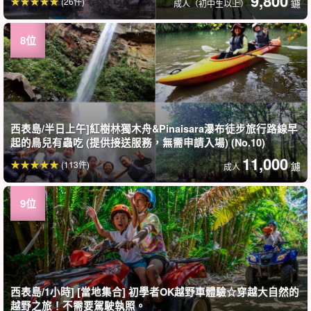
9,800
(26件)
鑢
成人（初中生以上）
西表島/半日上午]紅樹林獨木舟&Pinaisara瀑布徒步旅行路線早
起的鳥兒有蟲吃 (提供接送服務，無需申請入場) (No.10)
11,000
(113件)
鑢
成人
西表島/1小時] [當地集合] 初學者OK越野車體驗☆穿越大自然的
越野之旅！不需要駕駛執照。