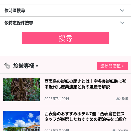
依時區搜尋
依特定條件搜尋
旅遊專欄。
請參閱清單。
西表島の炭鉱の歴史とは｜宇多良炭鉱跡に残
る近代化産業遺産と負の遺産を解説
2026年7月22日
545
西表島のおすすめホテル7選！西表島在住ス
タッフが厳選したおすすめの宿泊先をご紹介
2026年7月22日
23459