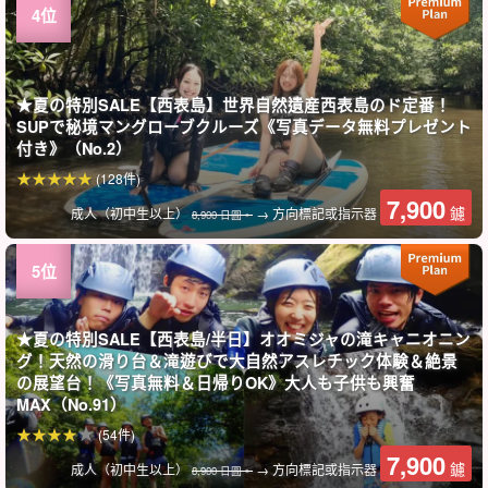
★夏の特別SALE【西表島】世界自然遺産西表島のド定番！
SUPで秘境マングローブクルーズ《写真データ無料プレゼント
付き》（No.2）
(128件)
7,900
鑢
成人（初中生以上）
→ 方向標記或指示器
8,900 日圓。
★夏の特別SALE【西表島/半日】オオミジャの滝キャニオニン
グ！天然の滑り台＆滝遊びで大自然アスレチック体験＆絶景
の展望台！《写真無料＆日帰りOK》大人も子供も興奮
MAX（No.91）
(54件)
7,900
鑢
成人（初中生以上）
→ 方向標記或指示器
8,900 日圓。