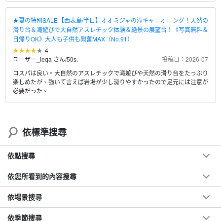
★夏の特別SALE【西表島/半日】オオミジャの滝キャニオニング！天然の
滑り台＆滝遊びで大自然アスレチック体験＆絶景の展望台！《写真無料＆
日帰りOK》大人も子供も興奮MAX（No.91）
4
ユーザー_ieqa さん
/
50s.
投稿日：2026-07
コスパは良い。大自然のアスレチックで滝遊びや天然の滑り台をたっぷり
楽しめたが、強いて言えば岩場が少し滑りやすかったので足元には注意が
必要だった。
依標準搜尋
依點搜尋
依您所看到的內容搜尋
依場景搜尋
依季節搜尋