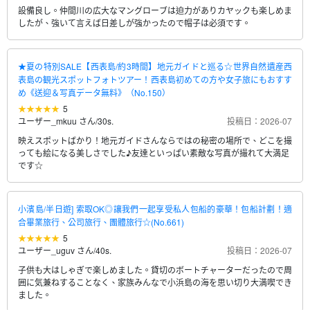
設備良し。仲間川の広大なマングローブは迫力がありカヤックも楽しめま
したが、強いて言えば日差しが強かったので帽子は必須です。
★夏の特別SALE【西表島/約3時間】地元ガイドと巡る☆世界自然遺産西
表島の観光スポットフォトツアー！西表島初めての方や女子旅にもおすす
め《送迎＆写真データ無料》（No.150）
5
ユーザー_mkuu さん
/
30s.
投稿日：2026-07
映えスポットばかり！地元ガイドさんならではの秘密の場所で、どこを撮
っても絵になる美しさでした♪友達といっぱい素敵な写真が撮れて大満足
です☆
小濱島/半日遊] 索取OK◎讓我們一起享受私人包船的豪華！包船計劃！適
合畢業旅行、公司旅行、團體旅行☆(No.661)
5
ユーザー_uguv さん
/
40s.
投稿日：2026-07
子供も大はしゃぎで楽しめました。貸切のボートチャーターだったので周
囲に気兼ねすることなく、家族みんなで小浜島の海を思い切り大満喫でき
ました。