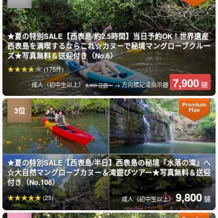
★夏の特別SALE【西表島/約2.5時間】当日予約OK！世界遺産
西表島を満喫するならこれ☆カヌーで秘境マングローブクルー
ズ★写真無料＆送迎付き（No.6）
(175件)
7,900
鑢
成人（初中生以上）
→ 方向標記或指示器
8,900 日圓。
★夏の特別SALE【西表島/半日】西表島の秘境『水落の滝』へ
☆大自然マングローブカヌー＆滝遊びツアー★写真無料＆送迎
付き（No.108）
9,800
(25)
鑢
成人（初中生以上）