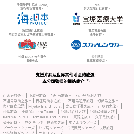
全國旅行社協會 (ANTA)
HIS
旅行社協會會員。
與大型旅行社合作。
海洋與日本專案
寶塚醫學大學
內閣辦公室和日本基金會正在推廣。
產學合作。
沖繩 SDGs 合作夥伴
天空租車
[SDGs].
租車業務聯盟。
支援沖繩及世界其他地區的旅遊。
本公司營運的網站簡介
西表島旅遊。
小濱島旅遊
石垣島旅遊。
石垣島藍洞之旅
石垣島浮潛之旅。
石垣島潛水之旅。
石垣島租車旅遊
幻影島之旅。
與那國島旅遊
Miyako Island Tours.
宮古島浮潛之旅。
南瓜洞之旅。
沖繩旅遊
沖繩 Yanbaru Tours。
沖繩翁名村之旅
沖繩滑翔傘之旅
Kerama Tours。
Mizuna Island Tours。
賞鯨之旅。
久米島旅遊。
奄美旅遊。
屋久島活動
夏威夷之旅
ホノルルツアーズ
プーケットツアーズ
セブ島ツアーズ
台湾観光ツアーズ
長野旅遊
北海道観光ツアーズ
ニセコツアーズ