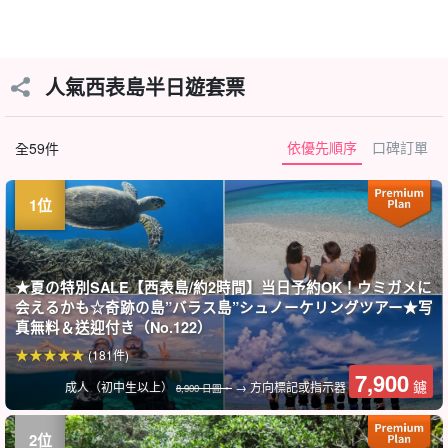
人氣西表島半日遊套票
依優先順序
口碑訂單
全59件
★夏の特別SALE【西表島/約2時間】当日予約OK！ウミガメに
会えるかも☆奇跡の島”バラス島”シュノーケリングツアー★写
真無料＆送迎付き（No.122）
(181件)
7,900
鑢
成人（初中生以上）
→ 方向標記或指示器
8,900 日圓。