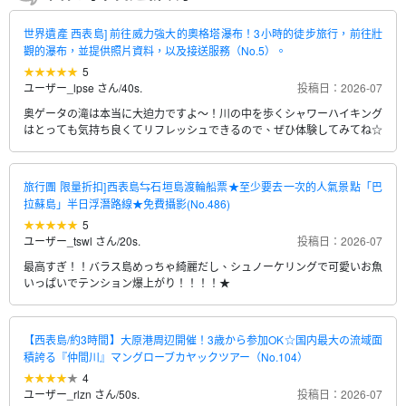
世界遺產 西表島] 前往威力強大的奧格塔瀑布！3小時的徒步旅行，前往壯
觀的瀑布，並提供照片資料，以及接送服務（No.5）。
5
ユーザー_lpse さん
/
40s.
投稿日：2026-07
奥ゲータの滝は本当に大迫力ですよ～！川の中を歩くシャワーハイキング
はとっても気持ち良くてリフレッシュできるので、ぜひ体験してみてね☆
旅行團 限量折扣]西表島⇆石垣島渡輪船票★至少要去一次的人氣景點「巴
拉蘇島」半日浮潛路線★免費攝影(No.486)
5
ユーザー_tswl さん
/
20s.
投稿日：2026-07
最高すぎ！！バラス島めっちゃ綺麗だし、シュノーケリングで可愛いお魚
いっぱいでテンション爆上がり！！！！★
【西表島/約3時間】大原港周辺開催！3歳から参加OK☆国内最大の流域面
積誇る『仲間川』マングローブカヤックツアー（No.104）
4
ユーザー_rlzn さん
/
50s.
投稿日：2026-07