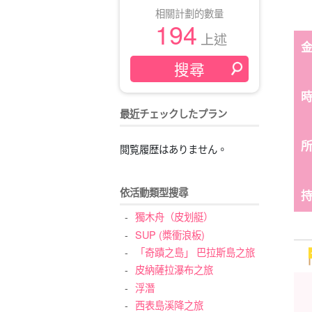
相關計劃的數量
194
上述
最近チェックしたプラン
閲覧履歴はありません。
依活動類型搜尋
獨木舟（皮划艇）
SUP (槳衝浪板)
「奇蹟之島」 巴拉斯島之旅
皮納薩拉瀑布之旅
浮潛
西表島溪降之旅