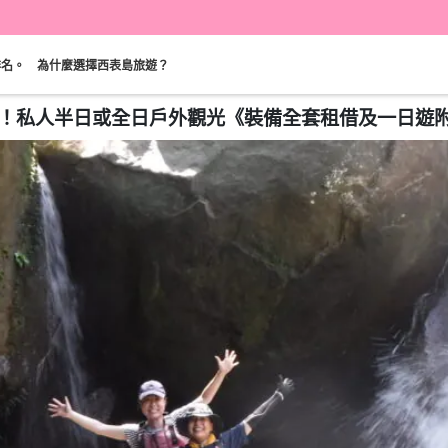
排名。
為什麼選擇西表島旅遊？
個團！私人半日或全日戶外觀光《裝備全套租借及一日遊附特製