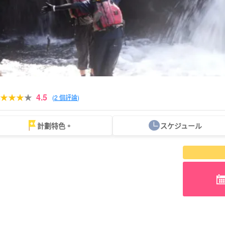
4.5
(
2 個評論
)
計劃特色。
スケジュール
可當天預約
超值折扣
保費
西表島「瀑布」。
巴拉斯島之旅
計劃
既定計劃
選定計劃
遊覽