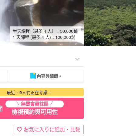
半天課程（最多 4 人）：
50,000
鑢
1 天課程 (最多 4 人)：
100,000
鑢
內容與細節。
租車
觀光旅遊
最近。
9
人們正在考慮。
無需會員註冊
檢視預約與可用性
お気に入りに追加・比較