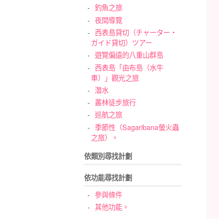
釣魚之旅
夜間導覽
西表島貸切（チャーター・
ガイド貸切）ツアー
遊覽偏遠的八重山群島
西表島「由布島（水牛
車）」觀光之旅
潛水
叢林徒步旅行
巡航之旅
季節性（Sagaribana螢火蟲
之旅）。
依類別尋找計劃
依功能尋找計劃
參與條件
其他功能。