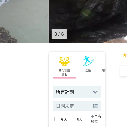
4
/
6
熱門計劃
活動
石垣島⇄西表島
排名
渡輪
再者
今天
明天
收窄