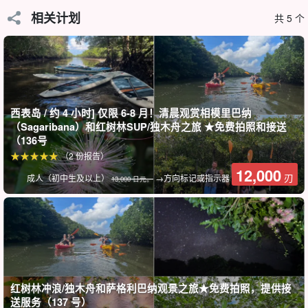
的游客，一定不能错过西表岛最美的嵯峨榕☆。
相关计划
共 5 个
什么是 Sagaribana？
萨格里巴纳的花语是 "好运会降临到你身上"。
傍晚时分，当太阳落到西表岛的地平线上时，"幽灵之花 "相模
西表岛 / 约 4 小时] 仅限 6-8 月！清晨观赏相模里巴纳
花开始绽放，并随着黎明的到来转瞬即逝。
（Sagaribana）和红树林SUP/独木舟之旅 ★免费拍照和接送
（136号
（2 份报告）
12,000
刃
成人（初中生及以上）
→方向标记或指示器
13,000 日元。
红树林冲浪/独木舟和萨格利巴纳观景之旅★免费拍照，提供接
送服务（137 号）