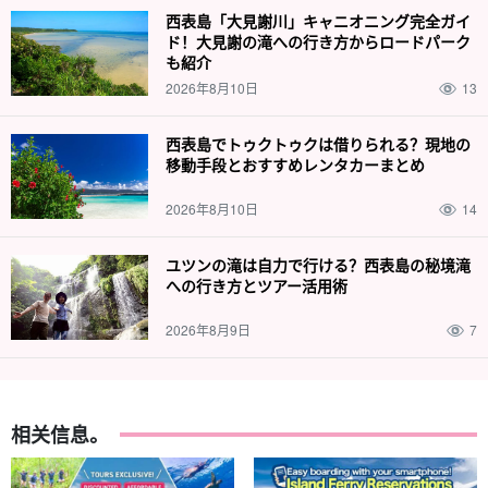
西表島「大見謝川」キャニオニング完全ガイ
ド！大見謝の滝への行き方からロードパーク
导游提供良好的支持。
も紹介
熟知西表岛的导游会在黑暗的道路上小心引导您，让您不必担心！
2026年8月10日
13
很多人都喜欢我们的安全之旅。
西表島でトゥクトゥクは借りられる？現地の
移動手段とおすすめレンタカーまとめ
⬇︎ 在萨嘎里巴纳节举办期间以外的夜间旅游，请考虑这一点☆。
2026年8月10日
14
★夏の特別SALE【西表島/夜】ペルセウス座の観測チ
ャンス！天然のプラネタリウム！星空＆亜熱帯ジャン
グルナイトツアー♪当日予約OK！子連れ家族・団体旅
开始时间20:00-22:00.
行にもおすすめ（No.16）
ユツンの滝は自力で行ける？西表島の秘境滝
所要时间：约 2 小时。
→方向标记或指示器
4,900
刃
への行き方とツアー活用術
5,900 日元
2026年8月9日
7
相关信息。