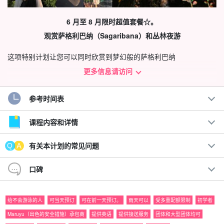
6 月至 8 月限时超值套餐☆。
观赏萨格利巴纳（Sagaribana）和丛林夜游
这项特别计划让您可以同时欣赏到梦幻般的萨格利巴纳
（sagaribana）景色、美丽的星空和非常受欢迎的夜间野生动物
更多信息请访问
园！
参考时间表
从雨季到夏季，"Sagaribana "只在一夜之间浪漫登场。享受西表岛
☆的特别体验。
课程内容和详情
建议。
有关本计划的常见问题
◆Maruyu （出色的安全措施）承包商。
口碑
包括免费租用的旅游装备
旅行团参与者福利页面介绍。
参加日期前一天 18:00 前取消，不收取任何费用
给不会游泳的人
可当天预订
可在前一天预订。
雨天可以
受多重配额限制
初学者
由具备水上救援资格的导游提供支持。
Maruyu（出色的安全措施）承包商
提供英语
提供接送服务
团体和大型团体均可
总参与人数超过 300,000 人！