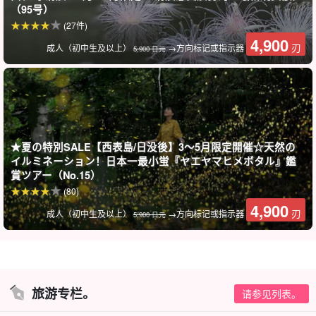
（95号）
(27件)
*由于它们是自然界的生物，因此不一定能见到它们。请注意这一
4,900
刃
成人（初中生及以上）
→方向标记或指示器
5,900 日元
点。
丛林夜游可以看到西表岛特有的夜间动物，如椰子蟹和红隼。
★夏の特別SALE【西表島/日没後】3～5月限定開催☆天然の
イルミネーション！日本一最小蛍『ヤエヤマヒメボタル』鑑
賞ツアー（No.15）
(80)
4,900
刃
成人（初中生及以上）
→方向标记或指示器
5,900 日元
旅游专栏。
请参见列表。