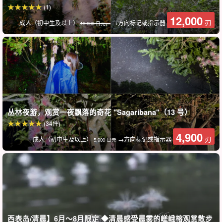
(1)
12,000
刃
成人（初中生及以上）
→方向标记或指示器
13,000 日元。
进入神秘的夜间丛林
特别的夜间动物邂逅☆。
夜晚的丛林与白天截然不同。
在寂静中聆听大自然的声音，与夜行动物邂逅，是一种神秘而冒险
丛林夜游，观赏一夜飘落的奇花 "Sagaribana"（13 号）
(34件)
的体验。
4,900
刃
成人（初中生及以上）
→方向标记或指示器
5,900 日元
夜游中可能遇到的生物举例
◆Lyukyu 鸱（Otus bakkamoena）
◆ 八重山飞狐（Pteropus volans）
◆ 棕榈蟹
◆ 角鸮（Balaenoptera acutorostrata）
◆◆◆◆◆◆◆◆◆◆◆◆◆◆◆◆◆◆◆◆◆◆◆◆◆◆◆◆◆◆
西表岛/清晨】6月～8月限定 ◆清晨感受晨雾的嵯峨榕观赏散步