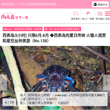
西表岛旅游"，一个专门介绍西表岛的活动预订网站。
简体中文
联系我们
SALE・特集
预订确认
菜单
Maruyu（出色的安全措施）承包商
前一天 18:00 前可免费取消预订
西表岛/2小时] 只限6月-8月 ◆西表岛的夏日传统 ☆猿人观赏
和星空丛林夜游（No.138）
成人（初中及以上年龄）：
→方向标记或指示器
7,900
刃
8,900 日元
儿童（初中以下）：
6,900
刃
4
/
18
婴儿（未满小学入学年龄）：
5,900
刃