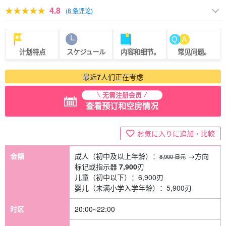
4.8
(
8 条评论
)
计划特点
スケジュール
内容和细节。
常见问题。
最近
7
人们正在考虑
无需注册会员
查看预订和空房情况
お気に入りに追加・比較
金额
成人（初中及以上年龄）：
→方向
8,900 日元
标记或指示器
7,900
刃
儿童（初中以下）：
6,900
刃
婴儿（未满小学入学年龄）：
5,900
刃
时区
20:00~22:00