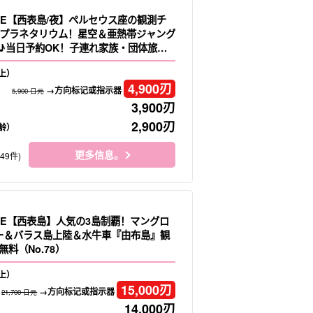
LE【西表島/夜】ペルセウス座の観測チ
プラネタリウム！星空＆亜熱帯ジャング
♪当日予約OK！子連れ家族・団体旅行
o.16）
上）
4,900
刃
→方向标记或指示器
5,900 日元
3,900
刃
2,900
刃
龄）
更多信息。
149件)
LE【西表島】人気の3島制覇！マングロ
ヌー＆バラス島上陸＆水牛車『由布島』観
料（No.78）
上）
15,000
刃
→方向标记或指示器
21,700 日元
14,000
刃