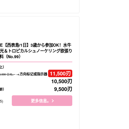
E【西表島/1日】3歳から参加OK！水牛
光＆トロピカルシュノーケリング欲張り
（No.99）
上）
11,500
刃
→方向标记或指示器
3,000 日元。
10,500
刃
9,500
刃
龄）
更多信息。
5)