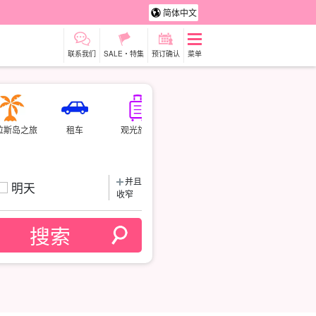
简体中文
联系我们
SALE・特集
预订确认
菜单
拉斯岛之旅
租车
观光旅游
并且
明天
收窄