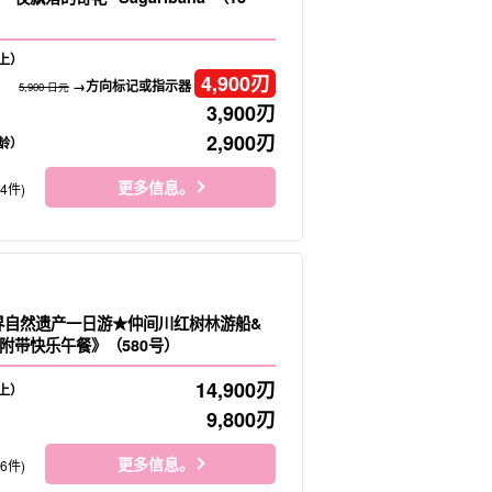
上）
4,900
刃
→方向标记或指示器
5,900 日元
3,900
刃
2,900
刃
龄）
更多信息。
34件)
界自然遗产一日游★仲间川红树林游船&
附带快乐午餐》（580号）
14,900
刃
上）
9,800
刃
更多信息。
66件)