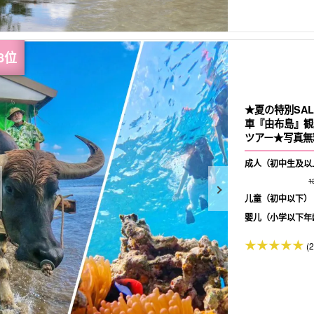
★夏の特別SAL
車『由布島』観
ツアー★写真無料
成人（初中生及以
1
儿童（初中以下）
婴儿（小学以下年
(2