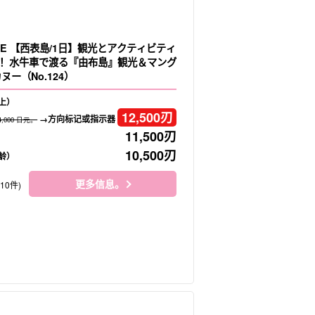
LE 【西表島/1日】観光とアクティビティ
！水牛車で渡る『由布島』観光＆マング
ヌー（No.124）
上）
12,500
刃
→方向标记或指示器
4,000 日元。
11,500
刃
10,500
刃
龄）
更多信息。
410件)