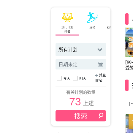
热门计划
活动
石垣岛⇄西表岛
排名
小轮
[6
受
并且
今天
明天
收窄
有关计划的数量
73
上述
1