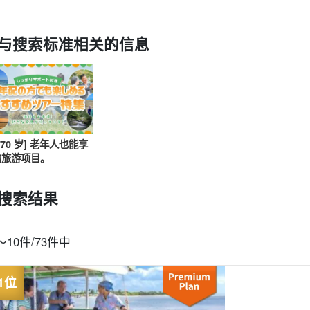
与搜索标准相关的信息
可当天预订
超值折扣
保险费
西表岛 "瀑布"。
巴拉斯岛之旅
规划
设计图
选定计划
观光
0-70 岁] 老年人也能享
的旅游项目。
搜索结果
〜10件/73件中