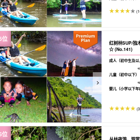
(1
红树林SUP/
☆ (No.141)
成人（初中生及以
1
儿童（初中以下）
1
婴儿（小学以下年
(
丛林夜游，观赏一夜