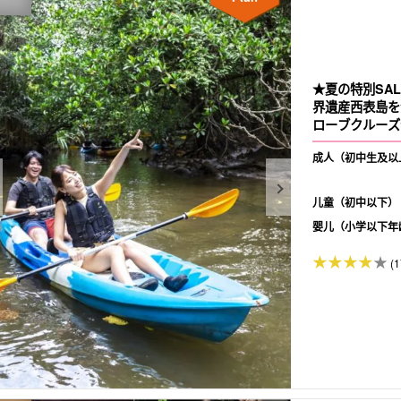
★夏の特別SAL
界遺産西表島を
ローブクルーズ
成人（初中生及以
儿童（初中以下）
婴儿（小学以下年
(1