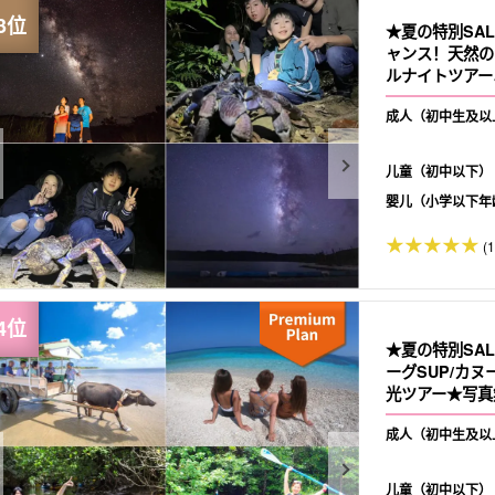
★夏の特別SA
ャンス！天然の
ルナイトツアー
にもおすすめ（N
成人（初中生及以
儿童（初中以下）
婴儿（小学以下年
(
★夏の特別SA
ーグSUP/カ
光ツアー★写真無
成人（初中生及以
儿童（初中以下）