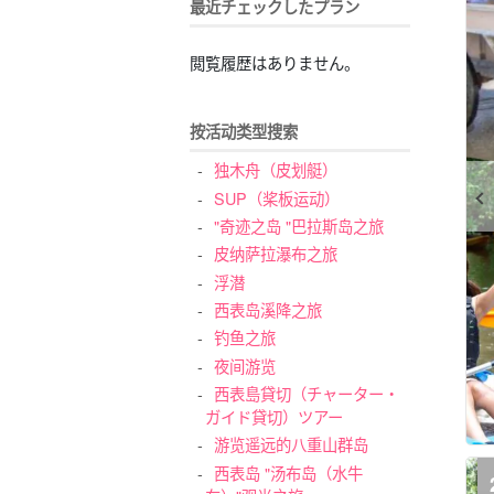
最近チェックしたプラン
閲覧履歴はありません。
按活动类型搜索
独木舟（皮划艇）
SUP（桨板运动）
"奇迹之岛 "巴拉斯岛之旅
皮纳萨拉瀑布之旅
浮潜
西表岛溪降之旅
钓鱼之旅
夜间游览
西表島貸切（チャーター・
ガイド貸切）ツアー
游览遥远的八重山群岛
西表岛 "汤布岛（水牛