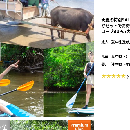
★夏の特別SA
がセットでお得
ローブSUPorカ
成人（初中生及以
1
儿童（初中以下）
婴儿（小学以下年
(