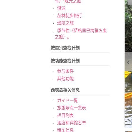
车）"观光之旅
潜泳
丛林徒步旅行
巡航之旅
季节性（萨格里巴纳萤火虫
之旅）。
按类别查找计划
按功能查找计划
参与条件
其他功能
西表岛相关信息
ガイド一覧
旅游景点一览表
栏目列表
酒店和宾馆名单
租车信息