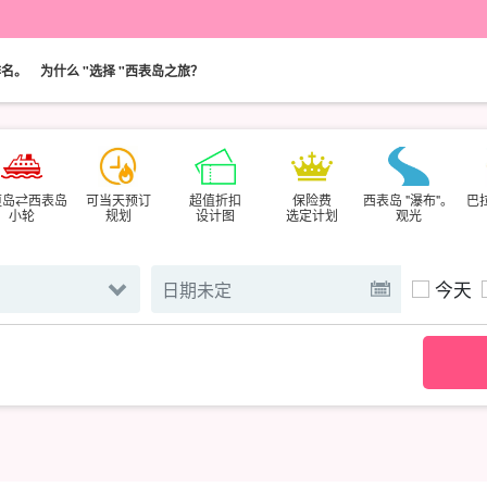
排名。
为什么 "选择 "西表岛之旅？
垣岛⇄西表岛
可当天预订
超值折扣
保险费
西表岛 "瀑布"。
巴
小轮
规划
设计图
选定计划
观光
今天