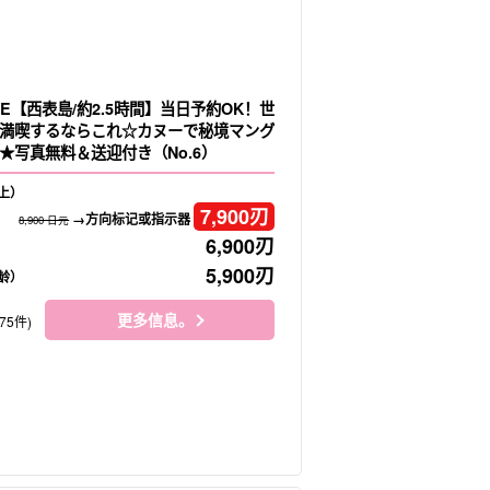
E【西表島/約2.5時間】当日予約OK！世
満喫するならこれ☆カヌーで秘境マング
★写真無料＆送迎付き（No.6）
上）
7,900
刃
→方向标记或指示器
8,900 日元
6,900
刃
5,900
刃
龄）
更多信息。
75件)