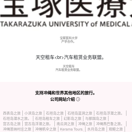
宝冢医科大学
产学合作。
天空租车
汽车租赁业务联盟。
支持冲绳和世界其他地区的旅行。
公司网站介绍
西表岛之旅
小滨岛之旅
石垣岛之旅
石垣岛蓝洞之旅
石垣岛浮潜之旅。
石垣岛潜水之旅。
石垣岛租车之旅
幻影岛之旅
与那国岛之旅
宫古岛之旅
宫古岛浮潜之旅。
南瓜洞之旅
冲绳之旅
冲绳燕巴鲁之旅。
冲绳恩纳村庄之旅
冲绳帆伞之旅
Kerama Tours.
水月岛之旅
观鲸之旅