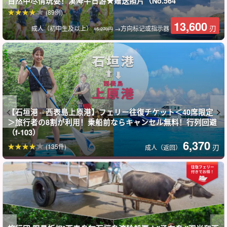
自然中尽情玩耍！溪降半日游★赠送照片（No.564
萨拉像龙须一样垂下来。
(89例)
13,600
刃
成人（初中生及以上）
→方向标记或指示器
15,270円
【石垣港⇔西表島上原港】フェリー往復チケット＜40席限定
＞旅行者の8割が利用！乗船前ならキャンセル無料！行列回避
（f-103）
6,370
(135件)
刃
成人（返回）
乘坐水牛车游览 "由布岛"。
由布岛是一个偏远小岛，从西表岛乘坐水牛车约 15 分钟即可到达，
在这里可以看到独特的亚热带动植物。