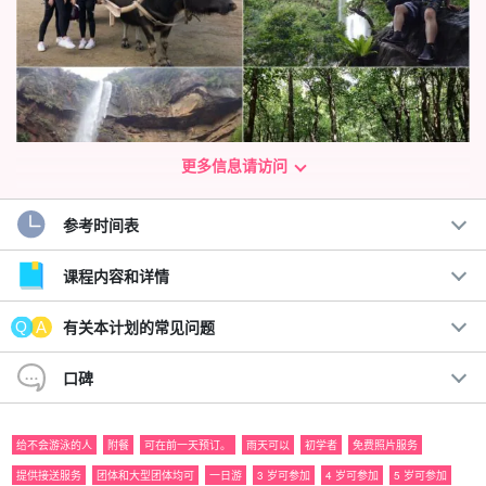
更多信息请访问
参考时间表
在一天内奢华地游览西表岛最著名的两个景点！
课程内容和详情
壮观的风景☆皮纳萨拉瀑布和由布岛观光路线
有关本计划的常见问题
这条非常受欢迎的路线结合了由布岛观光和冲绳最大的瀑布（落差
54 米）皮纳萨拉瀑布！
口碑
世界自然遗产 "西表岛 "的独特规定限制了每天的游客人数。
尽早预
给不会游泳的人
附餐
可在前一天预订。
雨天可以
初学者
免费照片服务
订
.即使是体力不支的人也能享受其中！
提供接送服务
团体和大型团体均可
一日游
3 岁可参加
4 岁可参加
5 岁可参加