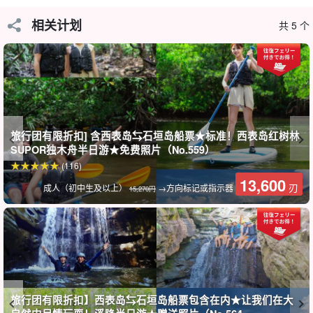
欢迎皮划艇初学者☆ 红树林皮划艇
相关计划
共 5 个
西表岛是世界自然遗产。乘坐独木舟是体验西表岛自然风光的最便
捷方式。
它们有单座和双座两种，如果您有年幼的孩子，建议选择双座！
旅行团有限折扣] 含西表岛⇆石垣岛船票★标准！西表岛红树林
SUPOR独木舟半日游★免费照片（No.559）
(116)
13,600
刃
成人（初中生及以上）
→方向标记或指示器
15,270円
皮纳萨拉瀑布
皮纳萨拉瀑布是冲绳县最高的瀑布。瀑布落差达 54 米，气势磅礴，
景色壮观。
皮纳萨拉名字的由来
旅行团有限折扣】西表岛⇆石垣岛船票包含在内★让我们在大
Pinai = 胡子 "和 "Saara = 垂下"。这个名字的由来是因为皮奈