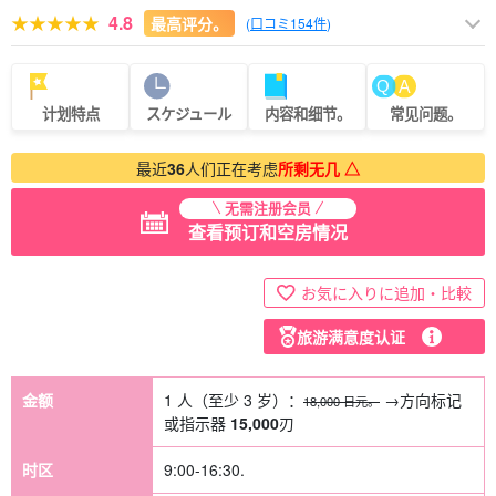
4.8
最高评分。
(
口コミ154件
)
计划特点
スケジュール
内容和细节。
常见问题。
最近
36
人们正在考虑
所剩无几 △
无需注册会员
查看预订和空房情况
お気に入りに追加・比較
旅游满意度认证
金额
1 人（至少 3 岁）：
→方向标记
18,000 日元。
或指示器
15,000
刃
时区
9:00-16:30.