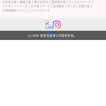
久米岛之旅
奄美之旅
屋久岛活动
夏威夷之旅
ホノルルツアーズ
プーケットツアーズ
セブ島ツアーズ
台湾観光ツアーズ
长野之旅
北海道観光ツアーズ
ニセコツアーズ
(c) 2026 西表岛旅游公司版权所有。.