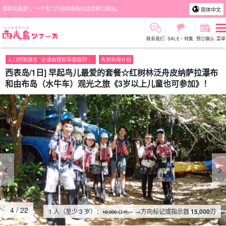
西表岛旅游"，一个专门介绍西表岛的活动预订网站。
简体中文
联系我们
SALE・特集
预订确认
菜单
入口控制游览 "必须由授权导游陪同"。
先到先得计划
西表岛/1日] 早起鸟儿最爱的套餐☆红树林泛舟皮纳萨拉瀑布
和由布岛（水牛车）观光之旅《3岁以上儿童也可参加》！
4
/
22
1 人（至少 3 岁）：
→方向标记或指示器
15,000
刃
18,000 日元。