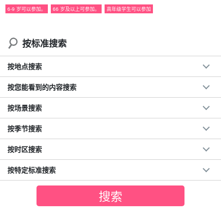
建议。
6-9 岁可以参加。
66 岁及以上可参加。
高年级学生可以参加
豪华体验西表岛的自然美景！
在最壮观的观景点
午餐
♪
按标准搜索
在由布岛放松身心，观察大自然
社交网站：触摸由布岛上的水牛。
按地点搜索
◆
仅限提前预订者
这里是一个非常受欢迎的景点
◆ 麻烦
无需申请入境
按您能看到的内容搜索
*原则上，您需要在其他预订网站上申请。
◆ 红树林皮划艇初学者。
按场景搜索
◆ "
竹富町旅游指南
由注册导游带领。
在冲绳县最大的瀑布皮纳萨拉瀑布（Pinaisara Falls）游玩，
按季节搜索
瀑布落差达 54 米。
按时区搜索
按特定标准搜索
岛上超过 901 TP3T 的面积是亚热带丛林！