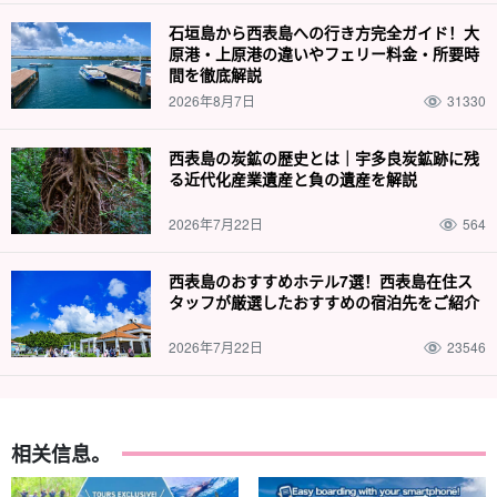
石垣島から西表島への行き方完全ガイド！大
西表岛/下午半天]红树林独木舟和皮纳萨拉瀑布徒步旅行
路线☆限制人数的特别计划！为想在空闲时间享受乐趣
原港・上原港の違いやフェリー料金・所要時
的人准备♪有接送服务（11号）
开始时间12:30-16:30.
間を徹底解説
所要时间：约 4 小时。
2026年8月7日
11,000 日元
31330
西表島の炭鉱の歴史とは｜宇多良炭鉱跡に残
る近代化産業遺産と負の遺産を解説
2026年7月22日
564
西表島のおすすめホテル7選！西表島在住ス
タッフが厳選したおすすめの宿泊先をご紹介
2026年7月22日
23546
相关信息。