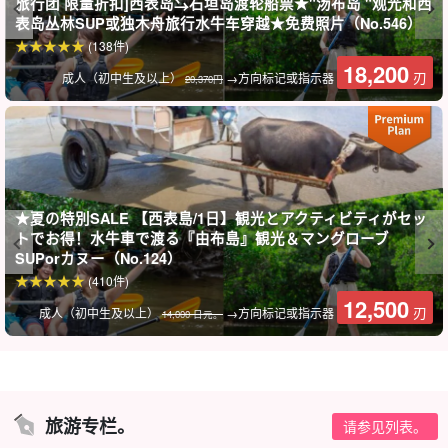
旅行团 限量折扣]西表岛⇆石垣岛渡轮船票★"汤布岛 "观光和西
表岛丛林SUP或独木舟旅行水牛车穿越★免费照片（No.546）
在整个岛屿都是植物园的由布岛上放松身心，观赏金蛹等珍稀生物
(138件)
和亚热带特有植物，感受非同寻常的乐趣！
18,200
刃
成人（初中生及以上）
→方向标记或指示器
20,370円
*本计划适用于皮纳萨拉号。
仅瀑布壶
转到
⬇︎ 前往瀑布顶端的路线可在这里找到： ⬇︎
西表岛/1天]前往Pinaisara瀑布顶端和瀑布盆地！人数有
限的特别行程☆红树林独木舟和徒步旅行路线♪从瀑布
顶端眺望的景色一定会令人印象深刻♪附带午餐（12
★夏の特別SALE 【西表島/1日】観光とアクティビティがセッ
开始时间9:00-16:00.
号）
所要时间：约 6.5 小时。
トでお得！水牛車で渡る『由布島』観光＆マングローブ
14,000 日元。
SUPorカヌー（No.124）
(410件)
⬇︎ 半天快速课程： ⬇︎
12,500
刃
成人（初中生及以上）
→方向标记或指示器
14,000 日元。
西表岛/半日上午]红树林独木舟和皮纳萨拉瀑布徒步旅行
路线早起的鸟儿有虫吃 (提供接送服务，无需申请)
(No.10)
开始时间9:00-13:00.
所要时间：约 4 小时。
11,000 日元
旅游专栏。
请参见列表。