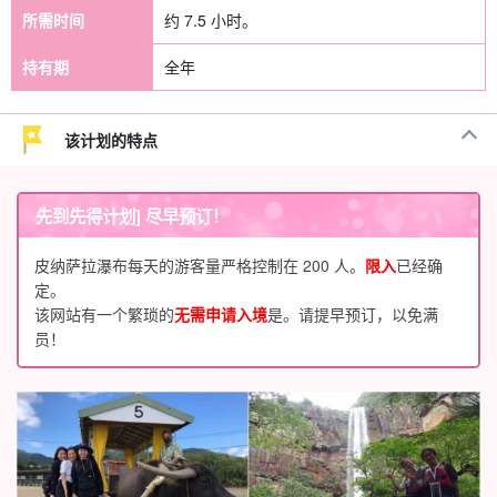
所需时间
约 7.5 小时。
持有期
全年
该计划的特点
先到先得计划] 尽早预订！
皮纳萨拉瀑布每天的游客量严格控制在 200 人。
限入
已经确
定。
该网站有一个繁琐的
无需申请入境
是。请提早预订，以免满
员！