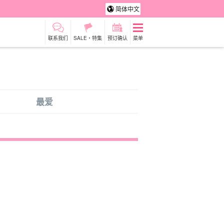
简体中文
联系我们
SALE・特集
预订确认
菜单
租车
观光旅游
最爱