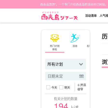
西表岛旅游"，一个专门介绍西表岛的活动预订网站。
活动清单
人气
历
热门计划
活动
石垣岛⇄西表岛
排名
小轮
浏
并且
今天
明天
收窄
有关计划的数量
194
上述