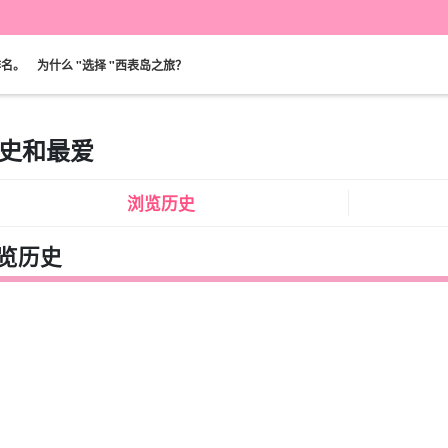
排名。
为什么 "选择 "西表岛之旅？
史和最爱
可当天预订
超值折扣
保险费
西表岛 "瀑布"。
巴拉斯岛之旅
浏览历史
规划
设计图
选定计划
观光
览历史