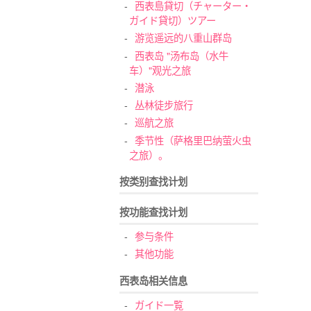
西表島貸切（チャーター・
ガイド貸切）ツアー
游览遥远的八重山群岛
西表岛 "汤布岛（水牛
车）"观光之旅
潜泳
丛林徒步旅行
巡航之旅
季节性（萨格里巴纳萤火虫
之旅）。
按类别查找计划
按功能查找计划
参与条件
其他功能
西表岛相关信息
ガイド一覧