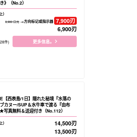
》（No.2）
上）
7,900
刃
→方向标记或指示器
8,900 日元
6,900
刃
更多信息。
128件)
LE【西表島/1日】隠れた秘境『水落の
ブカヌー/SUP＆水牛車で渡る『由布
★写真無料＆送迎付き（No.112）
14,500
刃
上）
13,500
刃