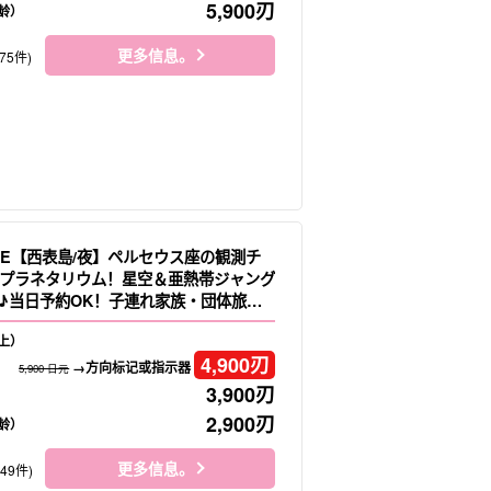
5,900
刃
龄）
更多信息。
75件)
LE【西表島/夜】ペルセウス座の観測チ
プラネタリウム！星空＆亜熱帯ジャング
♪当日予約OK！子連れ家族・団体旅行
o.16）
上）
4,900
刃
→方向标记或指示器
5,900 日元
3,900
刃
2,900
刃
龄）
更多信息。
149件)