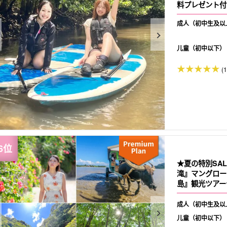
料プレゼント付き
成人（初中生及以
儿童（初中以下）
(
★夏の特別SA
滝』マングロー
島』観光ツアー
成人（初中生及以
儿童（初中以下）