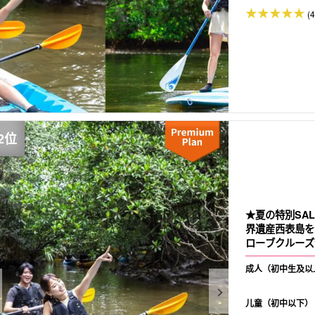
(
★夏の特別SAL
界遺産西表島を
ローブクルーズ
成人（初中生及以
儿童（初中以下）