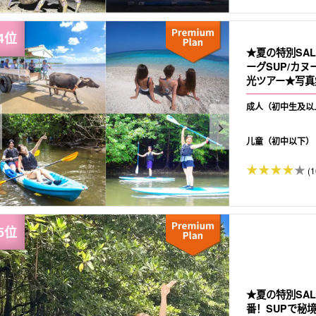
★夏の特別SA
ーグSUP/カ
光ツアー★写真無
成人（初中生及以
儿童（初中以下）
(1
★夏の特別SA
番！SUPで秘