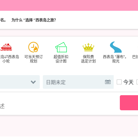
排名。
为什么 "选择 "西表岛之旅？
垣岛⇄西表岛
可当天预订
超值折扣
保险费
西表岛 "瀑布"。
巴
小轮
规划
设计图
选定计划
观光
今天
述