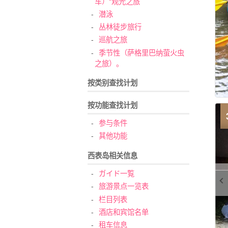
车）"观光之旅
潜泳
丛林徒步旅行
巡航之旅
季节性（萨格里巴纳萤火虫
之旅）。
按类别查找计划
按功能查找计划
参与条件
其他功能
西表岛相关信息
ガイド一覧
旅游景点一览表
栏目列表
酒店和宾馆名单
租车信息