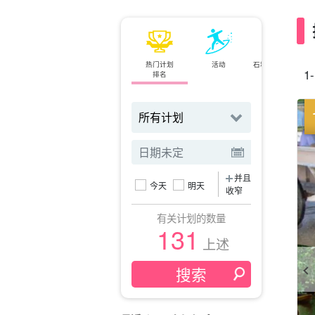
热门计划
活动
石垣岛⇄西表岛
1
排名
小轮
并且
今天
明天
收窄
有关计划的数量
131
上述