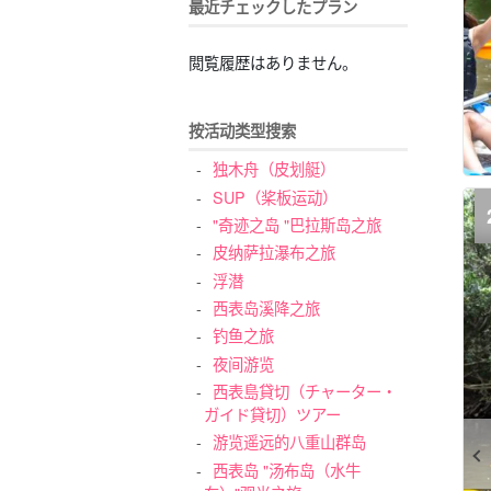
最近チェックしたプラン
閲覧履歴はありません。
按活动类型搜索
独木舟（皮划艇）
SUP（桨板运动）
"奇迹之岛 "巴拉斯岛之旅
皮纳萨拉瀑布之旅
浮潜
西表岛溪降之旅
钓鱼之旅
夜间游览
西表島貸切（チャーター・
ガイド貸切）ツアー
游览遥远的八重山群岛
西表岛 "汤布岛（水牛