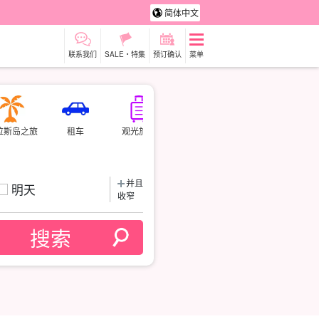
简体中文
联系我们
SALE・特集
预订确认
菜单
拉斯岛之旅
租车
观光旅游
并且
明天
收窄