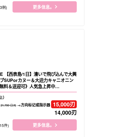
更多信息。
33例)
LE 【西表島/1日】漕いで飛び込んで大興
ブSUPorカヌー＆大迫力キャニオニン
無料＆送迎可》人気急上昇中
上）
15,000
刃
→方向标记或指示器
21,700 日元
14,000
刃
更多信息。
15件)