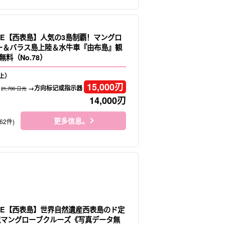
LE【西表島】人気の3島制覇！マングロ
ヌー＆バラス島上陸＆水牛車『由布島』観
料（No.78）
上）
15,000
刃
→方向标记或指示器
21,700 日元
14,000
刃
更多信息。
62件)
LE【西表島】世界自然遺産西表島のド定
境マングローブクルーズ《写真データ無