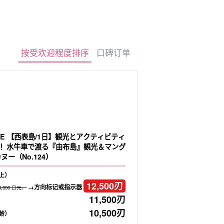
租车
观光旅游
按受欢迎程度排序
口碑订单
LE 【西表島/1日】観光とアクティビティ
！水牛車で渡る『由布島』観光＆マング
ヌー（No.124）
上）
12,500
刃
→方向标记或指示器
4,000 日元。
11,500
刃
10,500
刃
龄）