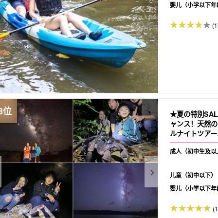
婴儿（小学以下年
(1
★夏の特別SA
ャンス！天然の
ルナイトツアー
にもおすすめ（N
成人（初中生及以
儿童（初中以下）
婴儿（小学以下年
(