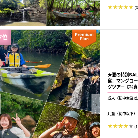
(
★夏の特別SA
奮！マングロー
グツアー《写真
☆（No.97）
成人（初中生及以
儿童（初中以下）
(1