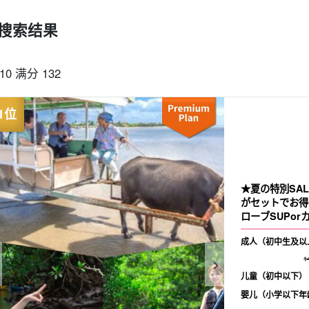
搜索结果
可当天预订
超值折扣
保险费
西表岛 "瀑布"。
巴拉斯岛之旅
-10 满分 132
规划
设计图
选定计划
观光
★夏の特別SA
がセットでお得
ローブSUPorカ
成人（初中生及以
1
儿童（初中以下）
婴儿（小学以下年