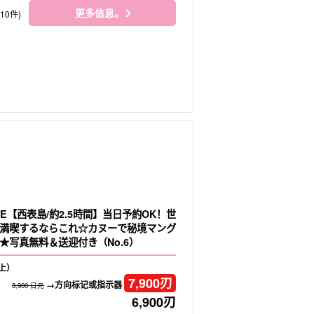
更多信息。
410件)
E【西表島/約2.5時間】当日予約OK！世
満喫するならこれ☆カヌーで秘境マング
★写真無料＆送迎付き（No.6）
上）
7,900
刃
→方向标记或指示器
8,900 日元
6,900
刃