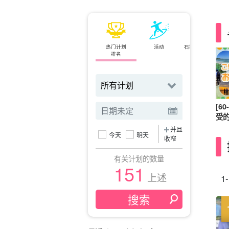
热门计划
活动
石垣岛⇄西表岛
排名
小轮
[6
受
并且
今天
明天
收窄
有关计划的数量
151
上述
1