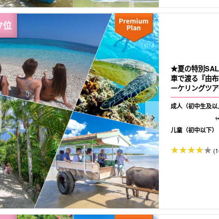
★夏の特別SA
車で渡る『由布
ーケリングツアー
成人（初中生及以
1
儿童（初中以下）
(1