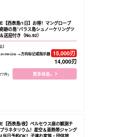
LE【西表島/1日】お得！マングローブ
＆”奇跡の島”バラス島シュノーケリングツ
送迎付き（No.92）
上）
15,000
刃
→方向标记或指示器
21,700 日元
14,000
刃
更多信息。
77件)
LE【西表島/夜】ペルセウス座の観測チ
プラネタリウム！星空＆亜熱帯ジャング
♪当日予約OK！子連れ家族・団体旅行