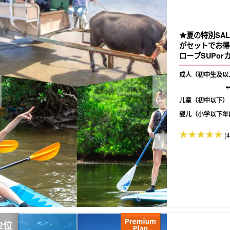
★夏の特別SA
がセットでお得
ローブSUPorカ
成人（初中生及以
1
儿童（初中以下）
婴儿（小学以下年
(