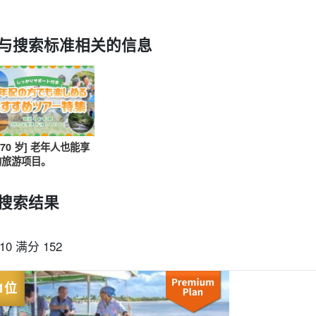
与搜索标准相关的信息
可当天预订
超值折扣
保险费
西表岛 "瀑布"。
巴拉斯岛之旅
规划
设计图
选定计划
观光
0-70 岁] 老年人也能享
的旅游项目。
搜索结果
-10 满分 152