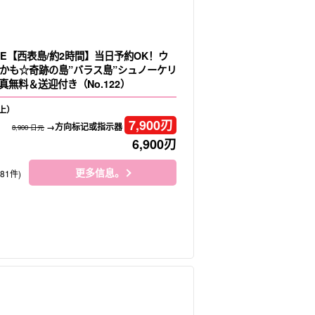
LE【西表島/約2時間】当日予約OK！ウ
かも☆奇跡の島”バラス島”シュノーケリ
無料＆送迎付き（No.122）
上）
7,900
刃
→方向标记或指示器
8,900 日元
6,900
刃
更多信息。
181件)