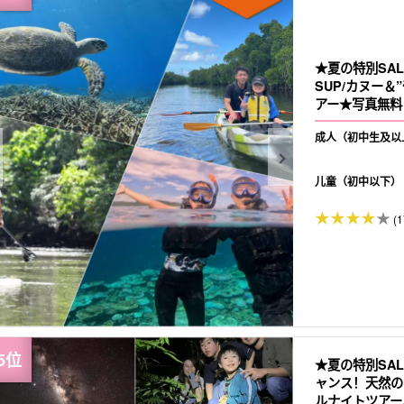
★夏の特別SA
SUP/カヌー
アー★写真無料＆
成人（初中生及以
儿童（初中以下）
(1
★夏の特別SA
ャンス！天然の
ルナイトツアー