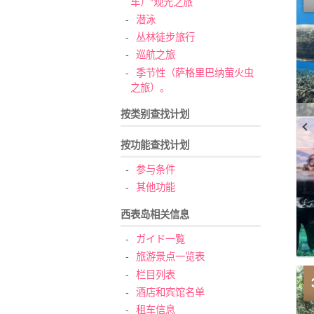
车）"观光之旅
潜泳
丛林徒步旅行
巡航之旅
季节性（萨格里巴纳萤火虫
之旅）。
按类别查找计划
按功能查找计划
参与条件
其他功能
西表岛相关信息
ガイド一覧
旅游景点一览表
栏目列表
酒店和宾馆名单
租车信息