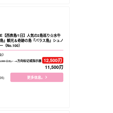
LE【西表島/1日】人気の2島巡り☆水牛
島』観光＆奇跡の島『バラス島』シュノ
（No.100）
上）
12,500
刃
→方向标记或指示器
4,000 日元。
11,500
刃
更多信息。
05)