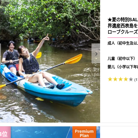
★夏の特別SAL
界遺産西表島を
ローブクルーズ
成人（初中生及以
儿童（初中以下）
婴儿（小学以下年
(1