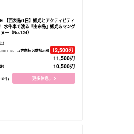
LE 【西表島/1日】観光とアクティビティ
！水牛車で渡る『由布島』観光＆マング
ヌー（No.124）
上）
12,500
刃
→方向标记或指示器
4,000 日元。
11,500
刃
10,500
刃
龄）
更多信息。
410件)