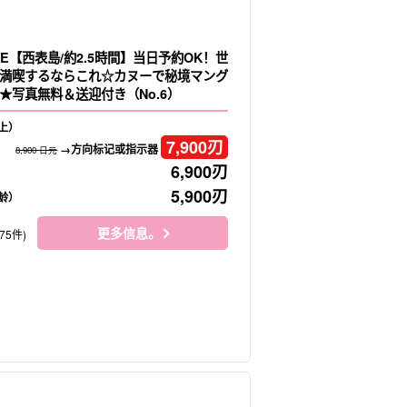
E【西表島/約2.5時間】当日予約OK！世
満喫するならこれ☆カヌーで秘境マング
★写真無料＆送迎付き（No.6）
上）
7,900
刃
→方向标记或指示器
8,900 日元
6,900
刃
5,900
刃
龄）
更多信息。
75件)