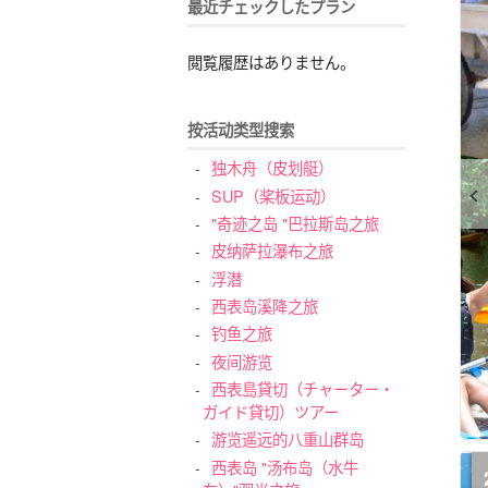
最近チェックしたプラン
閲覧履歴はありません。
按活动类型搜索
独木舟（皮划艇）
SUP（桨板运动）
"奇迹之岛 "巴拉斯岛之旅
皮纳萨拉瀑布之旅
浮潜
西表岛溪降之旅
钓鱼之旅
夜间游览
西表島貸切（チャーター・
ガイド貸切）ツアー
游览遥远的八重山群岛
西表岛 "汤布岛（水牛