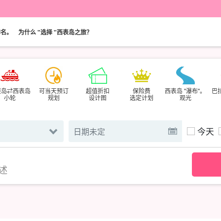
排名。
为什么 "选择 "西表岛之旅？
垣岛⇄西表岛
可当天预订
超值折扣
保险费
西表岛 "瀑布"。
巴
小轮
规划
设计图
选定计划
观光
今天
述