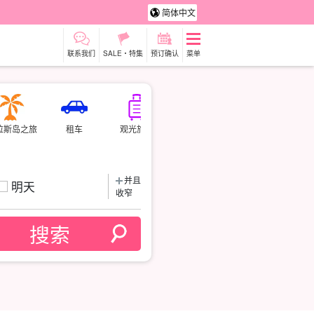
简体中文
联系我们
SALE・特集
预订确认
菜单
拉斯岛之旅
租车
观光旅游
并且
明天
收窄