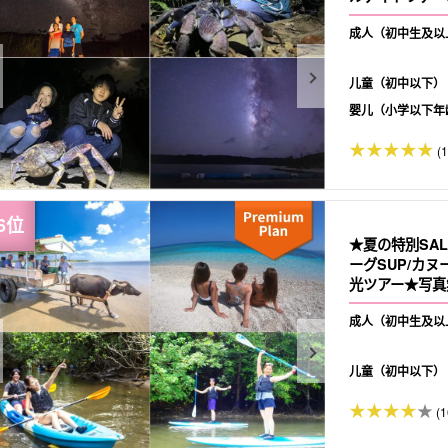
にもおすすめ（N
成人（初中生及以
儿童（初中以下）
婴儿（小学以下年
(
★夏の特別SA
ーグSUP/カ
光ツアー★写真無
成人（初中生及以
儿童（初中以下）
(1