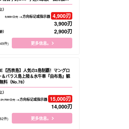
o.16）
上）
4,900
刃
→方向标记或指示器
5,900 日元
3,900
刃
2,900
刃
龄）
更多信息。
149件)
LE【西表島】人気の3島制覇！マングロ
ヌー＆バラス島上陸＆水牛車『由布島』観
料（No.78）
上）
15,000
刃
→方向标记或指示器
21,700 日元
14,000
刃
更多信息。
62件)