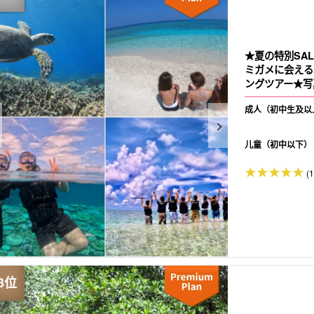
★夏の特別SA
ミガメに会える
ングツアー★写真
成人（初中生及以
儿童（初中以下）
(