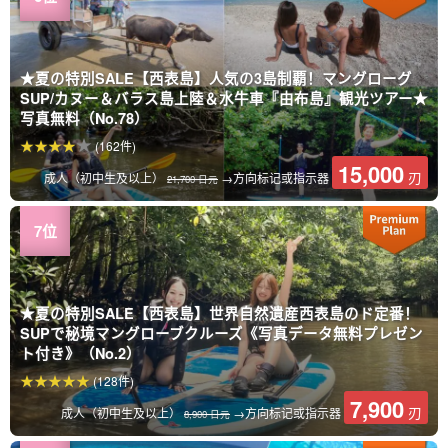
★夏の特別SALE【西表島】人気の3島制覇！マングローグ
SUP/カヌー＆バラス島上陸＆水牛車『由布島』観光ツアー★
写真無料（No.78）
(162件)
15,000
刃
成人（初中生及以上）
→方向标记或指示器
21,700 日元
★夏の特別SALE【西表島】世界自然遺産西表島のド定番！
SUPで秘境マングローブクルーズ《写真データ無料プレゼン
ト付き》（No.2）
(128件)
7,900
刃
成人（初中生及以上）
→方向标记或指示器
8,900 日元