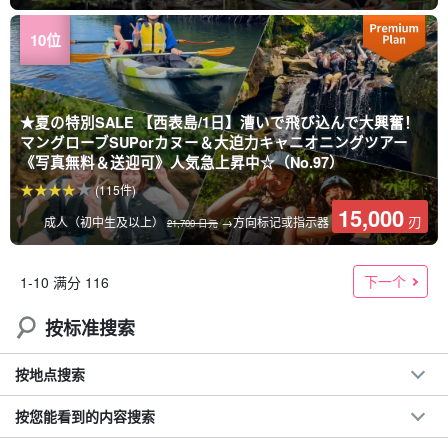
★夏の特別SALE 【西表島/1日】漕いで飛び込んで大興奮！
マングローブSUPorカヌー＆大迫力キャニオニングツアー
《写真無料＆送迎可》人気急上昇中☆（No.97）
(115件)
15,000
刃
成人（初中生及以上）
→方向标记或指示器
21,700 日元
下一个
1-10 满分 116
按标准搜索
按地点搜索
按您能看到的内容搜索