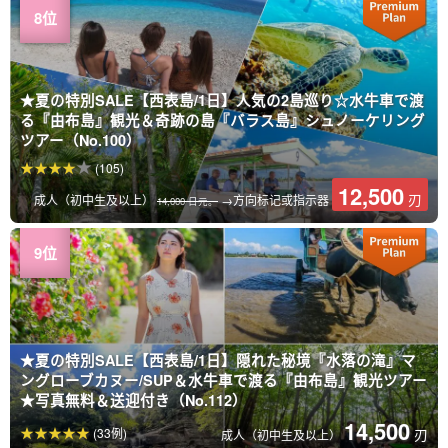
★夏の特別SALE【西表島/1日】人気の2島巡り☆水牛車で渡
る『由布島』観光＆奇跡の島『バラス島』シュノーケリング
ツアー（No.100）
(105)
12,500
刃
成人（初中生及以上）
→方向标记或指示器
14,000 日元。
★夏の特別SALE【西表島/1日】隠れた秘境『水落の滝』マ
ングローブカヌー/SUP＆水牛車で渡る『由布島』観光ツアー
★写真無料＆送迎付き（No.112）
14,500
(33例)
刃
成人（初中生及以上）