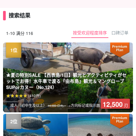
搜索结果
按受欢迎程度排序
口碑订单
1-10 满分 116
★夏の特別SALE 【西表島/1日】観光とアクティビティがセ
ットでお得！水牛車で渡る『由布島』観光＆マングローブ
SUPorカヌー（No.124）
(410件)
12,500
刃
成人（初中生及以上）
→方向标记或指示器
14,000 日元。