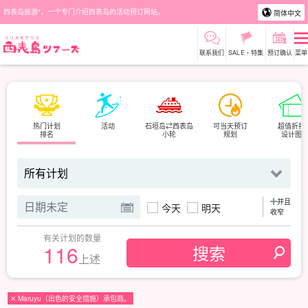
西表岛旅游"，一个专门介绍西表岛的活动预订网站。
简体中文
联系我们
SALE・特集
预订确认
菜单
热门计划
活动
石垣岛⇄西表岛
可当天预订
超值折扣
排名
小轮
规划
设计图
并且
今天
明天
收窄
有关计划的数量
116
上述
✕ Maruyu（出色的安全措施）承包商。