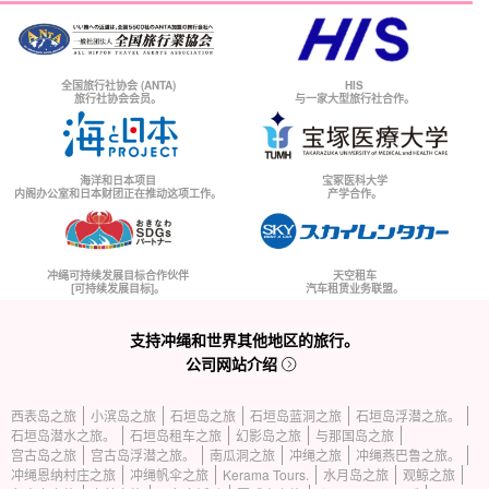
全国旅行社协会 (ANTA)
HIS
旅行社协会会员。
与一家大型旅行社合作。
海洋和日本项目
宝冢医科大学
内阁办公室和日本财团正在推动这项工作。
产学合作。
冲绳可持续发展目标合作伙伴
天空租车
[可持续发展目标]。
汽车租赁业务联盟。
支持冲绳和世界其他地区的旅行。
公司网站介绍
西表岛之旅
小滨岛之旅
石垣岛之旅
石垣岛蓝洞之旅
石垣岛浮潜之旅。
石垣岛潜水之旅。
石垣岛租车之旅
幻影岛之旅
与那国岛之旅
宫古岛之旅
宫古岛浮潜之旅。
南瓜洞之旅
冲绳之旅
冲绳燕巴鲁之旅。
冲绳恩纳村庄之旅
冲绳帆伞之旅
Kerama Tours.
水月岛之旅
观鲸之旅