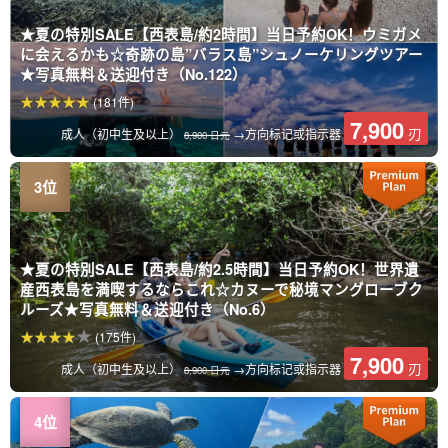
★夏の特別SALE【西表島/約2時間】当日予約OK！ウミガメ
に会えるかも☆奇跡の島”バラス島”シュノーケリングツアー
★写真無料＆送迎付き（No.122）
(181件)
7,900
刃
成人（初中生及以上）
→方向标记或指示器
8,900 日元
★夏の特別SALE【西表島/約2.5時間】当日予約OK！世界遺
産西表島を満喫するならこれ☆カヌーで秘境マングローブク
ルーズ★写真無料＆送迎付き（No.6）
(175件)
7,900
刃
成人（初中生及以上）
→方向标记或指示器
8,900 日元