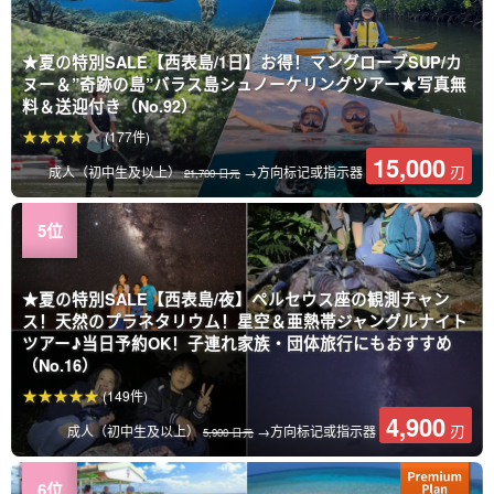
★夏の特別SALE【西表島/1日】お得！マングローブSUP/カ
ヌー＆”奇跡の島”バラス島シュノーケリングツアー★写真無
料＆送迎付き（No.92）
(177件)
15,000
刃
成人（初中生及以上）
→方向标记或指示器
21,700 日元
★夏の特別SALE【西表島/夜】ペルセウス座の観測チャン
ス！天然のプラネタリウム！星空＆亜熱帯ジャングルナイト
ツアー♪当日予約OK！子連れ家族・団体旅行にもおすすめ
（No.16）
(149件)
4,900
刃
成人（初中生及以上）
→方向标记或指示器
5,900 日元