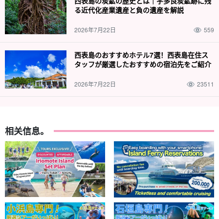
西表島の炭鉱の歴史とは｜宇多良炭鉱跡に残
る近代化産業遺産と負の遺産を解説
2026年7月22日
559
西表島のおすすめホテル7選！西表島在住ス
タッフが厳選したおすすめの宿泊先をご紹介
2026年7月22日
23511
相关信息。