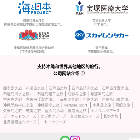
海洋和日本项目
宝冢医科大学
内阁办公室和日本财团正在推动这项工作。
产学合作。
冲绳可持续发展目标合作伙伴
天空租车
[可持续发展目标]。
汽车租赁业务联盟。
支持冲绳和世界其他地区的旅行。
公司网站介绍
西表岛之旅
小滨岛之旅
石垣岛之旅
石垣岛蓝洞之旅
石垣岛浮潜之旅。
石垣岛潜水之旅。
石垣岛租车之旅
幻影岛之旅
与那国岛之旅
宫古岛之旅
宫古岛浮潜之旅。
南瓜洞之旅
冲绳之旅
冲绳燕巴鲁之旅。
冲绳恩纳村庄之旅
冲绳帆伞之旅
Kerama Tours.
水月岛之旅
观鲸之旅
久米岛之旅
奄美之旅
屋久岛活动
夏威夷之旅
ホノルルツアーズ
プーケットツアーズ
セブ島ツアーズ
台湾観光ツアーズ
长野之旅
北海道観光ツアーズ
ニセコツアーズ