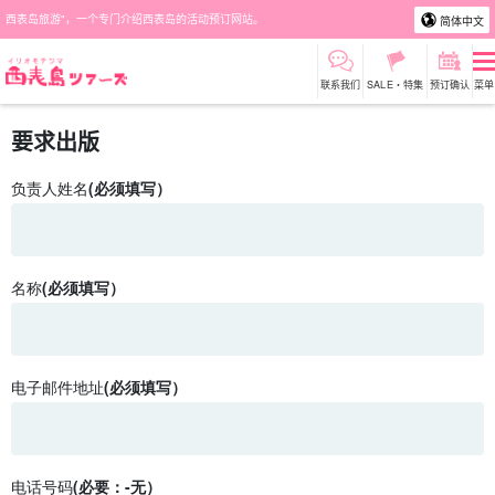
西表岛旅游"，一个专门介绍西表岛的活动预订网站。
简体中文
联系我们
SALE・特集
预订确认
菜单
要求出版
负责人姓名
(必须填写）
名称
(必须填写）
电子邮件地址
(必须填写）
电话号码
(必要：-无）