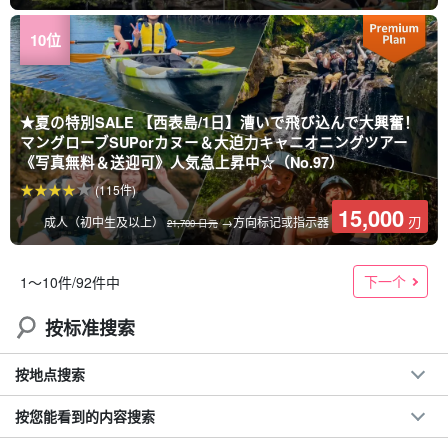
★夏の特別SALE 【西表島/1日】漕いで飛び込んで大興奮！
マングローブSUPorカヌー＆大迫力キャニオニングツアー
《写真無料＆送迎可》人気急上昇中☆（No.97）
(115件)
15,000
刃
成人（初中生及以上）
→方向标记或指示器
21,700 日元
下一个
1〜10件/92件中
按标准搜索
按地点搜索
按您能看到的内容搜索