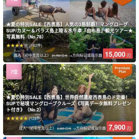
★夏の特別SALE【西表島】人気の3島制覇！マングローグ
SUP/カヌー＆バラス島上陸＆水牛車『由布島』観光ツアー★
写真無料（No.78）
(162件)
15,000
刃
成人（初中生及以上）
→方向标记或指示器
21,700 日元
★夏の特別SALE【西表島】世界自然遺産西表島のド定番！
SUPで秘境マングローブクルーズ《写真データ無料プレゼン
ト付き》（No.2）
(128件)
7,900
刃
成人（初中生及以上）
→方向标记或指示器
8,900 日元