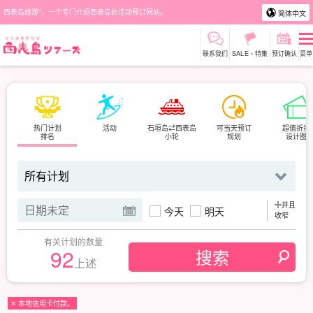
西表岛旅游"，一个专门介绍西表岛的活动预订网站。
简体中文
联系我们
SALE・特集
预订确认
菜单
热门计划
活动
石垣岛⇄西表岛
可当天预订
超值折扣
排名
小轮
规划
设计图
并且
今天
明天
收窄
有关计划的数量
92
上述
✕ 本地信用卡付款。