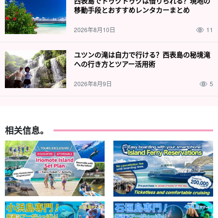
西表島でトゥクトゥクは借りられる？現地の
移動手段とおすすめレンタカーまとめ
2026年8月10日
11
ユツンの滝は自力で行ける？西表島の秘境滝
への行き方とツアー活用術
2026年8月9日
5
相关信息。