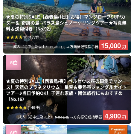
★夏の特別SALE【西表島/1日】お得！マングローブSUP/カ
ヌー＆”奇跡の島”バラス島シュノーケリングツアー★写真無
料＆送迎付き（No.92）
(177件)
15,000
刃
成人（初中生及以上）
→方向标记或指示器
21,700 日元
★夏の特別SALE【西表島/夜】ペルセウス座の観測チャン
ス！天然のプラネタリウム！星空＆亜熱帯ジャングルナイト
ツアー♪当日予約OK！子連れ家族・団体旅行にもおすすめ
（No.16）
(149件)
4,900
刃
成人（初中生及以上）
→方向标记或指示器
5,900 日元