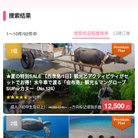
搜索结果
按受欢迎程度排序
口碑订单
1〜10件/92件中
★夏の特別SALE 【西表島/1日】観光とアクティビティがセ
ットでお得！水牛車で渡る『由布島』観光＆マングローブ
SUPorカヌー（No.124）
(410件)
12,500
刃
成人（初中生及以上）
→方向标记或指示器
14,000 日元。