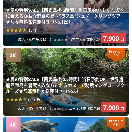
★夏の特別SALE【西表島/約2時間】当日予約OK！ウミガメ
に会えるかも☆奇跡の島”バラス島”シュノーケリングツアー
★写真無料＆送迎付き（No.122）
(181件)
7,900
刃
成人（初中生及以上）
→方向标记或指示器
8,900 日元
★夏の特別SALE【西表島/約2.5時間】当日予約OK！世界遺
産西表島を満喫するならこれ☆カヌーで秘境マングローブク
ルーズ★写真無料＆送迎付き（No.6）
(175件)
7,900
刃
成人（初中生及以上）
→方向标记或指示器
8,900 日元