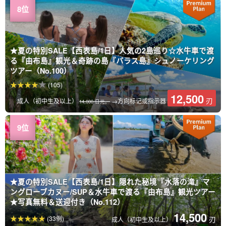
★夏の特別SALE【西表島/1日】人気の2島巡り☆水牛車で渡
る『由布島』観光＆奇跡の島『バラス島』シュノーケリング
ツアー（No.100）
(105)
12,500
刃
成人（初中生及以上）
→方向标记或指示器
14,000 日元。
★夏の特別SALE【西表島/1日】隠れた秘境『水落の滝』マ
ングローブカヌー/SUP＆水牛車で渡る『由布島』観光ツアー
★写真無料＆送迎付き（No.112）
14,500
(33例)
刃
成人（初中生及以上）