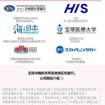
全国旅行社协会 (ANTA)
HIS
旅行社协会会员。
与一家大型旅行社合作。
海洋和日本项目
宝冢医科大学
内阁办公室和日本财团正在推动这项工作。
产学合作。
冲绳可持续发展目标合作伙伴
天空租车
[可持续发展目标]。
汽车租赁业务联盟。
支持冲绳和世界其他地区的旅行。
公司网站介绍
西表岛之旅
小滨岛之旅
石垣岛之旅
石垣岛蓝洞之旅
石垣岛浮潜之旅。
石垣岛潜水之旅。
石垣岛租车之旅
幻影岛之旅
与那国岛之旅
宫古岛之旅
宫古岛浮潜之旅。
南瓜洞之旅
冲绳之旅
冲绳燕巴鲁之旅。
冲绳恩纳村庄之旅
冲绳帆伞之旅
Kerama Tours.
水月岛之旅
观鲸之旅