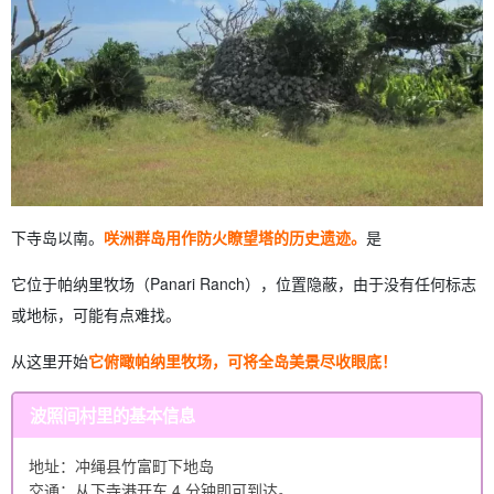
下寺岛以南。
咲洲群岛用作防火瞭望塔的历史遗迹。
是
它位于帕纳里牧场（Panari Ranch），位置隐蔽，由于没有任何标志
或地标，可能有点难找。
从这里开始
它俯瞰帕纳里牧场，可将全岛美景尽收眼底！
波照间村里的基本信息
地址：冲绳县竹富町下地岛
交通：从下寺港开车 4 分钟即可到达。