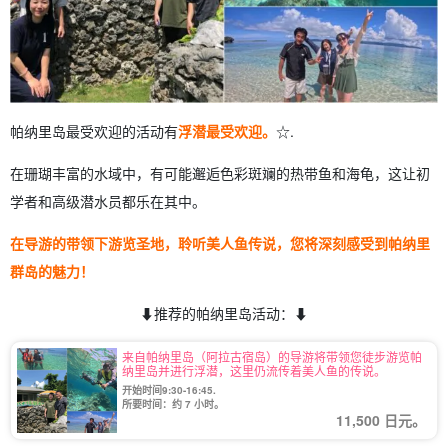
帕纳里岛最受欢迎的活动有
浮潜最受欢迎。
☆.
在珊瑚丰富的水域中，有可能邂逅色彩斑斓的热带鱼和海龟，这让初
学者和高级潜水员都乐在其中。
在导游的带领下游览圣地，聆听美人鱼传说，您将深刻感受到帕纳里
群岛的魅力！
⬇︎推荐的帕纳里岛活动：⬇︎
来自帕纳里岛（阿拉古宿岛）的导游将带领您徒步游览帕
纳里岛并进行浮潜，这里仍流传着美人鱼的传说。
开始时间9:30-16:45.
所要时间：约 7 小时。
11,500 日元。