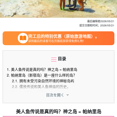
最后编辑者
2026/05/21
提交日期和时间；
2026/05/21
完工后的特别优惠（原始旅游地图）。
读到最后的读者可在页面底部获得免费礼物！
目录
1.
美人鱼传说是真的吗？神之岛 = 帕纳里岛
2.
帕纳里岛（新宿岛）是一座什么样的岛？
2.1.
拥有未受污染自然环境的神秘岛屿
2.2.
儒艮传说和美人鱼神庙的历史。
3.
前往帕纳里岛（新宿岛）
目次を開く
3.1.
如何从石垣岛前往
3.2.
如何从西表岛前往
4.
帕纳里岛（新宿岛）上的 4 个热门旅游景点。
美人鱼传说是真的吗？神之岛 = 帕纳里岛
4.1.
波照间村里