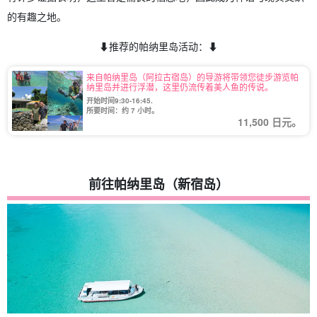
的有趣之地。
⬇︎推荐的帕纳里岛活动：⬇︎
来自帕纳里岛（阿拉古宿岛）的导游将带领您徒步游览帕
纳里岛并进行浮潜，这里仍流传着美人鱼的传说。
开始时间9:30-16:45.
所要时间：约 7 小时。
11,500 日元。
前往帕纳里岛（新宿岛）