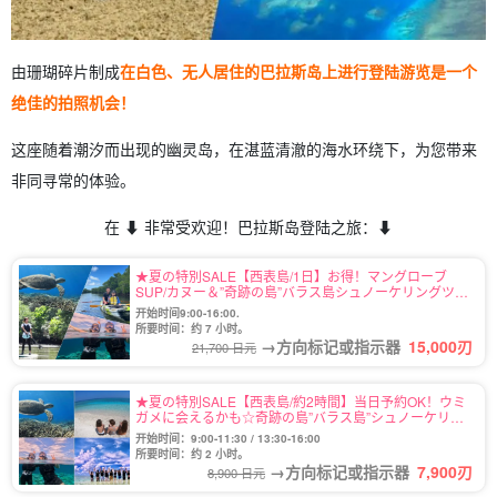
由珊瑚碎片制成
在白色、无人居住的巴拉斯岛上进行登陆游览是一个
绝佳的拍照机会！
这座随着潮汐而出现的幽灵岛，在湛蓝清澈的海水环绕下，为您带来
非同寻常的体验。
在 ⬇︎ 非常受欢迎！巴拉斯岛登陆之旅：⬇︎
★夏の特別SALE【西表島/1日】お得！マングローブ
SUP/カヌー＆”奇跡の島”バラス島シュノーケリングツア
ー★写真無料＆送迎付き（No.92）
开始时间9:00-16:00.
所要时间：约 7 小时。
→方向标记或指示器
15,000
刃
21,700 日元
★夏の特別SALE【西表島/約2時間】当日予約OK！ウミ
ガメに会えるかも☆奇跡の島”バラス島”シュノーケリン
グツアー★写真無料＆送迎付き（No.122）
开始时间：9:00-11:30 / 13:30-16:00
所要时间：约 2 小时。
→方向标记或指示器
7,900
刃
8,900 日元