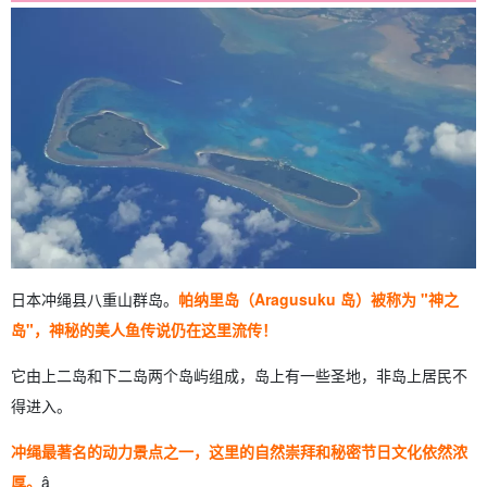
4.2.
南非斑马
4.3.
红薯
4.4.
帕纳里农场
5.
帕纳里岛（新宿岛）的 3 项热门活动
6.
西表岛的 3 项热门活动
6.1.
红树林独木舟之旅
6.2.
巴拉斯岛登陆之旅
6.3.
浮潜之旅
7.
帕纳里岛（新宿岛）问答
8.
摘要
日本冲绳县八重山群岛。
帕纳里岛（Aragusuku 岛）被称为 "神之
岛"，神秘的美人鱼传说仍在这里流传！
它由上二岛和下二岛两个岛屿组成，岛上有一些圣地，非岛上居民不
得进入。
冲绳最著名的动力景点之一，这里的自然崇拜和秘密节日文化依然浓
厚。
â