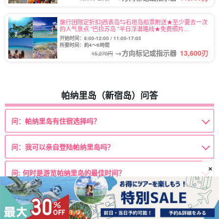
旅行团限定折扣]西表岛⇆石垣岛船票附送★至少要去一次
的人气景点 "巴拉苏岛 "半日浮潜路线★免费照片
（No.486）
开始时间：8:00-12:00 / 11:00-17:05
所要时间：約4～6時間
→方向标记或指示器
13,600
刃
15,270円
帕纳里岛（新宿岛）问答
问：帕纳里岛有住宿选择吗？
问：我可以亲自登陆帕纳里岛吗？
×
问: 何时是游览帕纳里岛的最佳时间？
摘要