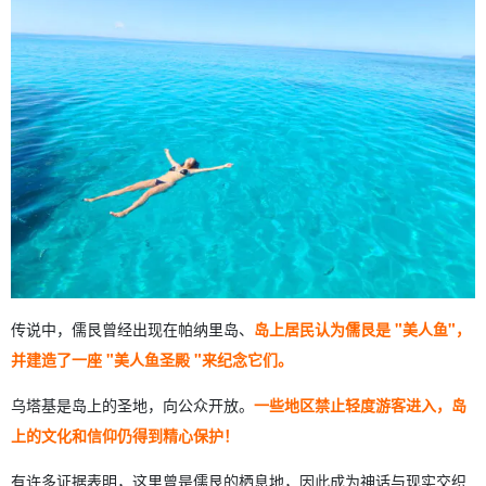
传说中，儒艮曾经出现在帕纳里岛、
岛上居民认为儒艮是 "美人鱼"，
并建造了一座 "美人鱼圣殿 "来纪念它们。
乌塔基是岛上的圣地，向公众开放。
一些地区禁止轻度游客进入，岛
上的文化和信仰仍得到精心保护！
有许多证据表明，这里曾是儒艮的栖息地，因此成为神话与现实交织