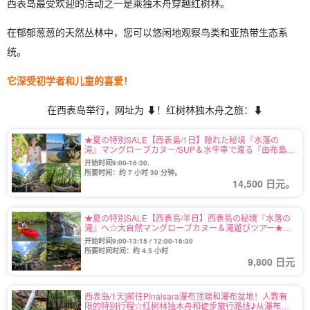
西表岛最受欢迎的活动之一是乘独木舟穿越红树林。
在郁郁葱葱的天然丛林中，您可以悠闲地观察鸟类和亚热带生态系
统。
它深受初学者和儿童的喜爱！
在西表岛举行，网址为 ⬇︎！红树林独木舟之旅：⬇︎
★夏の特別SALE【西表島/1日】隠れた秘境『水落の
滝』マングローブカヌー/SUP＆水牛車で渡る『由布島』
観光ツアー★写真無料＆送迎付き（No.112）
开始时间9:00-16:30.
所要时间：约 7 小时 30 分钟。
14,500 日元。
★夏の特別SALE【西表島/半日】西表島の秘境『水落の
滝』へ☆大自然マングローブカヌー＆滝遊びツアー★写
真無料＆送迎付き（No.108）
开始时间9:00-13:15 / 12:00-16:30
所要时间时间：约 4.5 小时
9,800 日元
西表岛/1天]前往Pinaisara瀑布顶端和瀑布盆地！人数有
限的特别行程☆红树林独木舟和徒步旅行路线♪从瀑布顶