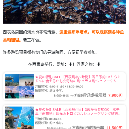
西表岛周围的海水也非常清澈、
这里遍布浮潜点，可以观察到各种鱼
类和珊瑚。
我正在做。
许多游览项目都有专门的导游陪同，方便初学者参加。
在西表岛举行，网址：⬇︎！浮潜之旅：⬇︎
★夏の特別SALE【西表島/約2時間】当日予約OK！ウミ
ガメに会えるかも☆奇跡の島”バラス島”シュノーケリン
グツアー★写真無料＆送迎付き（No.122）
开始时间：9:00-11:30 / 13:30-16:00
所要时间：约 2 小时。
→方向标记或指示器
7,900
刃
8,900 日元
★夏の特別SALE【西表島/1日】3歳から参加OK！水牛
車『由布島』観光＆トロピカルシュノーケリング欲張り
ツアー★写真無料（No.99）
开始时间9:00-16:00.
所要时间：约 7 小时。
→方向标记或指示器
11,500
刃
13,000 日元。