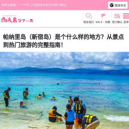
西表岛旅游"，一个专门介绍西表岛的活动预订网站。
简体中文
联系我们
SALE・特集
预订确认
菜单
帕纳里岛（新宿岛）是个什么样的地方？从景点
到热门旅游的完整指南！