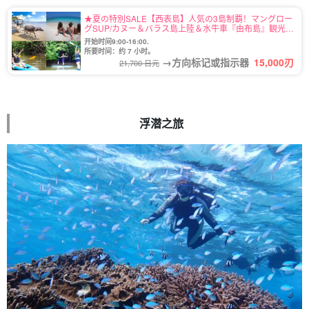
★夏の特別SALE【西表島】人気の3島制覇！マングロー
グSUP/カヌー＆バラス島上陸＆水牛車『由布島』観光ツ
アー★写真無料（No.78）
开始时间9:00-16:00.
所要时间：约 7 小时。
→方向标记或指示器
15,000
刃
21,700 日元
浮潜之旅