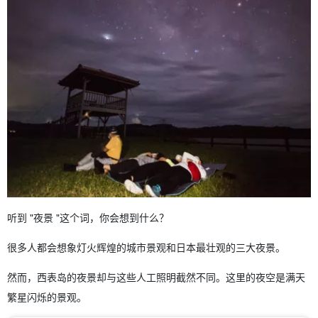
2.9.
九个月海滩
2.10.
(10) 浦内河。
3.
建议提前购买船票☆。 方便舒适地游览西表岛！
4.
关于西表岛的夜景 常见问题 (FAQ)
5.
摘要
听到 "夜景 "这个词，你会想到什么？
很多人都会想象灯火辉煌的城市景观和日本最壮观的三大夜景。
然而，西表岛的夜景却与这些人工照明截然不同。这里的夜空是满天
繁星闪烁的景观。