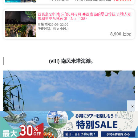
西表岛/2小时] 只限6月-8月 ◆西表岛的夏日传统 ☆猿人观
赏和星空丛林夜游（No.t-138）
开始时间20:00~22:00
所要时间：约 2 小时。
8,900 日元
(viii) 南风米塔海滩。
×