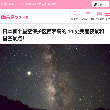
西表岛旅游"，一个专门介绍西表岛的活动预订网站。
简体中文
联系我们
SALE・特集
预订确认
菜单
日本首个星空保护区西表岛的 10 处美丽夜景和
星空景点！