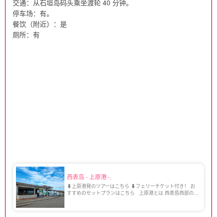
交通：从石垣岛码头乘坐渡轮 40 分钟。
停车场：有。
餐饮（附近）：是
厕所：有
西表岛 - 上原港 -.
⬇︎上原港発のツアーはこちら ⬇︎フェリーチケット付き！ お
すすめのセットプランはこちら 上原港とは 西表島西部の
港。港周辺には宿、スーパー、雑貨屋、食事処が集中してい
ます。 ピナイサーラの滝やクーラの滝な […]