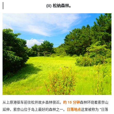
(ii) 松纳森林。
从上原港驱车前往松井故乡森林很近。
约 15 分钟
森林环绕着索奈山
延伸，索奈山位于岛上最好的森林之一。
日落地点
这里被称为 "日落