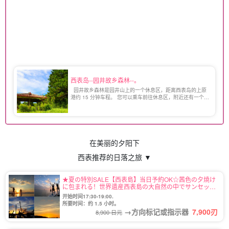
西表岛--园井故乡森林--。
园井故乡森林是园井山上的一个休息区，距离西表岛的上原
港约 15 分钟车程。 您可以乘车前往休息区，附近还有一个小
型展望台，可以俯瞰白滨湾。 午餐时间，您可以带着打包好
的午餐在这里享用丰盛的自 [...].
在美丽的夕阳下
西表推荐的日落之旅 ▼
★夏の特別SALE【西表島】当日予約OK☆茜色の夕焼け
に包まれる！世界遺産西表島の大自然の中でサンセット
SUPツアー★《写真無料＆上原地区送迎OK》（No.4）
开始时间17:30-19:00.
所要时间：约 1.5 小时。
→方向标记或指示器
7,900
刃
8,900 日元