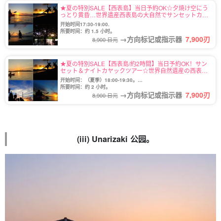
★夏の特別SALE【西表島】当日予約OK☆夕焼け空にう
っとり黄昏…世界遺産西表島の大自然でサンセットカヌ
ー★《写真無料＆上原地区送迎OK》（No.7）
开始时间17:30-19:00.
所要时间：约 1.5 小时。
→方向标记或指示器
7,900
刃
8,900 日元
★夏の特別SALE【西表島/約2時間】当日予約OK！サン
セット＆ナイトカヤックツアー☆世界自然遺産の西表島
で新体験♪写真無料＆送迎付き（No.65）
开始时间：（夏季）18:00-19:30。
(冬季）16:45-18:15。
所要时间：约 2 小时。
→方向标记或指示器
7,900
刃
8,900 日元
(iii) Unarizaki 公园。