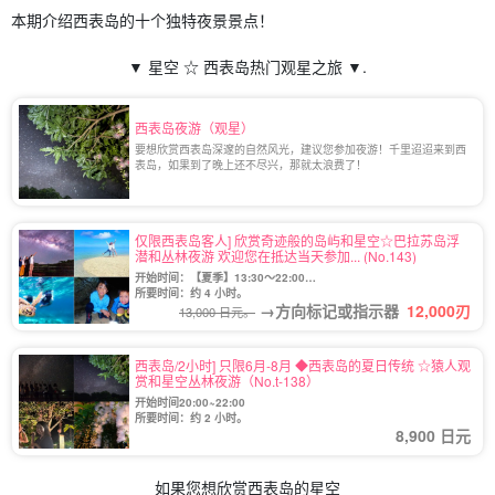
本期介绍西表岛的十个独特夜景景点！
▼ 星空 ☆ 西表岛热门观星之旅 ▼.
西表岛夜游（观星）
要想欣赏西表岛深邃的自然风光，建议您参加夜游！千里迢迢来到西
表岛，如果到了晚上还不尽兴，那就太浪费了！
仅限西表岛客人] 欣赏奇迹般的岛屿和星空☆巴拉苏岛浮
潜和丛林夜游 欢迎您在抵达当天参加... (No.143)
开始时间：【夏季】13:30〜22:00
【冬季】13:30〜21:30
所要时间：约 4 小时。
→方向标记或指示器
12,000
刃
13,000 日元。
西表岛/2小时] 只限6月-8月 ◆西表岛的夏日传统 ☆猿人观
赏和星空丛林夜游（No.t-138）
开始时间20:00~22:00
所要时间：约 2 小时。
8,900 日元
如果您想欣赏西表岛的星空