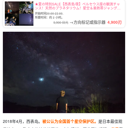
★夏の特別SALE【西表島/夜】ペルセウス座の観測チャ
ンス！天然のプラネタリウム！星空＆亜熱帯ジャングル
ナイトツアー♪当日予約OK！子連れ家族・団体旅行にも
开始时间20:00-22:00.
おすすめ（No.16）
所要时间：约 2 小时。
→方向标记或指示器
4,900
刃
5,900 日元
2018年4月，西表岛。
被公认为全国首个星空保护区。
是日本最佳观