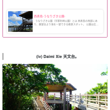
西表島-うなりざき公園-
うなりざき公園（宇那利崎公園）とは 西表島の西部にあ
り、展望台より海を一望できる絶景スポット。 公園は広
く、芝生や遊具もあるので、家族連れにもオススメ。 近く
には『ぜんべえビーチ』というとても […]
(iv) Daimi Xie 天文台。