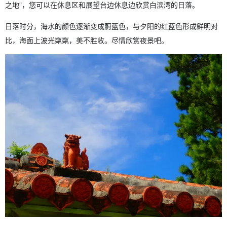
之地"，您可以在休息区和展望台边休息边欣赏白滨湾的日落。
日落时分，海水的颜色逐渐变成蔚蓝色，与夕阳的红蓝色形成鲜明对
比，海面上波光粼粼，美不胜收。尽情欣赏夜景吧。