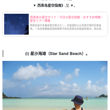
▼.
西表岛星空指南
》.
见 ▼。
西表島の星空ガイド｜今日の星空指数・おすすめ時期・
星空ツアー情報
西表岛是日本最佳星空景点之一，也是国际公认的星空保护区候选
地。一年四季都能观测到随季节变化而变化的星座和银河，其壮观的
景色令人心旷神怡！
(i) 星沙海滩（Star Sand Beach）。