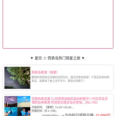
▼ 星空 ☆ 西表岛热门观星之旅 ▼.
西表岛夜游（观星）
要想欣赏西表岛深邃的自然风光，建议您参加夜游！千里迢迢来到西
表岛，如果到了晚上还不尽兴，那就太浪费了！
仅限西表岛客人] 欣赏奇迹般的岛屿和星空☆巴拉苏岛浮
潜和丛林夜游 欢迎您在抵达当天参加... (No.143)
开始时间：【夏季】13:30〜22:00
【冬季】13:30〜21:30
所要时间：约 4 小时。
→方向标记或指示器
12,000
刃
13,000 日元。