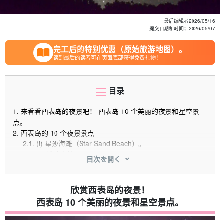
最后编辑者
2026/05/16
提交日期和时间；
2026/05/07
完工后的特别优惠（原始旅游地图）。
读到最后的读者可在页面底部获得免费礼物！
目录
1.
来看看西表岛的夜景吧！ 西表岛 10 个美丽的夜景和星空景
点。
2.
西表岛的 10 个夜景景点
2.1.
(i) 星沙海滩（Star Sand Beach）。
2.2.
(ii) 松纳森林。
目次を開く
2.3.
(iii) Unarizaki 公园。
2.4.
(iv) Daimi Xie 天文台。
2.5.
(v) 上原港。
欣赏西表岛的夜景！
2.6.
(vi) 大原港。
西表岛 10 个美丽的夜景和星空景点。
2.7.
(vii) 白滨港
2.8.
(viii) 南风米塔海滩。