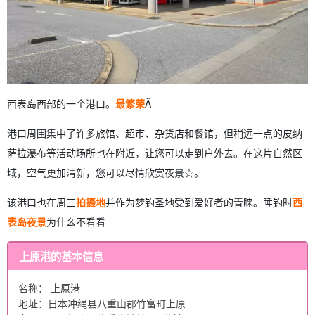
西表岛西部的一个港口。
最繁荣
Â
港口周围集中了许多旅馆、超市、杂货店和餐馆，但稍远一点的皮纳
萨拉瀑布等活动场所也在附近，让您可以走到户外去。在这片自然区
域，空气更加清新，您可以尽情欣赏夜景☆。
该港口也在周三
拍摄地
并作为梦钓圣地受到爱好者的青睐。睡钓时
西
表岛夜景
为什么不看看
上原港的基本信息
名称： 上原港
地址：日本冲绳县八重山郡竹富町上原