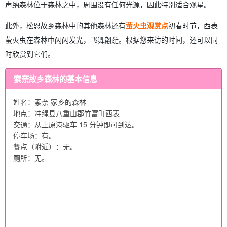
声纳森林位于森林之中，周围没有任何光源，因此特别适合观星。
此外，松恩故乡森林中的其他森林还有
萤火虫观赏点
初春时节，西表
萤火虫在森林中闪闪发光，飞舞翩跹。根据您来访的时间，还可以同
时欣赏到它们。
索奈故乡森林的基本信息
姓名：索奈 家乡的森林
地点：冲绳县八重山郡竹富町西表
交通：从上原港驱车 15 分钟即可到达。
停车场：有。
餐点（附近）：无。
厕所：无。