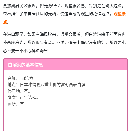
虽然离居民区很近，但光源很少，观星很容易。特别是在码头边缘，
森林挡住了来自居住区的光线，使这里成为观星的绝佳地点。
观星景
点
。
在港口观星，如果有海风吹来，通常会很冷，但白滨港由于前面有内
外两座岛屿，所以很少有风。不过，码头上确实没有路灯，所以要小
心不要一不小心掉进海里！
白滨港的基本信息
名称： 白滨港
地点：日本冲绳县八重山郡竹富町西表白滨
停车场：有。
膳食：可供选择。
厕所：有