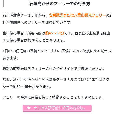
石垣島からのフェリーでの行き方
石垣港離島ターミナルから、
安栄観光または八重山観光フェリー
の2
社が鳩間島へのフェリーを運航しています。
直行便の場合、所要時間は
約45〜50分
です。西表島の上原港を経由
する便の場合は約70分ほどかかります。
1日2〜3便程度の運航となっており、天候によって欠航になる場合も
あります。
最新の時刻表は各フェリー会社の公式サイトでご確認ください。
なお、新石垣空港から石垣港離島ターミナルまではバスまたはタク
シーで約30〜45分かかります。
フェリーの時刻に余裕を持って移動することをおすすめします。
点击此处预订前往鸠间岛的轮渡。