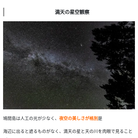
満天の星空観察
鳩間島は人工の光が少なく、
夜空の美しさが格別
是
海辺に出ると遮るものがなく、満天の星と天の川を肉眼で見ること