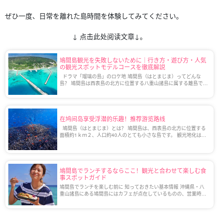
ぜひ一度、日常を離れた島時間を体験してみてください。
↓ 点击此处阅读文章↓。
鳩間島観光を失敗しないために｜行き方・遊び方・人気
の観光スポットモデルコースを徹底解説
ドラマ「瑠璃の島」のロケ地 鳩間島（はとまじま）ってどんな
島？ 鳩間島は西表島の北方に位置する八重山諸島に属する離島で
す。 面積が約1ｋｍ、人口約40人ほどの小さな島であり、手付かず
の自然や沖縄の原風景が色 […]
在鸠间岛享受浮潜的乐趣！推荐游览路线
鳩間島（はとまじま）とは？ 鳩間島は、西表島の北方に位置する
面積約1ｋｍ２、人口約40人のとても小さな島です。 観光地化はし
ておらず昔ながらの良き孤島を体現しています。そのため時間の流
れもゆっくりで、日常生 […]
鳩間島でランチするならここ！観光と合わせて楽しむ食
事スポットガイド
鳩間島でランチを楽しむ前に 知っておきたい基本情報 沖縄県・八
重山諸島にある鳩間島にはカフェが点在しているものの、営業時間
や営業日は天候やシーズンによって変わることがあります。そのた
め、事前に確認しておくと安心です。 ま […]