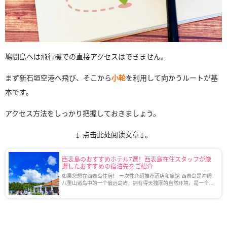
鳩間島へは飛行機での直接アクセスはできません。
まず新石垣空港へ飛び、そこから
小轮
を利用して向かうルートが基
本です。
アクセス方法をしっかり把握しておきましょう。
↓ 点击此处阅读文章↓。
西表島のおすすめホテル7選！西表島在住スタッフが厳
選したおすすめの宿泊先をご紹介
如果您想在西表岛住宿！ 一次性介绍推荐酒店和旅馆 西表岛是冲绳
八重山诸岛中的一个偏远岛屿，拥有得天独厚的自然环境，是一个深
受游客喜爱的地方。 自 2021 年被登录为世界自然遗产以来，西表岛
备受海内外瞩目，[...]。