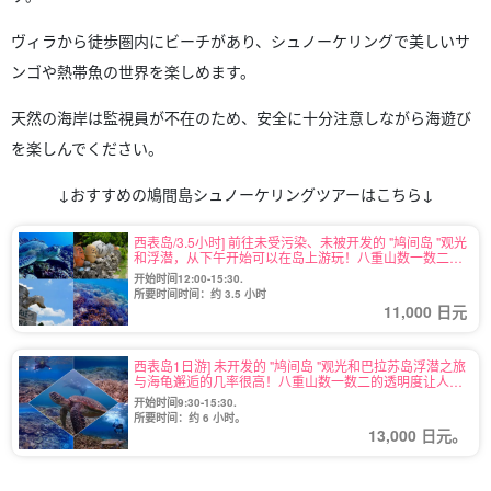
ヴィラから徒歩圏内にビーチがあり、シュノーケリングで美しいサ
ンゴや熱帯魚の世界を楽しめます。
天然の海岸は監視員が不在のため、安全に十分注意しながら海遊び
を楽しんでください。
↓おすすめの鳩間島シュノーケリングツアーはこちら↓
西表岛/3.5小时] 前往未受污染、未被开发的 "鸠间岛 "观光
和浮潜，从下午开始可以在岛上游玩！八重山数一数二的
透明度给您留下深刻印象♪（No.94）
开始时间12:00-15:30.
所要时间时间：约 3.5 小时
11,000 日元
西表岛1日游] 未开发的 "鸠间岛 "观光和巴拉苏岛浮潜之旅
与海龟邂逅的几率很高！八重山数一数二的透明度让人印
象深刻♪（No.134）
开始时间9:30-15:30.
所要时间：约 6 小时。
13,000 日元。