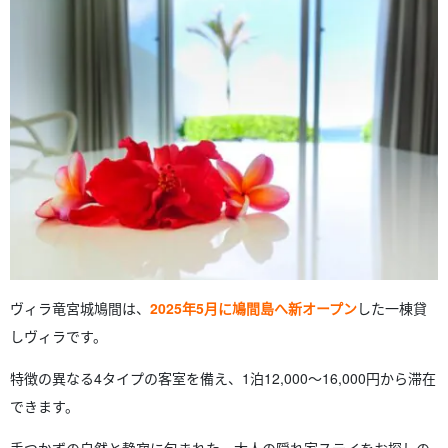
4.
ヴィラ竜宮城鳩間への アクセス方法
4.1.
石垣島からのフェリーでの行き方
4.2.
鳩間港からヴィラまでの道のり
5.
ヴィラ竜宮城鳩間に 泊まってできること
5.1.
鳩間島のビーチでシュノーケリング
5.2.
満天の星空観察
5.3.
島内散策・のんびり島時間を楽しむ
6.
ヴィラ竜宮城鳩間に関する よくある質問（FAQ）
7.
摘要
ヴィラ竜宮城鳩間は、
2025年5月に鳩間島へ新オープン
した一棟貸
しヴィラです。
特徴の異なる4タイプの客室を備え、1泊12,000〜16,000円から滞在
できます。
手つかずの自然と静寂に包まれた、大人の隠れ家ステイをお探しの