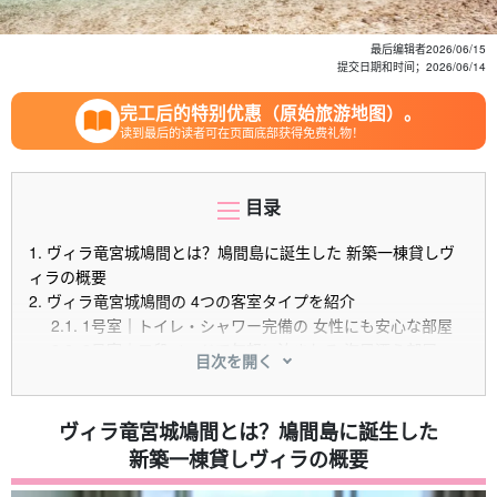
最后编辑者
2026/06/15
提交日期和时间；
2026/06/14
完工后的特别优惠（原始旅游地图）。
读到最后的读者可在页面底部获得免费礼物！
目录
1.
ヴィラ竜宮城鳩間とは？鳩間島に誕生した 新築一棟貸しヴ
ィラの概要
2.
ヴィラ竜宮城鳩間の 4つの客室タイプを紹介
2.1.
1号室｜トイレ・シャワー完備の 女性にも安心な部屋
2.2.
2号室｜二段ベッドで気軽に泊まれる 海風漂う部屋
目次を開く
2.3.
3号室｜浴槽付きでゆったり くつろげる落ち着いた部屋
2.4.
4号室｜オーシャンビュー＆ ロフト付きの特別室
3.
ヴィラ竜宮城鳩間の料金・予約方法
ヴィラ竜宮城鳩間とは？鳩間島に誕生した
3.1.
宿泊料金の目安
新築一棟貸しヴィラの概要
3.2.
予約できるサイト一覧
3.3.
チェックイン・チェックアウト時間