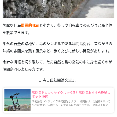
鸠摩罗什岛
周囲約4km
と小さく、徒歩や自転車でのんびりと島全体
を散策できます。
集落の石畳の路地や、島のシンボルである鳩間島灯台、昔ながらの
沖縄の雰囲気を残す風景など、歩くたびに新しい発見があります。
余計な情報を切り離して、ただ自然と島の空気の中に身を置くのが
鳩間島流の楽しみ方です。
↓ 点击此处阅读文章↓。
鳩間島をレンタサイクルで巡る！鳩間島おすすめ絶景ス
ポット10選
鳩間島をレンタサイクルで観光しよう！ 鳩間島は、周囲約3.9kmの
小さな島で、徒歩でも一周できるほどの広さです。 効率よく観光ス
ポットを巡るには、レンタサイクルの利用がおすすめです。 今回
は、鳩間島で自転車を借りる方法や […]