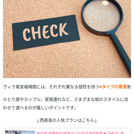
ヴィラ竜宮城鳩間には、それぞれ異なる個性を持つ
4タイプの客室
有
ひとり旅やカップル、家族連れなど、さまざまな旅のスタイルに合
わせて選べるのが嬉しいポイントです。
↓西表島の人気プランはこちら↓
旅行团 限量折扣]西表岛⇆石垣岛渡轮船票★"汤布岛 "观