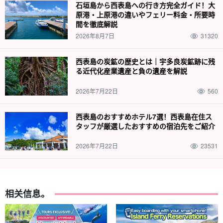
石垣島から西表島への行き方完全ガイド！大
原港・上原港の違いやフェリー料金・所要時
間を徹底解説
2026年8月7日
31320
西表島の炭鉱の歴史とは｜宇多良炭鉱跡に残
る近代化産業遺産と負の遺産を解説
2026年7月22日
560
西表島のおすすめホテル7選！西表島在住ス
タッフが厳選したおすすめの宿泊先をご紹介
2026年7月22日
23531
相关信息。