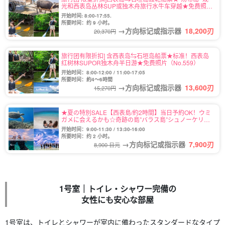
光和西表岛丛林SUP或独木舟旅行水牛车穿越★免费照片
（No.546）
开始时间: 8:00-17:55.
所要时间：约 9 小时。
→方向标记或指示器
18,200
刃
20,370円
旅行团有限折扣] 含西表岛⇆石垣岛船票★标准！西表岛
红树林SUPOR独木舟半日游★免费照片（No.559）
开始时间：8:00-12:00 / 11:00-17:05
所要时间：約4～6時間
→方向标记或指示器
13,600
刃
15,270円
★夏の特別SALE【西表島/約2時間】当日予約OK！ウミ
ガメに会えるかも☆奇跡の島”バラス島”シュノーケリン
グツアー★写真無料＆送迎付き（No.122）
开始时间：9:00-11:30 / 13:30-16:00
所要时间：约 2 小时。
→方向标记或指示器
7,900
刃
8,900 日元
1号室｜トイレ・シャワー完備の
女性にも安心な部屋
1号室は、トイレとシャワーが室内に備わったスタンダードなタイプ