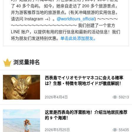
了 40 多个岛屿。 如今，她亲自走访了 200 多个旅游景点，
并为游客推荐当地的旅游景点。(有关冲绳旅游的实用信息，
请访问 Instagram →）。
@worldtours_official
) 〜〜〜〜〜
〜〜〜〜〜〜〜〜〜〜〜〜〜〜〜〜 我们创建了一个官方
LINE 账户，以提供有用的旅行信息和最新的活动信息！我们
将为朋友们发送特别优惠。
单击此处添加朋友。
浏览量排名
西表島でイリオモテヤマネコに会える確率
は？生態・特徴を現地ガイドが徹底解説！
2026年4月4日
59213
这里是西表岛的浮潜胜地！介绍当地居民推荐
的 9 个海滩！
2026年5月25日
55435