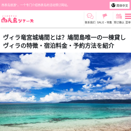
西表岛旅游"，一个专门介绍西表岛的活动预订网站。
简体中文
联系我们
SALE・特集
预订确认
菜单
ヴィラ竜宮城鳩間とは？鳩間島唯一の一棟貸し
ヴィラの特徴・宿泊料金・予約方法を紹介