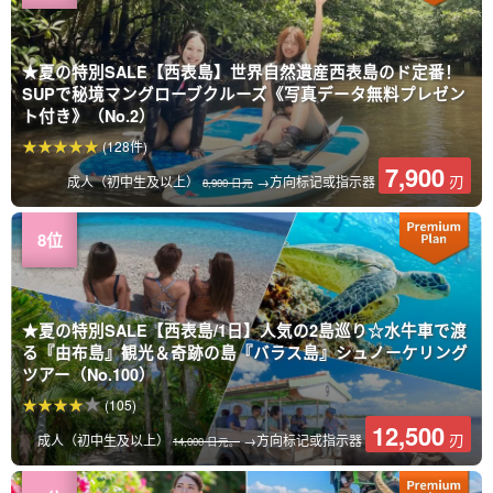
★夏の特別SALE【西表島】世界自然遺産西表島のド定番！
SUPで秘境マングローブクルーズ《写真データ無料プレゼン
ト付き》（No.2）
(128件)
7,900
刃
成人（初中生及以上）
→方向标记或指示器
8,900 日元
★夏の特別SALE【西表島/1日】人気の2島巡り☆水牛車で渡
る『由布島』観光＆奇跡の島『バラス島』シュノーケリング
ツアー（No.100）
(105)
12,500
刃
成人（初中生及以上）
→方向标记或指示器
14,000 日元。