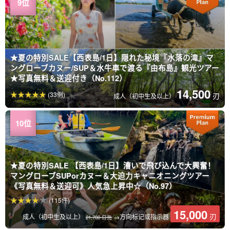
★夏の特別SALE【西表島/1日】隠れた秘境『水落の滝』マ
ングローブカヌー/SUP＆水牛車で渡る『由布島』観光ツアー
★写真無料＆送迎付き（No.112）
14,500
(33例)
刃
成人（初中生及以上）
★夏の特別SALE 【西表島/1日】漕いで飛び込んで大興奮！
マングローブSUPorカヌー＆大迫力キャニオニングツアー
《写真無料＆送迎可》人気急上昇中☆（No.97）
(115件)
15,000
刃
成人（初中生及以上）
→方向标记或指示器
21,700 日元