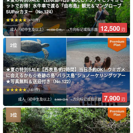
ットでお得！水牛車で渡る『由布島』観光＆マングローブ
SUPorカヌー（No.124）
(410件)
12,500
刃
成人（初中生及以上）
→方向标记或指示器
14,000 日元。
★夏の特別SALE【西表島/約2時間】当日予約OK！ウミガメ
に会えるかも☆奇跡の島”バラス島”シュノーケリングツアー
★写真無料＆送迎付き（No.122）
(181件)
7,900
刃
成人（初中生及以上）
→方向标记或指示器
8,900 日元