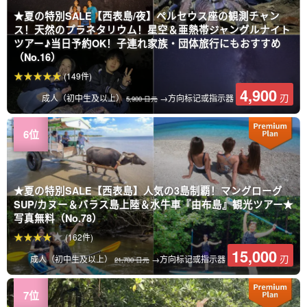
★夏の特別SALE【西表島/夜】ペルセウス座の観測チャン
ス！天然のプラネタリウム！星空＆亜熱帯ジャングルナイト
ツアー♪当日予約OK！子連れ家族・団体旅行にもおすすめ
（No.16）
(149件)
4,900
刃
成人（初中生及以上）
→方向标记或指示器
5,900 日元
★夏の特別SALE【西表島】人気の3島制覇！マングローグ
SUP/カヌー＆バラス島上陸＆水牛車『由布島』観光ツアー★
写真無料（No.78）
(162件)
15,000
刃
成人（初中生及以上）
→方向标记或指示器
21,700 日元