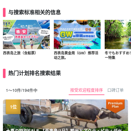
与搜索标准相关的信息
西表岛之旅（含船票）
西表岛黄金周（GW）推荐活
冬でもおすすめ
动之旅。
ー特集
热门计划排名搜索结果
按受欢迎程度排序
口碑订单
1〜10件/194件中
★夏の特別SALE 【西表島/1日】観光とアクティビティがセ