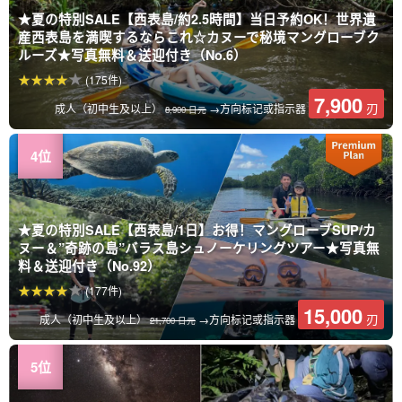
★夏の特別SALE【西表島/約2.5時間】当日予約OK！世界遺
産西表島を満喫するならこれ☆カヌーで秘境マングローブク
ルーズ★写真無料＆送迎付き（No.6）
(175件)
7,900
刃
成人（初中生及以上）
→方向标记或指示器
8,900 日元
★夏の特別SALE【西表島/1日】お得！マングローブSUP/カ
ヌー＆”奇跡の島”バラス島シュノーケリングツアー★写真無
料＆送迎付き（No.92）
(177件)
15,000
刃
成人（初中生及以上）
→方向标记或指示器
21,700 日元