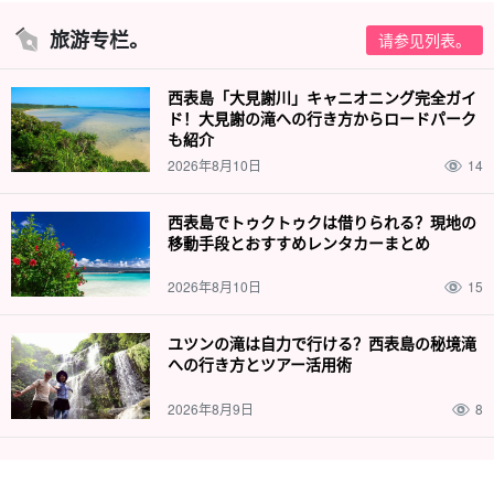
旅游专栏。
请参见列表。
西表島「大見謝川」キャニオニング完全ガイ
ド！大見謝の滝への行き方からロードパーク
も紹介
2026年8月10日
14
西表島でトゥクトゥクは借りられる？現地の
移動手段とおすすめレンタカーまとめ
2026年8月10日
15
ユツンの滝は自力で行ける？西表島の秘境滝
への行き方とツアー活用術
2026年8月9日
8