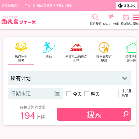
西表岛旅游"，一个专门介绍西表岛的活动预订网站。
简体中文
联系我们
SALE・特集
预订确认
菜单
热门计划
活动
石垣岛⇄西表岛
可当天预订
超值折扣
排名
小轮
规划
设计图
并且
今天
明天
收窄
有关计划的数量
194
上述