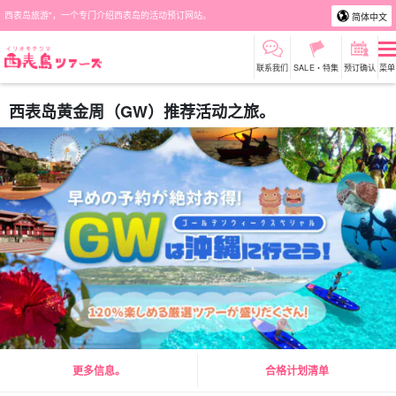
西表岛旅游"，一个专门介绍西表岛的活动预订网站。
简体中文
联系我们
SALE・特集
预订确认
菜单
西表岛黄金周（GW）推荐活动之旅。
更多信息。
合格计划清单