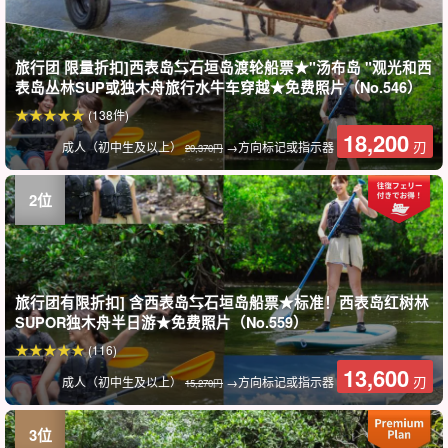
旅行团 限量折扣]西表岛⇆石垣岛渡轮船票★"汤布岛 "观光和西
表岛丛林SUP或独木舟旅行水牛车穿越★免费照片（No.546）
(138件)
18,200
刃
成人（初中生及以上）
→方向标记或指示器
20,370円
旅行团有限折扣] 含西表岛⇆石垣岛船票★标准！西表岛红树林
SUPOR独木舟半日游★免费照片（No.559）
(116)
13,600
刃
成人（初中生及以上）
→方向标记或指示器
15,270円