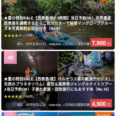
★夏の特別SALE【西表島/約2.5時間】当日予約OK！世界遺産
西表島を満喫するならこれ☆カヌーで秘境マングローブクルー
ズ★写真無料＆送迎付き（No.6）
(175件)
7,900
刃
成人（初中生及以上）
→方向标记或指示器
8,900 日元
★夏の特別SALE【西表島/夜】ペルセウス座の観測チャンス！
天然のプラネタリウム！星空＆亜熱帯ジャングルナイトツアー
♪当日予約OK！子連れ家族・団体旅行にもおすすめ（No.16）
(149件)
4,900
刃
成人（初中生及以上）
→方向标记或指示器
5,900 日元