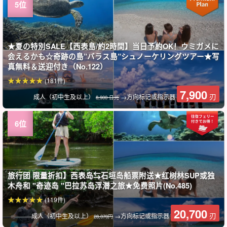
★夏の特別SALE【西表島/約2時間】当日予約OK！ウミガメに
会えるかも☆奇跡の島”バラス島”シュノーケリングツアー★写
真無料＆送迎付き（No.122）
(181件)
7,900
刃
成人（初中生及以上）
→方向标记或指示器
8,900 日元
旅行团 限量折扣】西表岛⇆石垣岛船票附送★红树林SUP或独
木舟和 "奇迹岛 "巴拉苏岛浮潜之旅★免费照片(No.485)
(119件)
20,700
刃
成人（初中生及以上）
→方向标记或指示器
28,070円