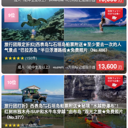
21,700 日元
旅行团限定折扣]西表岛⇆石垣岛船票附送★至少要去一次的人
气景点 "巴拉苏岛 "半日浮潜路线★免费照片（No.486）
(150件)
13,600
刃
成人（初中生及以上）
→方向标记或指示器
15,270円
旅行团打折】西表岛⇆石垣岛船票附送★秘境 "水越野瀑布"！
红树林独木舟/SUP和水牛车穿越 "由布岛 "观光之旅★免费照片
（No.377）
(148件)