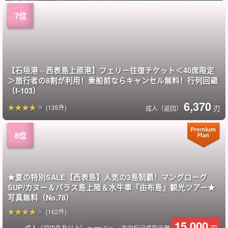
【石垣港⇔西表島上原港】フェリー往復チケット＜40席限定
＞旅行者の8割が利用！乗船前ならキャンセル無料！行列回避
（f-103）
6,370
(135件)
刃
成人（返回）
★夏の特別SALE【西表島】人気の3島制覇！マングローグ
SUP/カヌー＆バラス島上陸＆水牛車『由布島』観光ツアー★
写真無料（No.78）
(162件)
15,000
刃
成人（初中生及以上）
→方向标记或指示器