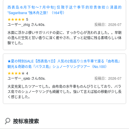
西表岛/6月下旬～7月中旬] 仅限于这个季节的珍贵体验☆清晨的
"Sagaribana "独木舟之旅！（164号）
5
ユーザー_zhig さん
/
40s.
投稿日：2026-07
水面に浮かぶ儚いサガリバナの姿に、すっかり心が洗われました。。早朝
の澄んだ空気と甘い香りに深く癒やされ…ずっと記憶に残る素晴らしい体
験でした。
★夏の特別SALE【西表島/1日】人気の2島巡り☆水牛車で渡る『由布島』
観光＆奇跡の島『バラス島』シュノーケリングツアー（No.100）
4
ユーザー_rpkb さん
/
50s.
投稿日：2026-07
大変充実したツアーでした。由布島の水牛車ものんびりとしており、バラ
ス島でのシュノーケリングも綺麗でした。強いて言えば船の移動が少し長
く感じました。
按标准搜索