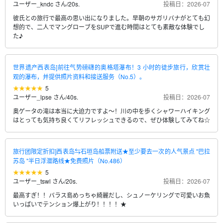
ユーザー_kndc さん
/
20s.
投稿日：2026-07
彼氏との旅行で最高の思い出になりました。早朝のサガリバナがとても幻
想的で、二人でマングローブをSUPで進む時間はとても素敵な体験でし
た♪
世界遗产西表岛]前往气势磅礴的奥格塔瀑布！3 小时的徒步旅行，欣赏壮
观的瀑布，并提供照片资料和接送服务（No.5）。
5
ユーザー_lpse さん
/
40s.
投稿日：2026-07
奥ゲータの滝は本当に大迫力ですよ～！川の中を歩くシャワーハイキング
はとっても気持ち良くてリフレッシュできるので、ぜひ体験してみてね☆
旅行团限定折扣]西表岛⇆石垣岛船票附送★至少要去一次的人气景点 "巴拉
苏岛 "半日浮潜路线★免费照片（No.486）
5
ユーザー_tswl さん
/
20s.
投稿日：2026-07
最高すぎ！！バラス島めっちゃ綺麗だし、シュノーケリングで可愛いお魚
いっぱいでテンション爆上がり！！！！★