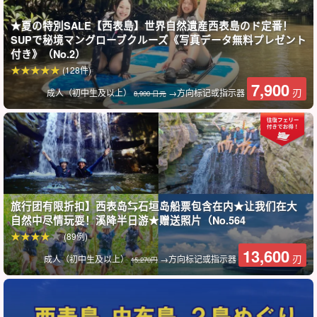
★夏の特別SALE【西表島】世界自然遺産西表島のド定番！
SUPで秘境マングローブクルーズ《写真データ無料プレゼント
付き》（No.2）
(128件)
7,900
导游提供良好的支持。
刃
成人（初中生及以上）
→方向标记或指示器
8,900 日元
所有导游都是合格的水上救生员。他们会慢条斯理地为您讲解，因
此欢迎各年龄段的儿童和不擅长游泳的儿童参加！
旅行团有限折扣】西表岛⇆石垣岛船票包含在内★让我们在大
自然中尽情玩耍！溪降半日游★赠送照片（No.564
(89例)
13,600
刃
成人（初中生及以上）
→方向标记或指示器
15,270円