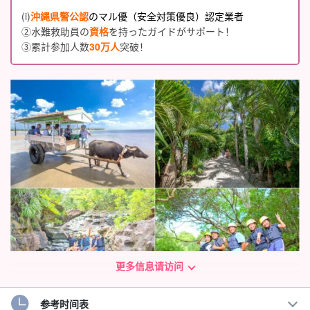
(i)
沖縄県警公認
のマル優（安全対策優良）認定業者
②水難救助員の
資格
を持ったガイドがサポート！
③累計参加人数
30万人
突破！
更多信息请访问
参考时间表