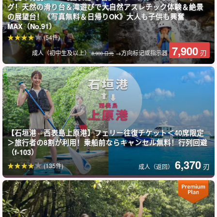
グ！天然の滑り台＆滝遊びで大自然アスレチック体験＆絶景
の展望台！《写真無料＆日帰りOK》大人も子供も興奮
MAX（No.91）
(54件)
7,900
刃
成人（初中生及以上）
→方向标记或指示器
8,900 日元
由布岛旅游
从西表岛乘坐海上水牛车 15 分钟即可到达由布岛。
水牛车上可爱的水牛拉着你，让你悠闲地享受宁静的海岛时光☆。
【石垣港⇔西表島上原港】フェリー往復チケット＜40席限定
＞旅行者の8割が利用！乗船前ならキャンセル無料！行列回避
（f-103）
6,370
(135件)
刃
成人（返回）