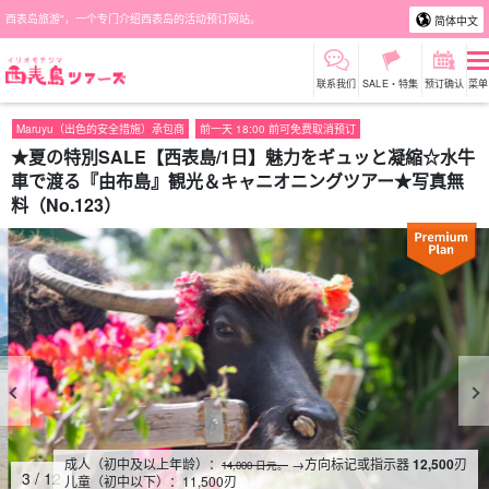
西表岛旅游"，一个专门介绍西表岛的活动预订网站。
简体中文
联系我们
SALE・特集
预订确认
菜单
Maruyu（出色的安全措施）承包商
前一天 18:00 前可免费取消预订
★夏の特別SALE【西表島/1日】魅力をギュッと凝縮☆水牛
車で渡る『由布島』観光＆キャニオニングツアー★写真無
料（No.123）
成人（初中及以上年龄）：
→方向标记或指示器
12,500
刃
14,000 日元。
4
/
12
儿童（初中以下）：
11,500
刃