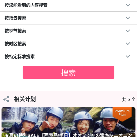
按您能看到的内容搜索
按场景搜索
水花溪降
按季节搜索
峡谷漂流就是所谓的 "河上漂流"，利用整个身体沿着溪流顺流而
按时区搜索
下。
按特定标准搜索
穿上救生衣、头盔和其他安全装备后，就可以开始漂流了！跳入瀑
布本身就是一种美妙的感觉。让我们在西表岛的大自然中尽情享受
河流运动的乐趣吧！
相关计划
共 5 个
★夏の特別SALE【西表島/半日】オオミジャの滝キャニオニン