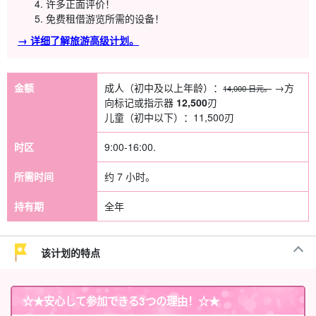
许多正面评价！
免费租借游览所需的设备！
→ 详细了解旅游高级计划。
金额
成人（初中及以上年龄）：
→方
14,000 日元。
向标记或指示器
12,500
刃
儿童（初中以下）：
11,500
刃
时区
9:00-16:00.
所需时间
约 7 小时。
持有期
全年
该计划的特点
☆★
安心して参加できる3つの理由
！☆★