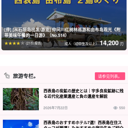
免费照片数据礼物
[停] [从石垣岛出发/游览] 仲间川红树林巡游和由布岛观光《附
在游览过程中，导游将免费为您拍照并提供数据。
带美味午餐的一日游》（No.514）
14,200
(21份报告)
刃
成人（初中生及以上）
建议。
免费照片数据
包括免费租用的旅游装备
旅行团参与者福利页面介绍。
旅游专栏。
请参见列表。
参与日期。
前一天 18:00 前不收取取消费用
西表島の炭鉱の歴史とは｜宇多良炭鉱跡に残
る近代化産業遺産と負の遺産を解説
2026年7月22日
550
西表島のおすすめホテル7選！西表島在住ス
タッフが厳選したおすすめの宿泊先をご紹介