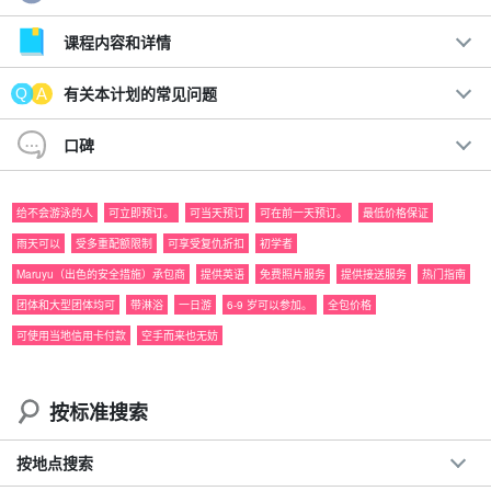
这里集中了世界遗产西表岛的魅力。
乘坐水牛车游览 "由布岛 "并进行峡谷漂流。
课程内容和详情
该计划包括溪降（漂流）和游览由布岛。在溪降活动中，您将只身
有关本计划的常见问题
沿河而下。安全措施是穿戴救生衣和头盔！
口碑
游览由布岛时，您将乘坐水牛车前往由布岛。您将有大约一个小时
的自由活动时间，可以按照自己的节奏享受旅程。
给不会游泳的人
可立即预订。
可当天预订
可在前一天预订。
最低价格保证
雨天可以
受多重配额限制
可享受复仇折扣
初学者
Maruyu（出色的安全措施）承包商
提供英语
免费照片服务
提供接送服务
热门指南
团体和大型团体均可
带淋浴
一日游
6-9 岁可以参加。
全包价格
可使用当地信用卡付款
空手而来也无妨
按标准搜索
按地点搜索