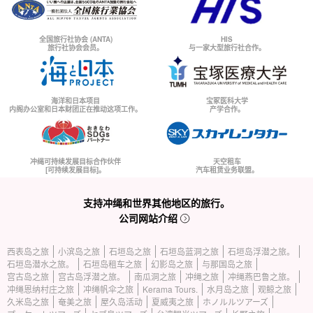
全国旅行社协会 (ANTA)
HIS
旅行社协会会员。
与一家大型旅行社合作。
海洋和日本项目
宝冢医科大学
内阁办公室和日本财团正在推动这项工作。
产学合作。
冲绳可持续发展目标合作伙伴
天空租车
[可持续发展目标]。
汽车租赁业务联盟。
支持冲绳和世界其他地区的旅行。
公司网站介绍
西表岛之旅
小滨岛之旅
石垣岛之旅
石垣岛蓝洞之旅
石垣岛浮潜之旅。
石垣岛潜水之旅。
石垣岛租车之旅
幻影岛之旅
与那国岛之旅
宫古岛之旅
宫古岛浮潜之旅。
南瓜洞之旅
冲绳之旅
冲绳燕巴鲁之旅。
冲绳恩纳村庄之旅
冲绳帆伞之旅
Kerama Tours.
水月岛之旅
观鲸之旅
久米岛之旅
奄美之旅
屋久岛活动
夏威夷之旅
ホノルルツアーズ