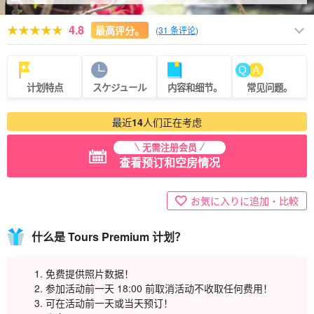
4.8
最高评分。
(
31 条评论
)
计划特点
スケジュール
内容和细节。
常见问题。
最近
14
人们正在考虑
无需注册会员
查看预订和空房情况
お気に入りに追加・比較
什么是 Tours Premium 计划？
免费提供照片数据！
参加活动前一天 18:00 前取消活动不收取任何费用！
可在活动前一天或当天预订！