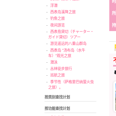
浮潜
西表岛溪降之旅
钓鱼之旅
夜间游览
西表島貸切（チャーター・
ガイド貸切）ツアー
游览遥远的八重山群岛
西表岛 "汤布岛（水牛
车）"观光之旅
潜泳
丛林徒步旅行
巡航之旅
季节性（萨格里巴纳萤火虫
之旅）。
按类别查找计划
按功能查找计划