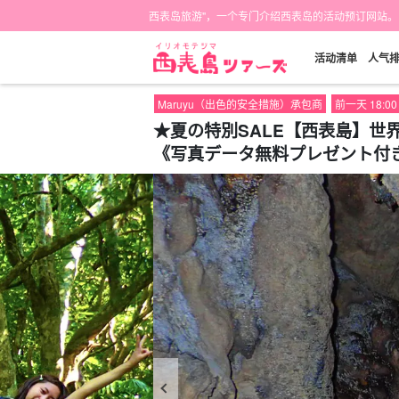
西表岛旅游"，一个专门介绍西表岛的活动预订网站。
活动清单
人气
Maruyu（出色的安全措施）承包商
前一天 18:
★夏の特別SALE【西表島】世
《写真データ無料プレゼント付き》