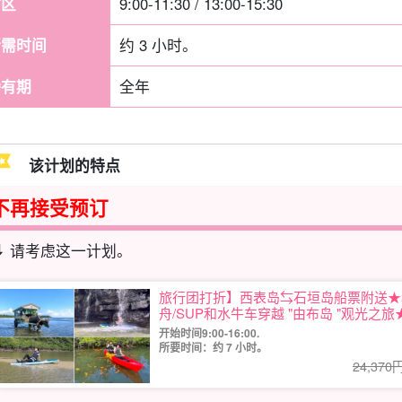
时区
9:00-11:30 / 13:00-15:30
所需时间
约 3 小时。
持有期
全年
该计划的特点
不再接受预订
⬇︎ 请考虑这一计划。
旅行团打折】西表岛⇆石垣岛船票附送★秘
舟/SUP和水牛车穿越 "由布岛 "观光之旅
开始时间9:00-16:00.
所要时间：约 7 小时。
24,370