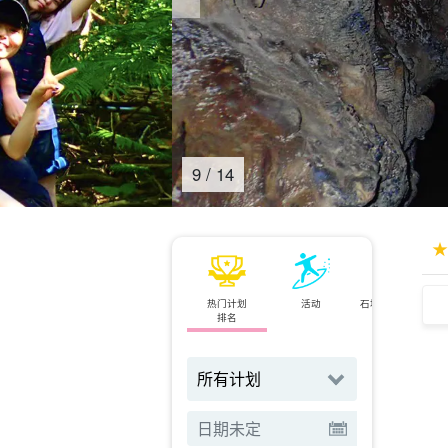
10
/
14
热门计划
活动
石垣岛⇄西表岛
排名
小轮