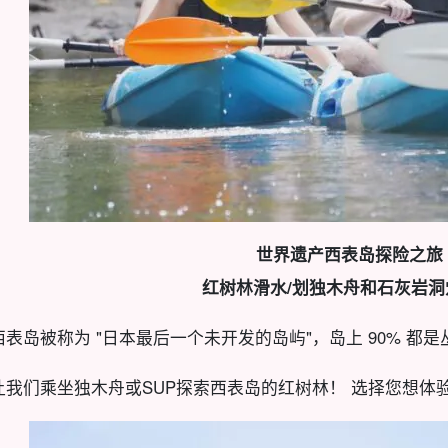
世界遗产西表岛探险之旅
红树林滑水/划独木舟和石灰岩洞
西表岛被称为 "日本最后一个未开发的岛屿"，岛上 90% 都是
让我们乘坐独木舟或SUP探索西表岛的红树林！ 选择您想体