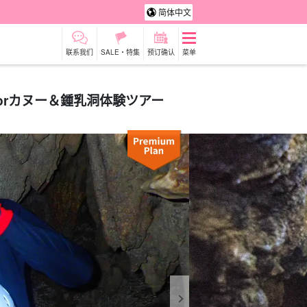
简体中文
联系我们
SALE・特集
预订确认
菜单
orカヌー＆鍾乳洞体験ツアー