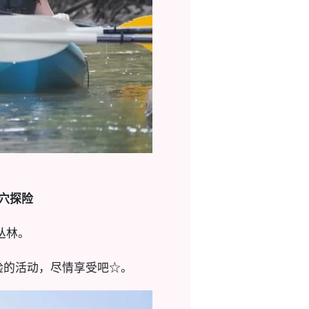
穴探险
丛林。
验的活动，尽情享受吧☆。