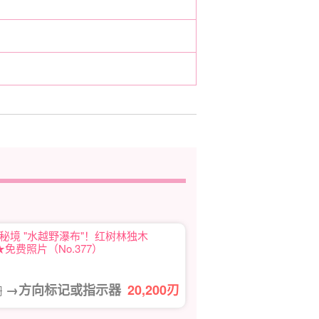
境 "水越野瀑布"！红树林独木
★免费照片（No.377）
→方向标记或指示器
20,200
刃
円