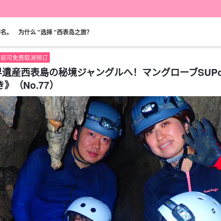
排名。
为什么 "选择 "西表岛之旅？
00 前可免费取消预订
界遺産西表島の秘境ジャングルへ！マングローブSUP
（No.77）