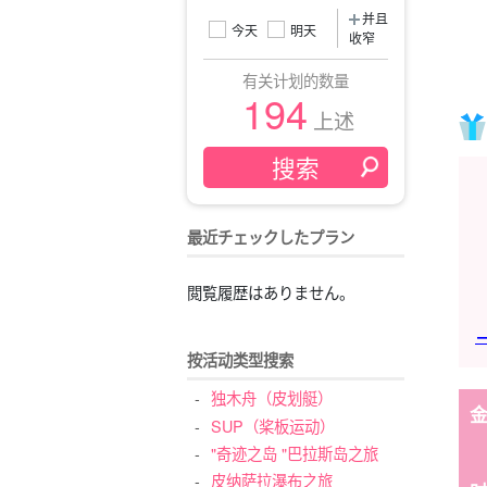
并且
今天
明天
收窄
有关计划的数量
194
上述
最近チェックしたプラン
閲覧履歴はありません。
按活动类型搜索
独木舟（皮划艇）
SUP（桨板运动）
"奇迹之岛 "巴拉斯岛之旅
皮纳萨拉瀑布之旅