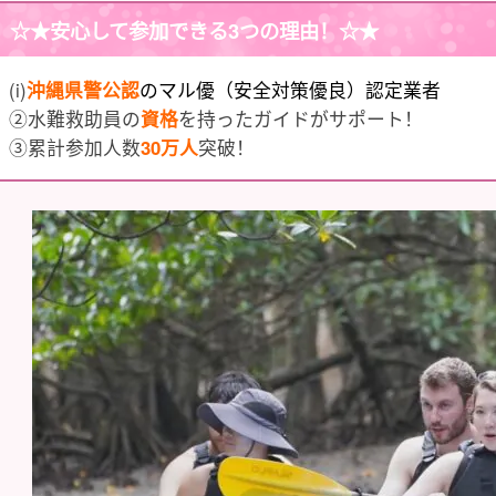
☆★
安心して参加できる3つの理由
！☆★
(i)
沖縄県警公認
のマル優（安全対策優良）認定業者
②水難救助員の
資格
を持ったガイドがサポート！
③累計参加人数
30万人
突破！