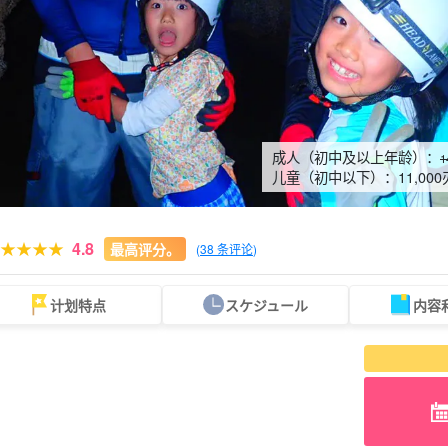
成人（初中及以上年龄）：
1
儿童（初中以下）：
11,000
4.8
最高评分。
(
38 条评论
)
计划特点
スケジュール
内容
可当天预订
超值折扣
保险费
西表岛 "瀑布"。
巴拉斯岛之旅
规划
设计图
选定计划
观光