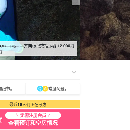
→方向标记或指示器
刃
12,000
4,000 日元。
刃
和细节。
常见问题。
租车
观光旅游
最近
16
人们正在考虑
无需注册会员
查看预订和空房情况