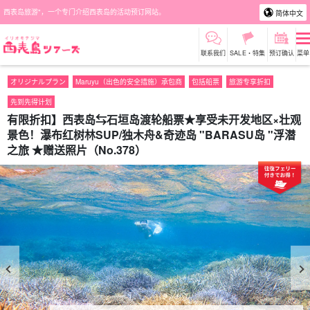
西表岛旅游"，一个专门介绍西表岛的活动预订网站。
简体中文
联系我们
SALE・特集
预订确认
菜单
オリジナルプラン
Maruyu（出色的安全措施）承包商
包括船票
旅游专享折扣
先到先得计划
有限折扣】西表岛⇆石垣岛渡轮船票★享受未开发地区×壮观
景色！瀑布红树林SUP/独木舟&奇迹岛 "BARASU岛 "浮潜
之旅 ★赠送照片（No.378）