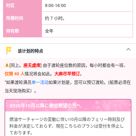
时区
9:00-16:00
所需时间
约 7 小时。
持有期
全年
该计划的特点
[同上。
座无虚席
] 由于渡轮座位数的原因，每小时都会有一班、
仅限 40 人
情况将会如此。
大麻
尽早预订
。
*如果渡轮满员
单一活动
如果计划是，您可以预订渡轮。(船票必须在
当天现场购买）。
2026年10月以降に参加希望の方へ
燃油サーチャージの変動に伴い10月以降のフェリー時刻及び
料金が決定しておらず、現在こちらのプランは受付を停止し
ております。