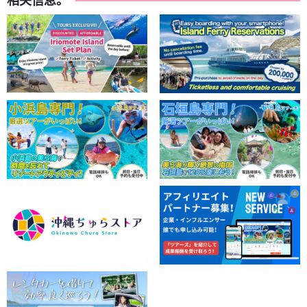
去 "巴拉斯岛"，地图上根本没有这个地方。
它还被称为 "奇迹岛"，因为它的形状会随着潮汐的变化而变化。
最重要的是，巴拉苏岛周围的水域被称为 "石西泻湖"。
日本最大、
最美丽的珊瑚礁之一。
甚至被指定为国家公园！
浮潜☆，享受海底世界。