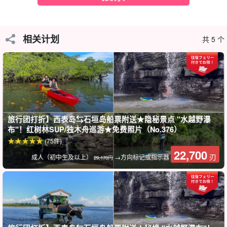
相关计划
共 5 个
西表岛之旅（Iriomote Island Tours）独家优惠！
旅行团打折】西表岛⇆石垣岛船票附送★隐秘景点 "水越野瀑
包括石垣岛⇄西表岛渡轮船票。
布"！红树林SUP/独木舟巡游★免费照片（No.376）
(75件)
该计划在团费中包含了往返船票，因此无需单独购买！
22,700
刃
成人（初中生及以上）
→方向标记或指示器
29,170円
*建议积分*。
通常価格22,800円+往復フェリー乗船券（石垣島⇄西表島上
原港）6,370円＝1名様29,170円のところを
22,700
价格低至
2.50 日元！