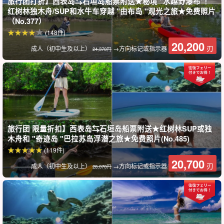
旅行团打折】西表岛⇆石垣岛船票附送★秘境 "水越野瀑布"！
与单独购买（预订）每项活动和轮渡相比，价格要低得多。
红树林独木舟/SUP和水牛车穿越 "由布岛 "观光之旅★免费照片
（No.377）
(148件)
20,200
刃
成人（初中生及以上）
→方向标记或指示器
24,370円
旅行团 限量折扣】西表岛⇆石垣岛船票附送★红树林SUP或独
木舟和 "奇迹岛 "巴拉苏岛浮潜之旅★免费照片(No.485)
(119件)
20,700
刃
成人（初中生及以上）
→方向标记或指示器
28,070円
可选择红树林 SUP 或独木舟