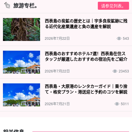
旅游专栏。
请参见列表。
水之池瀑布位于船月（Funauki）地区，该地区尚未开发，只能从白
浜港乘船或独木舟前往、
虽然面积不大，但其隐蔽性却非常突出。
西表島の炭鉱の歴史とは｜宇多良炭鉱跡に残
る近代化産業遺産と負の遺産を解説
在瀑布后面划独木舟或向瀑布冲去，乐趣无穷！
2026年7月22日
543
西表島のおすすめホテル7選！西表島在住ス
タッフが厳選したおすすめの宿泊先をご紹介
2026年7月22日
23453
西表島・大原港のレンタカーガイド｜乗り捨
て・格安プラン・港送迎と予約のコツを解説
2026年7月21日
5011
相关信息。
无疑令人印象深刻！无人居住的珊瑚岛