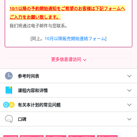
10/1以降の予約開始通知をご希望のお客様は下記フォームへ
ご入力をお願い致します。
我们将通过电子邮件与您联系。
[同上。
10月以降販売開始連絡フォーム
]
更多信息请访问
参考时间表
课程内容和详情
有关本计划的常见问题
口碑
包括船票
特价
☆中的指南
SUP/独木舟和浮潜之旅