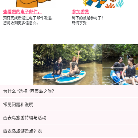
导游提供良好的支持。
查看您的电子邮件。
参加游览
导游都是
水上救生员资格。
我们有我们会缓慢而仔细地为您讲解，
预订完成后通过电子邮件发送。
剩下的就是参与了！
因此欢迎小孩子和游泳水平较差的人加入我们！
您将收到更多信息☆。
尽情享受
为什么 "选择 "西表岛之旅？
常见问题和说明
西表岛旅游特辑与活动
西表岛旅游景点列表