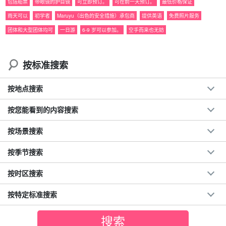
包括船票
带眼镜的护目镜
可立即预订。
可在前一天预订。
最低价格保证
雨天可以
初学者
Maruyu（出色的安全措施）承包商
提供英语
免费照片服务
该计划包括在西表岛隐藏的宝藏 "Mizuochi 瀑布 "划独木舟/皮划艇，
团体和大型团体均可
一日游
6-9 岁可以参加。
空手而来也无妨
以及在神奇的岛屿 "Barasu 岛 "浮潜，您至少应该去一次。
欣赏清澈见底的美丽海水和大片红树林的壮观景色。
按标准搜索
[新] 与会者总数超过 30 万人！
按地点搜索
◆
一天
40名限定の当サイトオリジナルプラン
按您能看到的内容搜索
◆Maruyu （出色的安全措施）承包商。
免费照片数据
按场景搜索
包括免费租用的旅游装备
旅行团参与者福利页面介绍。
按季节搜索
由具备水上救援资格的导游提供支持。
按时区搜索
按特定标准搜索