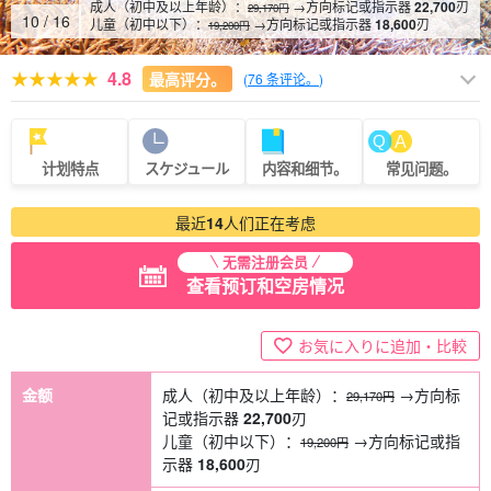
成人（初中及以上年龄）：
→方向标记或指示器
22,700
刃
29,170円
10
/
16
儿童（初中以下）：
→方向标记或指示器
18,600
刃
19,200円
4.8
最高评分。
(
76 条评论。
)
计划特点
スケジュール
内容和细节。
常见问题。
最近
14
人们正在考虑
无需注册会员
查看预订和空房情况
お気に入りに追加・比較
金额
成人（初中及以上年龄）：
→方向标
29,170円
记或指示器
22,700
刃
儿童（初中以下）：
→方向标记或指
19,200円
示器
18,600
刃