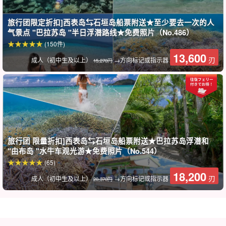
您可以选择近年来风靡全球的热门活动 SUP 和来冲绳不可错过的经
典活动独木舟。
旅行团限定折扣]西表岛⇆石垣岛船票附送★至少要去一次的人
气景点 "巴拉苏岛 "半日浮潜路线★免费照片（No.486）
游览中使用的冲浪板和独木舟非常稳定，初学者也能轻松体验！
(150件)
13,600
刃
成人（初中生及以上）
→方向标记或指示器
15,270円
旅行团 限量折扣]西表岛⇆石垣岛船票附送★巴拉苏岛浮潜和
"由布岛 "水牛车观光游★免费照片（No.544）
(65)
18,200
刃
成人（初中生及以上）
→方向标记或指示器
20,370円
在导游的带领下，游览 "瀑布 "这个千疮百孔的景点。