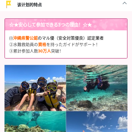
该计划的特点
☆★
安心して参加できる3つの理由
！☆★
(i)
沖縄県警公認
のマル優（安全対策優良）認定業者
②水難救助員の
資格
を持ったガイドがサポート！
③累計参加人数
30万人
突破！