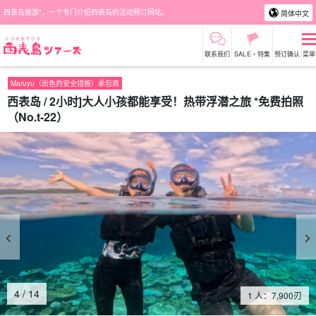
西表岛旅游"，一个专门介绍西表岛的活动预订网站。
简体中文
联系我们
SALE・特集
预订确认
菜单
Maruyu（出色的安全措施）承包商
西表岛 / 2小时]大人小孩都能享受！热带浮潜之旅 *免费拍照
（No.t-22）
4
/
14
1 人：
7,900
刃