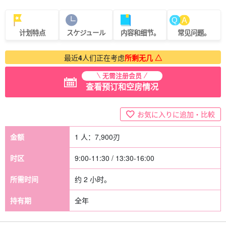
计划特点
スケジュール
内容和细节。
常见问题。
最近
4
人们正在考虑
所剩无几 △
无需注册会员
查看预订和空房情况
お気に入りに追加・比較
金额
1 人：
7,900
刃
时区
9:00-11:30 / 13:30-16:00
所需时间
约 2 小时。
持有期
全年