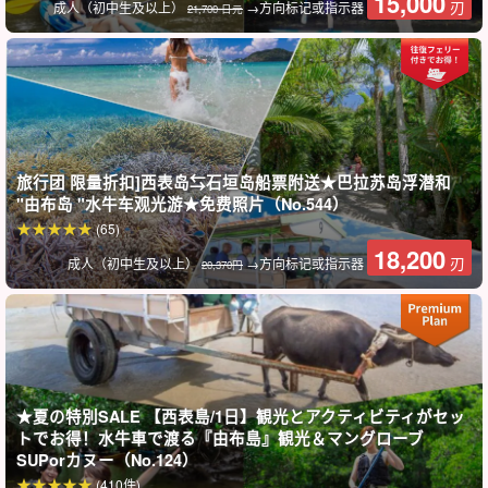
15,000
刃
成人（初中生及以上）
→方向标记或指示器
21,700 日元
旅行团 限量折扣]西表岛⇆石垣岛船票附送★巴拉苏岛浮潜和
"由布岛 "水牛车观光游★免费照片（No.544）
(65)
导游提供良好的支持。
18,200
刃
成人（初中生及以上）
→方向标记或指示器
20,370円
导游都是
水上救生员资格。
我们有我们会缓慢而仔细地为您讲解，
因此欢迎小孩子和游泳水平较差的人加入我们！
[新] 与会者总数超过 30 万人！
★夏の特別SALE 【西表島/1日】観光とアクティビティがセッ
◆
包含免费照片数据
トでお得！水牛車で渡る『由布島』観光＆マングローブ
包括免费租用的旅游装备
SUPorカヌー（No.124）
旅行团参与者福利页面介绍。
(410件)