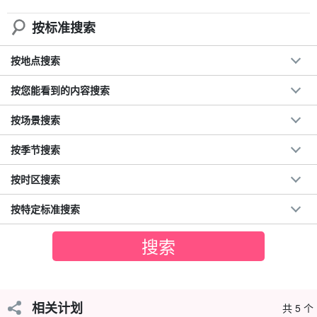
按标准搜索
按地点搜索
按您能看到的内容搜索
按场景搜索
根据当天的情况选择最佳地点！
按季节搜索
从海滩进入的浮潜系统让没有经验的浮潜者和所有年龄段的浮潜者
按时区搜索
都能体验到浮潜的乐趣。
按特定标准搜索
我们的许多客人都是初学者。请放心，我们会为您提供安全装备和
向导☆。
相关计划
共 5 个