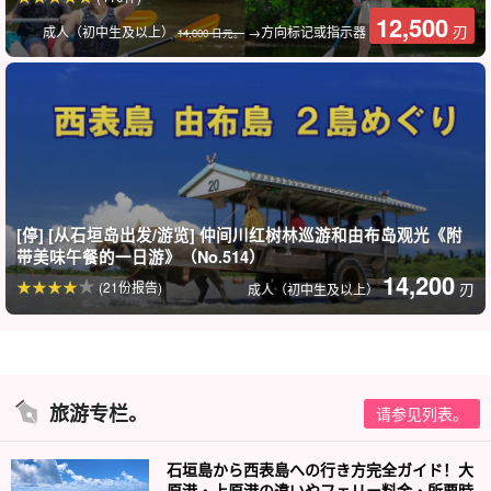
参与日期。
前一天 18:00 前不收取取消费用
12,500
刃
成人（初中生及以上）
→方向标记或指示器
14,000 日元。
[停] [从石垣岛出发/游览] 仲间川红树林巡游和由布岛观光《附
带美味午餐的一日游》（No.514）
14,200
(21份报告)
刃
成人（初中生及以上）
旅游专栏。
请参见列表。
石垣島から西表島への行き方完全ガイド！大
原港・上原港の違いやフェリー料金・所要時