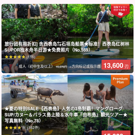
旅行团有限折扣] 含西表岛⇆石垣岛船票★标准！西表岛红树林
SUPOR独木舟半日游★免费照片（No.559）
(116)
13,600
刃
成人（初中生及以上）
→方向标记或指示器
15,270円
免费照片数据礼物
在游览过程中，导游将免费为您拍照并提供数据。
★夏の特別SALE【西表島】人気の3島制覇！マングローグ
SUP/カヌー＆バラス島上陸＆水牛車『由布島』観光ツアー★
写真無料（No.78）
(162件)