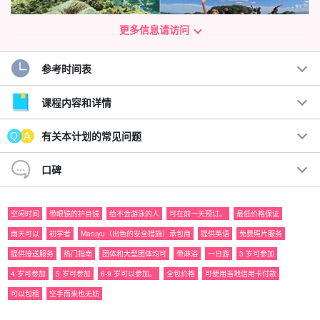
更多信息请访问
参考时间表
儿童和成人都能参与其中，乐在其中！
就像一个天然水族馆 ☆ 浮潜之旅
课程内容和详情
水下世界恍如隔世！体验大人和孩子都乐于沉浸其中的浮潜体验！
有关本计划的常见问题
100 多种色彩斑斓的热带物种邀请您进入它们的神秘世界。
口碑
空闲时间
带眼镜的护目镜
给不会游泳的人
可在前一天预订。
最低价格保证
雨天可以
初学者
Maruyu（出色的安全措施）承包商
提供英语
免费照片服务
提供接送服务
热门指南
团体和大型团体均可
带淋浴
一日游
3 岁可参加
4 岁可参加
5 岁可参加
6-9 岁可以参加。
全包价格
可使用当地信用卡付款
可以包租
空手而来也无妨