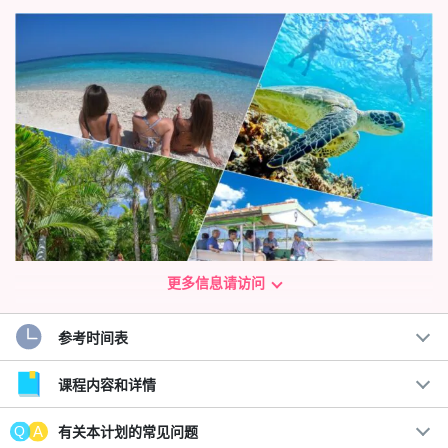
更多信息请访问
参考时间表
两个您必须至少游览一次的岛屿指南☆。
巴拉苏岛浮潜和由布岛水牛车观光
课程内容和详情
由布岛观光和活动的最高组合计划现已推出！
有关本计划的常见问题