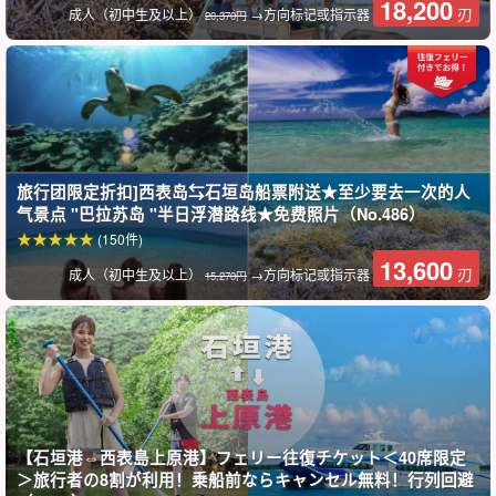
18,200
刃
成人（初中生及以上）
→方向标记或指示器
20,370円
巴拉苏岛周围的水域被称为 "石西泻湖"、
日本最大、最美丽的珊瑚
礁之一
在这一点上
根据潮汐情况，看到海龟的可能性很大。即使看不到海龟，也值得
浮潜，因为可以看到大片的珊瑚礁。
旅行团限定折扣]西表岛⇆石垣岛船票附送★至少要去一次的人
*由于 100% 是活体生物，我们不能保证您一定会遇到它们。
气景点 "巴拉苏岛 "半日浮潜路线★免费照片（No.486）
(150件)
13,600
刃
成人（初中生及以上）
→方向标记或指示器
15,270円
【石垣港⇔西表島上原港】フェリー往復チケット＜40席限定
＞旅行者の8割が利用！乗船前ならキャンセル無料！行列回避