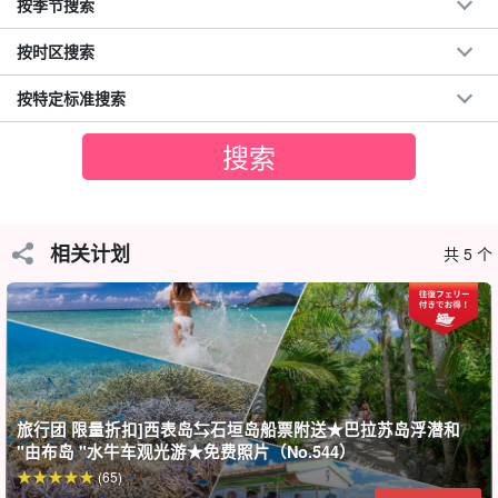
时，当潮水小于 100 厘米时，就会出现陆地。
按季节搜索
参观活动在岛屿看不见陆地的时候举行。该岛也被称为 "奇迹岛"，
按时区搜索
因为它只有在退潮时才会出现。
按特定标准搜索
相关计划
共 5 个
旅行团 限量折扣]西表岛⇆石垣岛船票附送★巴拉苏岛浮潜和
"由布岛 "水牛车观光游★免费照片（No.544）
(65)
极有可能遇到海龟！