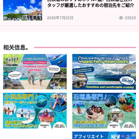
タッフが厳選したおすすめの宿泊先をご紹介
免费照片数据礼物
2026年7月22日
23523
在游览过程中，导游将免费为您拍照并提供数据。
[新] 与会者总数超过 30 万人！
相关信息。
◆
包含免费照片数据
包括免费租用的旅游装备
旅行团参与者福利页面介绍。
参与日期。
前一天 18:00 前不收取取消费用