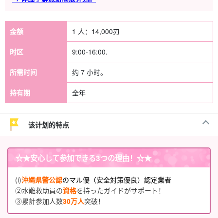
金额
1 人：
14,000
刃
时区
9:00-16:00.
所需时间
约 7 小时。
持有期
全年
该计划的特点
☆★
安心して参加できる3つの理由
！☆★
(i)
沖縄県警公認
のマル優（安全対策優良）認定業者
②水難救助員の
資格
を持ったガイドがサポート！
③累計参加人数
30万人
突破！