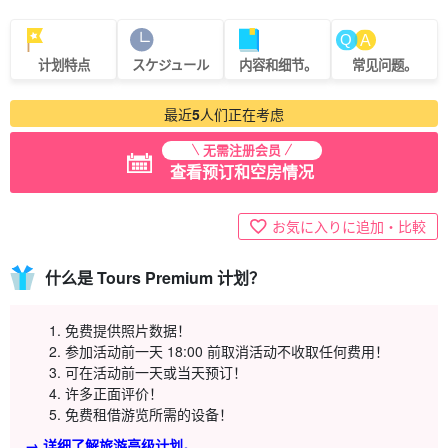
计划特点
スケジュール
内容和细节。
常见问题。
最近
5
人们正在考虑
无需注册会员
查看预订和空房情况
お気に入りに追加・比較
什么是 Tours Premium 计划？
免费提供照片数据！
参加活动前一天 18:00 前取消活动不收取任何费用！
可在活动前一天或当天预订！
许多正面评价！
免费租借游览所需的设备！
→ 详细了解旅游高级计划。