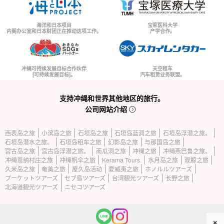
海洋和日本项目
宝冢医科大学
内阁办公室和日本财团正在推动这项工作。
产学合作。
冲绳可持续发展目标合作伙伴
天空租车
[可持续发展目标]。
汽车租赁业务联盟。
支持冲绳和世界其他地区的旅行。
公司网站介绍
西表岛之旅
小滨岛之旅
石垣岛之旅
石垣岛蓝洞之旅
石垣岛浮潜之旅。
石垣岛潜水之旅。
石垣岛租车之旅
幻影岛之旅
与那国岛之旅
宫古岛之旅
宫古岛浮潜之旅。
南瓜洞之旅
冲绳之旅
冲绳燕巴鲁之旅。
冲绳恩纳村庄之旅
冲绳帆伞之旅
Kerama Tours.
水月岛之旅
观鲸之旅
久米岛之旅
奄美之旅
屋久岛活动
夏威夷之旅
ホノルルツアーズ
プーケットツアーズ
セブ島ツアーズ
台湾観光ツアーズ
长野之旅
北海道観光ツアーズ
ニセコツアーズ
×