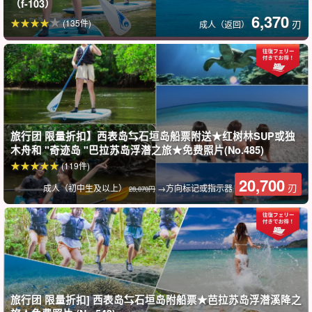
（f-103）
6,370
(135件)
刃
成人（返回）
由布岛旅游
由布岛是一个偏远小岛，从西表岛乘坐水牛车约 15 分钟即可到达，
在这里可以看到亚热带特有的动植物！
旅行团 限量折扣】西表岛⇆石垣岛船票附送★红树林SUP或独
水牛车观光之旅充满热带风情，途中大井还会为您弹奏冲绳吉他。
木舟和 "奇迹岛 "巴拉苏岛浮潜之旅★免费照片(No.485)
在由布岛上，您可以观赏一年四季盛开的九重葛和亚热带动植物。
(119件)
20,700
刃
成人（初中生及以上）
→方向标记或指示器
28,070円
旅行团 限量折扣] 西表岛⇆石垣岛附船票★芭拉苏岛浮潜溪降之