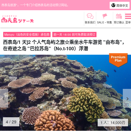
西表岛旅游"，一个专门介绍西表岛的活动预订网站。
简体中文
联系我们
SALE・特集
预订确认
菜单
Maruyu（出色的安全措施）承包商
前一天 18:00 前可免费取消预订
西表岛/1 天]2 个人气岛屿之旅☆乘坐水牛车游览 "由布岛"，
在奇迹之岛 "巴拉苏岛"（No.t-100）浮潜
4
/
29
1 人：
14,000
刃