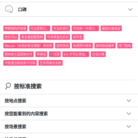
您可以在有奇迹之岛之称的 "巴拉苏岛 "浮潜，也可以在乘坐水牛车
口碑
穿越的 "由布岛 "观光。
带眼镜的护目镜
可立即预订。
可当天预订
可在前一天预订。
最低价格保证
雨天可以
受多重配额限制
可享受复仇折扣
初学者
Maruyu（出色的安全措施）承包商
提供英语
免费照片服务
提供接送服务
热门指南
团体和大型团体均可
带淋浴
一日游
6-9 岁可以参加。
全包价格
可使用当地信用卡付款
空手而来也无妨
按标准搜索
按地点搜索
按您能看到的内容搜索
巴拉斯岛（奇迹之岛）
按场景搜索
巴拉斯岛由珊瑚碎片（barras）组成，虽然时高时低，但在退潮