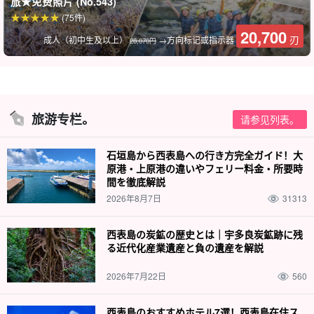
旅★免费照片 (No.543)
(75件)
20,700
刃
成人（初中生及以上）
→方向标记或指示器
28,070円
导游提供良好的支持。
导游都是
水上救生员资格。
我们有我们会缓慢而仔细地为您讲解，
旅游专栏。
请参见列表。
因此欢迎小孩子和游泳水平较差的人加入我们！
石垣島から西表島への行き方完全ガイド！大
原港・上原港の違いやフェリー料金・所要時
間を徹底解説
2026年8月7日
31313
西表島の炭鉱の歴史とは｜宇多良炭鉱跡に残
る近代化産業遺産と負の遺産を解説
2026年7月22日
560
西表島のおすすめホテル7選！西表島在住ス