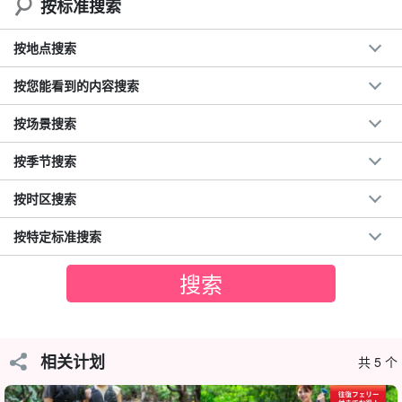
按标准搜索
按地点搜索
按您能看到的内容搜索
按场景搜索
按季节搜索
悠闲地欣赏西表岛的自然美景！
红树林独木舟
按时区搜索
划独木舟是一项老少皆宜的经典活动，使用高度稳定的独木舟进行
按特定标准搜索
游览非常舒适。
西表岛拥有亚热带特有的丰富动植物资源，您可以在迈拉河上尽情
享受非同寻常的时光。
相关计划
共 5 个