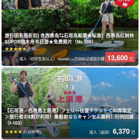
旅行团有限折扣] 含西表岛⇆石垣岛船票★标准！西表岛红树林
SUPOR独木舟半日游★免费照片（No.559）
(116)
13,600
刃
成人（初中生及以上）
→方向标记或指示器
15,270円
随便走走都令人兴奋！
在大自然中跋涉
离开独木舟后，需要 10-15 分钟的跋涉！
【石垣港⇔西表島上原港】フェリー往復チケット＜40席限定
＞旅行者の8割が利用！乗船前ならキャンセル無料！行列回避
没有身高差异，四岁的孩子也能轻松参与。
（f-103）
6,370
(135件)
刃
成人（返回）