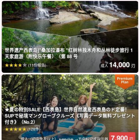
世界遗产西表岛]"桑加拉瀑布 "红树林独木舟和丛林徒步旅行 1
天家庭游（附快乐午餐）（第 88 号
14,000
(11份报告)
刃
成人
如果时间充裕，您可以在回家之前观察泥滩和西表岛特有的珍稀生
物。
★夏の特別SALE【西表島】世界自然遺産西表島のド定番！
SUPで秘境マングローブクルーズ《写真データ無料プレゼント
看似体力活动丰富，其实可以放松身心，享受西表岛的大自然♪。
付き》（No.2）
(128件)
7,900
刃
成人（初中生及以上）
→方向标记或指示器
8,900 日元