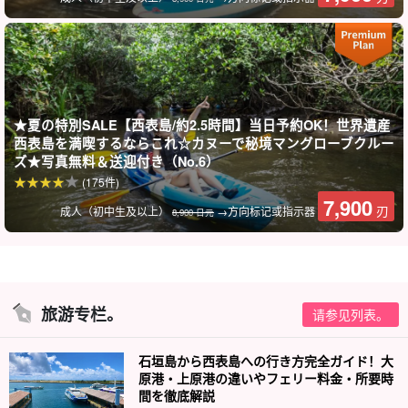
★夏の特別SALE【西表島/約2.5時間】当日予約OK！世界遺産
西表島を満喫するならこれ☆カヌーで秘境マングローブクルー
ズ★写真無料＆送迎付き（No.6）
(175件)
7,900
刃
成人（初中生及以上）
→方向标记或指示器
8,900 日元
旅游专栏。
请参见列表。
石垣島から西表島への行き方完全ガイド！大
原港・上原港の違いやフェリー料金・所要時
間を徹底解説