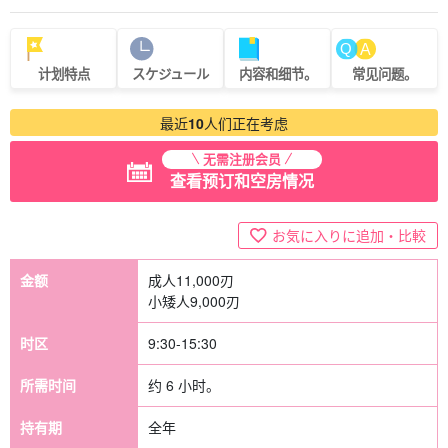
计划特点
スケジュール
内容和细节。
常见问题。
最近
10
人们正在考虑
无需注册会员
查看预订和空房情况
お気に入りに追加・比較
金额
成人
11,000
刃
小矮人
9,000
刃
时区
9:30-15:30
所需时间
约 6 小时。
持有期
全年