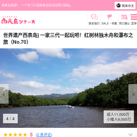
西表岛旅游"，一个专门介绍西表岛的活动预订网站。
简体中文
联系我们
SALE・特集
预订确认
菜单
世界遗产西表岛] 一家三代一起玩吧！红树林独木舟和瀑布之
旅（No.70）
成人
11,000
刃
4
/
4
小矮人
9,000
刃
5
(
2 条评论
)