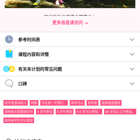
轻松游览世界遗产西表岛！
更多信息请访问
带您游览迈拉河，享受原始自然风光。
强烈推荐那些希望享受 "人少悠闲独木舟之旅 "的游客参加此行程！
参考时间表
在迈拉河（Myra River）上划独木舟和徒步旅行，迈拉河水流较
课程内容和详情
小，海拔高度变化不大，因此即使是带着孩子或对自己身体状况不
有关本计划的常见问题
太自信的老年客人也可以参加。
您可以在瀑布盆地尽情享受潜水和戏水的乐趣！
口碑
给不会游泳的人
附餐
可在前一天预订。
雨天可以
初学者
提供接送服务
团体和大型团体均可
4 岁可参加
5 岁可参加
6-9 岁可以参加。
66 岁及以上可参加。
高年级学生可以参加