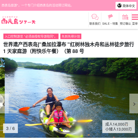
西表岛旅游"，一个专门介绍西表岛的活动预订网站。
简体中文
联系我们
SALE・特集
预订确认
菜单
入口控制游览 "必须由授权导游陪同"。
先到先得计划
世界遗产西表岛]"桑加拉瀑布 "红树林独木舟和丛林徒步旅行
1 天家庭游（附快乐午餐）（第 88 号
成人
14,000
刃
4
/
6
小矮人
13,000
刃