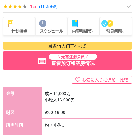
4.5
(
11 条评论
)
计划特点
スケジュール
内容和细节。
常见问题。
最近
11
人们正在考虑
无需注册会员
查看预订和空房情况
お気に入りに追加・比較
金额
成人
14,000
刃
小矮人
13,000
刃
时区
9:00-16:00.
所需时间
约 7 小时。