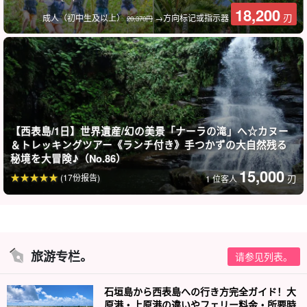
18,200
刃
成人（初中生及以上）
→方向标记或指示器
20,370円
【西表島/1日】世界遺産/幻の美景「ナーラの滝」へ☆カヌー
＆トレッキングツアー《ランチ付き》手つかずの大自然残る
秘境を大冒険♪（No.86）
15,000
(17份报告)
刃
1 位客人
旅游专栏。
请参见列表。
石垣島から西表島への行き方完全ガイド！大
原港・上原港の違いやフェリー料金・所要時