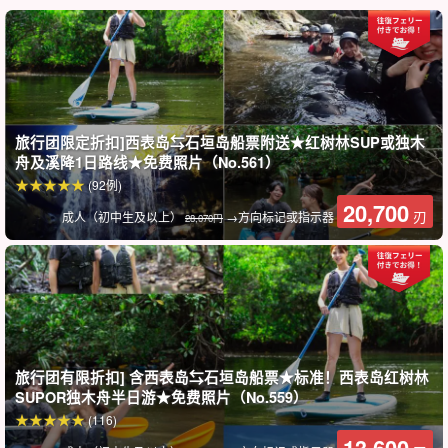
行程过半时，您可以下独木舟进行短途跋涉。跋涉的坡度不大，时
间也很短，即使是小孩子也可以安全地跋涉。
徒步旅行期间，游客可以欣赏亚热带丛林和红树林的动植物！
旅行团限定折扣]西表岛⇆石垣岛船票附送★红树林SUP或独木
舟及溪降1日路线★免费照片（No.561）
(92例)
20,700
刃
成人（初中生及以上）
→方向标记或指示器
28,070円
旅行团有限折扣] 含西表岛⇆石垣岛船票★标准！西表岛红树林
SUPOR独木舟半日游★免费照片（No.559）
(116)
包括一顿与大自然亲密接触的愉快午餐。