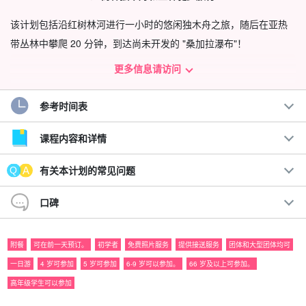
该计划包括沿红树林河进行一小时的悠闲独木舟之旅，随后在亚热
带丛林中攀爬 20 分钟，到达尚未开发的 "桑加拉瀑布"！
更多信息请访问
参考时间表
课程内容和详情
有关本计划的常见问题
口碑
附餐
可在前一天预订。
初学者
免费照片服务
提供接送服务
团体和大型团体均可
一日游
4 岁可参加
5 岁可参加
6-9 岁可以参加。
66 岁及以上可参加。
桑加拉瀑布
高年级学生可以参加
相良瀑布是西表岛最美的瀑布，瀑布内的景色美不胜收。