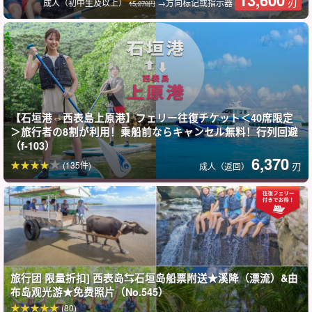
13,600
刃
成人（初中生及以上）
→方向标记或指示器
15,270円
抵达桑加拉瀑布后，导游会在瀑布上为您准备一顿特别的午餐！
该计划包括您乘坐独木舟的照片和视频录制、瀑布纪念照、动植物
照片等（您将收到一张拍摄光盘）。(照片内容将以光盘形式呈
现）。
【石垣港⇔西表島上原港】フェリー往復チケット＜40席限定
＞旅行者の8割が利用！乗船前ならキャンセル無料！行列回避
（f-103）
6,370
(135件)
刃
成人（返回）
旅行团 限量折扣] 西表岛⇆石垣岛船票附送★溪降（漂流）&由
布岛观光游★免费照片（No.545）
(80)