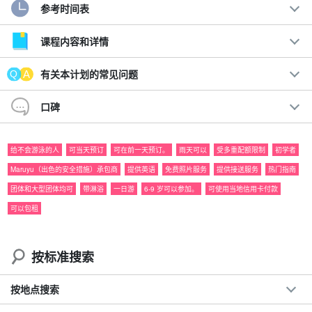
参考时间表
征服西表岛☆的欢乐精髓。
瀑布滑水/划独木舟和峡谷漂流
课程内容和详情
在世界自然遗产西表岛上的两条河流中嬉戏，感受大量负离子！
有关本计划的常见问题
这个广受欢迎的计划包括在瀑布前划独木舟/皮划艇，然后进行溪
口碑
降。
给不会游泳的人
可当天预订
可在前一天预订。
雨天可以
受多重配额限制
初学者
Maruyu（出色的安全措施）承包商
提供英语
免费照片服务
提供接送服务
热门指南
团体和大型团体均可
带淋浴
一日游
6-9 岁可以参加。
可使用当地信用卡付款
可以包租
按标准搜索
按地点搜索