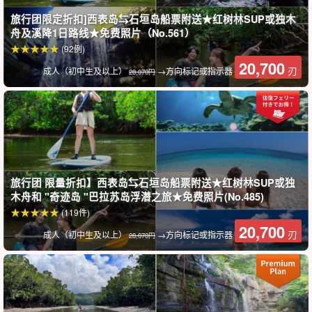
旅行团限定折扣]西表岛⇆石垣岛船票附送★红树林SUP或独木
舟及溪降1日路线★免费照片（No.561）
(92例)
20,700
刃
成人（初中生及以上）
→方向标记或指示器
28,070円
西表岛唯一可以欣赏瀑布背面的瀑布☆。
在导游的带领下，游览 "瀑布 "这个千疮百孔的景点。
乘坐冲浪板/独木舟探索充满红树林的河流，前往水越瀑布。
水主地瀑布宽 30 米，是一道亮丽的风景线！水之瀑布的魅力在于，
旅行团 限量折扣】西表岛⇆石垣岛船票附送★红树林SUP或独
您不仅可以在瀑布盆地中戏水，还可以进入瀑布的背面。
木舟和 "奇迹岛 "巴拉苏岛浮潜之旅★免费照片(No.485)
(119件)
20,700
刃
成人（初中生及以上）
→方向标记或指示器
28,070円