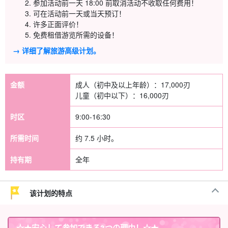
参加活动前一天 18:00 前取消活动不收取任何费用！
可在活动前一天或当天预订！
许多正面评价！
免费租借游览所需的设备！
→ 详细了解旅游高级计划。
金额
成人（初中及以上年龄）：
17,000
刃
儿童（初中以下）：
16,000
刃
时区
9:00-16:30
所需时间
约 7.5 小时。
持有期
全年
该计划的特点
☆★
安心して参加できる3つの理由
！☆★