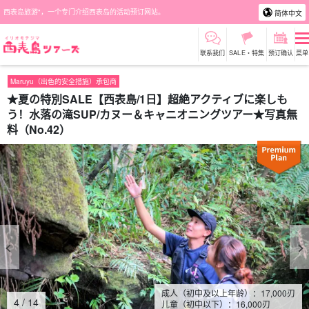
西表岛旅游"，一个专门介绍西表岛的活动预订网站。
简体中文
联系我们
SALE・特集
预订确认
菜单
Maruyu（出色的安全措施）承包商
★夏の特別SALE【西表島/1日】超絶アクティブに楽しも
う！水落の滝SUP/カヌー＆キャニオニングツアー★写真無
料（No.42）
成人（初中及以上年龄）：
17,000
刃
4
/
14
儿童（初中以下）：
16,000
刃