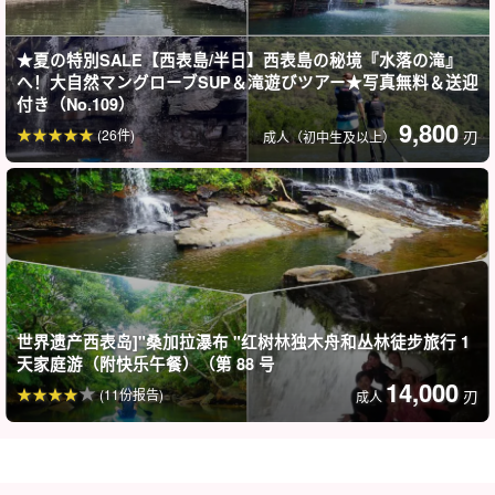
★夏の特別SALE【西表島/半日】西表島の秘境『水落の滝』
へ！大自然マングローブSUP＆滝遊びツアー★写真無料＆送迎
付き（No.109）
9,800
(26件)
刃
成人（初中生及以上）
笑容最多！
峡谷漂流，全身心享受西表岛的乐趣☆。
峡谷漂流就是所谓的 "河上漂流"，利用整个身体沿着溪流顺流而
下。
世界遗产西表岛]"桑加拉瀑布 "红树林独木舟和丛林徒步旅行 1
穿上救生衣、头盔和其他安全装备后，就可以开始漂流了！跳入瀑
天家庭游（附快乐午餐）（第 88 号
14,000
布本身就是一种美妙的感觉。让我们在西表岛的大自然中尽情享受
(11份报告)
刃
成人
河流运动的乐趣吧！