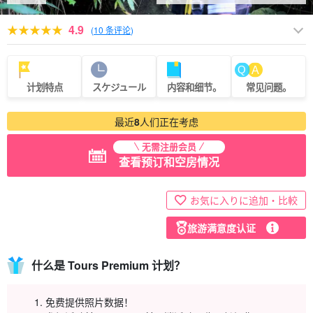
4.9
(
10 条评论
)
计划特点
スケジュール
内容和细节。
常见问题。
最近
8
人们正在考虑
无需注册会员
查看预订和空房情况
お気に入りに追加・比較
旅游满意度认证
什么是 Tours Premium 计划？
免费提供照片数据！