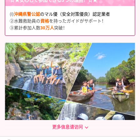
(i)
沖縄県警公認
のマル優（安全対策優良）認定業者
②水難救助員の
資格
を持ったガイドがサポート！
③累計参加人数
30万人
突破！
更多信息请访问