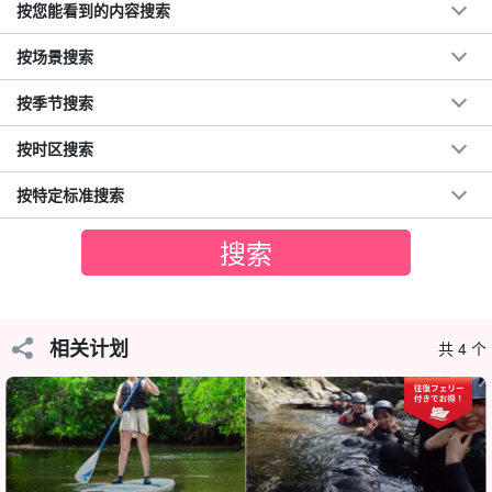
按您能看到的内容搜索
按场景搜索
可选择红树林 SUP 或独木舟
按季节搜索
您可以选择近年来风靡全球的热门活动 SUP 和来冲绳不可错过的经
按时区搜索
典活动独木舟。
按特定标准搜索
游览中使用的冲浪板和独木舟非常稳定，初学者也能轻松体验！
相关计划
共 4 个