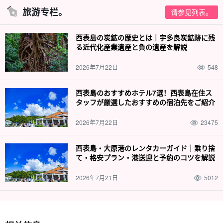
旅游专栏。
请参见列表。
西表島の炭鉱の歴史とは｜宇多良炭鉱跡に残
る近代化産業遺産と負の遺産を解説
2026年7月22日
548
西表島のおすすめホテル7選！西表島在住ス
タッフが厳選したおすすめの宿泊先をご紹介
2026年7月22日
23475
西表島・大原港のレンタカーガイド｜乗り捨
免费照片数据礼物
て・格安プラン・港送迎と予約のコツを解説
在游览过程中，导游将免费为您拍照并提供数据。
2026年7月21日
5012