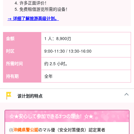
许多正面评价！
免费租借游览所需的设备！
→ 详细了解旅游高级计划。
金额
1 人：
8,900
刃
时区
9:00-11:30 / 13:30-16:00
所需时间
约 2.5 小时。
持有期
全年
该计划的特点
☆★
安心して参加できる3つの理由
！☆★
(i)
沖縄県警公認
のマル優（安全対策優良）認定業者