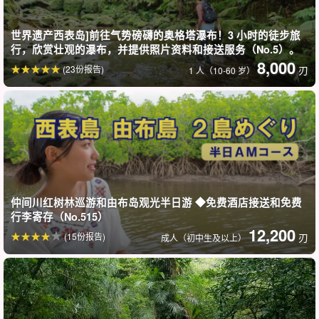
世界遗产西表岛]前往气势磅礴的奥格塔瀑布！3 小时的徒步旅
行，欣赏壮观的瀑布，并提供照片资料和接送服务（No.5）。
8,000
(23份报告)
刃
1 人（10-60 岁）
仲间川红树林巡游和由布岛观光半日游 ◆免费酒店接送和免费
行李寄存（No.515）
12,200
(15份报告)
刃
成人（初中生及以上）