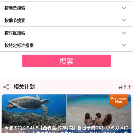
按场景搜索
按季节搜索
按时区搜索
按特定标准搜索
什么是峡谷漂流？
峡谷漂流是一项探险运动，包括滑下天然峡谷和跳入瀑布水潭！
相关计划
共 5 个
在清澈的溪流和岩石间穿梭，体验令人心跳加速的刺激和快感。与
朋友一起，您一定会留下难忘的回忆！
★夏の特別SALE【西表島/約2時間】当日予約OK！ウミガメに