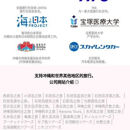
全国旅行社协会 (ANTA)
HIS
旅行社协会会员。
与一家大型旅行社合作。
海洋和日本项目
宝冢医科大学
内阁办公室和日本财团正在推动这项工作。
产学合作。
冲绳可持续发展目标合作伙伴
天空租车
[可持续发展目标]。
汽车租赁业务联盟。
支持冲绳和世界其他地区的旅行。
公司网站介绍
西表岛之旅
小滨岛之旅
石垣岛之旅
石垣岛蓝洞之旅
石垣岛浮潜之旅。
石垣岛潜水之旅。
石垣岛租车之旅
幻影岛之旅
与那国岛之旅
宫古岛之旅
宫古岛浮潜之旅。
南瓜洞之旅
冲绳之旅
冲绳燕巴鲁之旅。
冲绳恩纳村庄之旅
冲绳帆伞之旅
Kerama Tours.
水月岛之旅
观鲸之旅
久米岛之旅
奄美之旅
屋久岛活动
夏威夷之旅
ホノルルツアーズ
プーケットツアーズ
セブ島ツアーズ
台湾観光ツアーズ
长野之旅
北海道観光ツアーズ
ニセコツアーズ