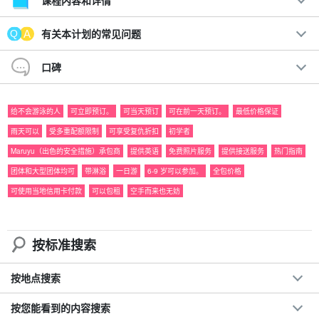
课程内容和详情
奥米亚河是一条溪流（淋浴攀爬）和瀑布游玩路线！
有关本计划的常见问题
从溪流和大自然创造的滑道滑下时，孩子们和成年人都能享受到有
口碑
趣的地形。
给不会游泳的人
可立即预订。
可当天预订
可在前一天预订。
最低价格保证
建议。
雨天可以
受多重配额限制
可享受复仇折扣
初学者
◆
包含免费照片数据
Maruyu（出色的安全措施）承包商
提供英语
免费照片服务
提供接送服务
热门指南
包括免费租用的旅游装备
团体和大型团体均可
带淋浴
一日游
6-9 岁可以参加。
全包价格
旅行团参与者福利页面介绍。
可使用当地信用卡付款
可以包租
空手而来也无妨
参与日期。
前一天 18:00 前不收取取消费用
按标准搜索
按地点搜索
按您能看到的内容搜索