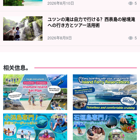
2026年8月10日
5
如果您不喜欢高处，也不用担心。也可以选择低处！
ユツンの滝は自力で行ける？西表島の秘境滝
への行き方とツアー活用術
许多参加活动的顾客都是初学者。
安全设备和向导将随时为您提供
2026年8月9日
5
支持。
相关信息。