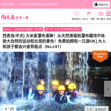
西表岛旅游"，一个专门介绍西表岛的活动预订网站。
简体中文
联系我们
SALE・特集
预订确认
菜单
Maruyu（出色的安全措施）承包商
前一天 18:00 前可免费取消预订
西表岛/半天] 大米家瀑布溪降！从天然滑道和瀑布嬉戏中体
验大自然的运动和壮观的景色！免费拍照和一日游OK] 大人
和孩子都会兴奋到极点（No.t-91）
4
/
20
1 人：
8,900
刃