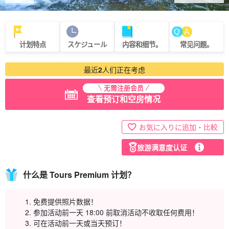
计划特点
スケジュール
内容和细节。
常见问题。
最近
2
人们正在考虑
无需注册会员
查看预订和空房情况
お気に入りに追加・比較
旅游满意度认证
什么是 Tours Premium 计划？
免费提供照片数据！
参加活动前一天 18:00 前取消活动不收取任何费用！
可在活动前一天或当天预订！