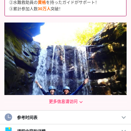
②水難救助員の
資格
を持ったガイドがサポート！
③累計参加人数
30万人
突破！
更多信息请访问
参考时间表
超级有趣 ☆ 为儿童和成人带来最大的刺激！
在西表岛引以为豪的峡谷中开展溪降之旅。