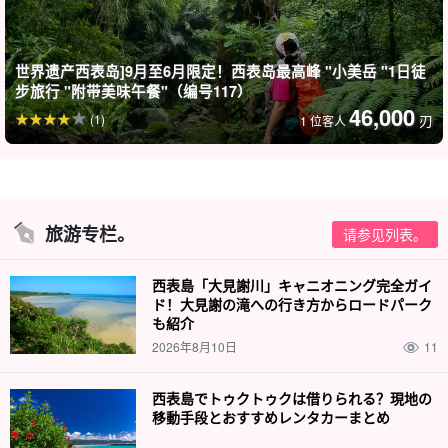
世界遗产西表岛]9月至6月限定！西表岛最高峰 "小美岳 "1日徒
步旅行 "附带美味午餐"（编号117）
抵达期待已久的奥米贾瀑布！
46,000
(1)
刃
1 位客人
安全措施包括穿戴救生衣和头盔！即使你不擅长游泳，救生衣也能
让你在水流中保持漂浮！
旅游专栏。
请参见列表。
西表島「大見謝川」キャニオニング完全ガイ
ド！大見謝の滝への行き方からロードパーク
も紹介
2026年8月10日
11
西表島でトゥクトゥクは借りられる？現地の
移動手段とおすすめレンタカーまとめ