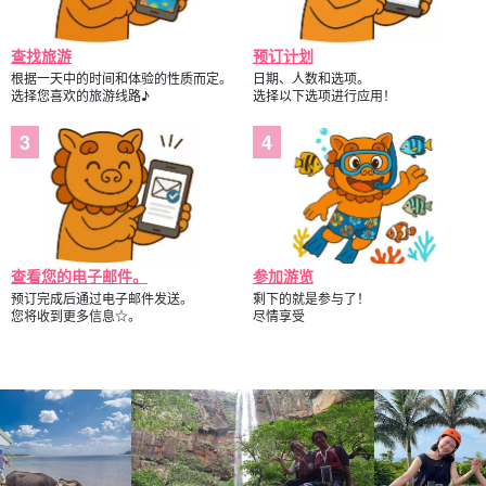
查找旅游
预订计划
导游提供良好的支持。
根据一天中的时间和体验的性质而定。
日期、人数和选项。
选择您喜欢的旅游线路♪
选择以下选项进行应用！
所有导游都是合格的水上救生员。他们会慢条斯理地为您讲解，因
此欢迎各年龄段的儿童和不擅长游泳的儿童参加！
查看您的电子邮件。
参加游览
预订完成后通过电子邮件发送。
剩下的就是参与了！
您将收到更多信息☆。
尽情享受