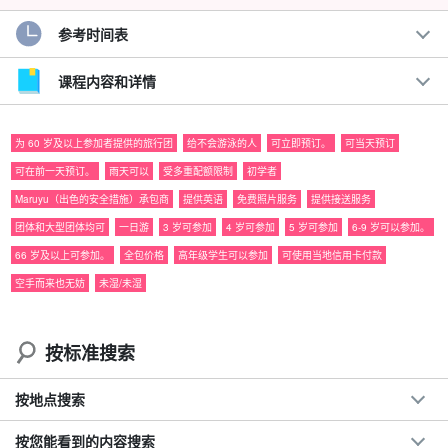
在西表岛独特的风景名胜游览时，何不拍下难忘的瞬间呢？
参考时间表
课程内容和详情
建议。
◆Maruyu （出色的安全措施）承包商。
为 60 岁及以上参加者提供的旅行团
给不会游泳的人
可立即预订。
可当天预订
◆
目前的照片数据
总参与人数超过 300,000 人！
可在前一天预订。
雨天可以
受多重配额限制
初学者
可拍摄上镜照片。
Maruyu（出色的安全措施）承包商
提供英语
免费照片服务
提供接送服务
当地导游带您游览最壮观的景点。
团体和大型团体均可
一日游
3 岁可参加
4 岁可参加
5 岁可参加
6-9 岁可以参加。
旅行团参与者福利页面介绍。
66 岁及以上可参加。
全包价格
高年级学生可以参加
可使用当地信用卡付款
上原地区。
提供免费班车服务
空手而来也无妨
未湿/未湿
按标准搜索
按地点搜索
按您能看到的内容搜索