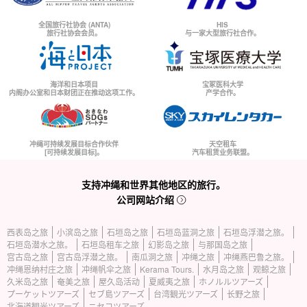
全国旅行社协会 (ANTA)
HIS
旅行社协会会员。
与一家大型旅行社合作。
海洋和日本项目
宝冢医科大学
内阁办公室和日本财团正在推动这项工作。
产学合作。
冲绳可持续发展目标合作伙伴
天空租车
[可持续发展目标]。
汽车租赁业务联盟。
支持冲绳和世界其他地区的旅行。
公司网站介绍
西表岛之旅
小滨岛之旅
石垣岛之旅
石垣岛蓝洞之旅
石垣岛浮潜之旅。
石垣岛潜水之旅。
石垣岛租车之旅
幻影岛之旅
与那国岛之旅
宫古岛之旅
宫古岛浮潜之旅。
南瓜洞之旅
冲绳之旅
冲绳燕巴鲁之旅。
冲绳恩纳村庄之旅
冲绳帆伞之旅
Kerama Tours.
水月岛之旅
观鲸之旅
久米岛之旅
奄美之旅
屋久岛活动
夏威夷之旅
ホノルルツアーズ
プーケットツアーズ
セブ島ツアーズ
台湾観光ツアーズ
长野之旅
北海道観光ツアーズ
ニセコツアーズ