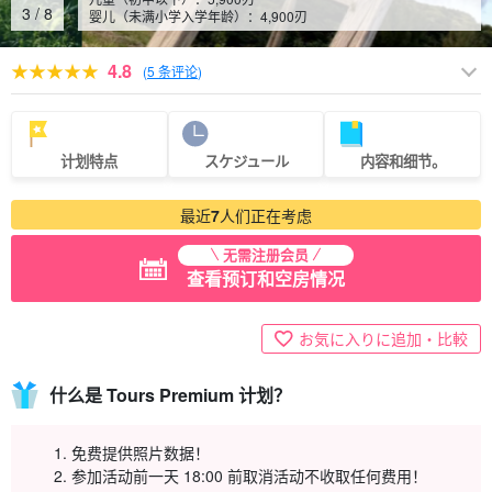
4
/
8
婴儿（未满小学入学年龄）：
4,900
刃
4.8
(
5 条评论
)
计划特点
スケジュール
内容和细节。
最近
7
人们正在考虑
无需注册会员
查看预订和空房情况
お気に入りに追加・比較
什么是 Tours Premium 计划？
免费提供照片数据！
参加活动前一天 18:00 前取消活动不收取任何费用！