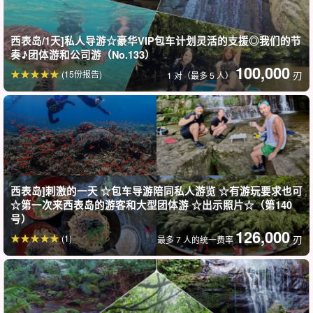
这里还有许多隐蔽的景点和地洞！
社交网络照片景点指南
西表岛/1天]私人导游☆豪华VIP包车计划灵活的支援◎我们的节
旅行团将带您前往西表岛独有的隐秘景点，以及当地导游熟知的隐
奏♪团体游和公司游（No.133）
100,000
秘景点！
(15份报告)
刃
1 对（最多 5 人）
一般的な観光地だけでなく、SNS映えする絶景や、訪れる人が少
ない秘境のような場所も巡ります♪
您一定会拍下许多难忘的照片！
西表岛]刺激的一天 ☆包车导游陪同私人游览 ☆有游玩要求也可
☆第一次来西表岛的游客和大型团体游 ☆出示照片☆（第140
号）
126,000
(1)
刃
最多 7 人的统一费率