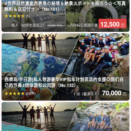
♪世界自然遺産西表島の秘境＆絶景スポットを巡ろう☆＜写真
白滨港
無料＆送迎付き＞（No.151）
南风三田海滩
(5)
*观测点可能会根据天气变化而改变。
12,500
刃
成人（初中生及以上）
→方向标记或指示器
13,500 日元。
西表岛/半日游]私人导游豪华VIP包车计划灵活的支援◎我们自
己的节奏♪团体游和公司游（No.132）
70,000
(18件)
刃
1 对（最多 5 人）