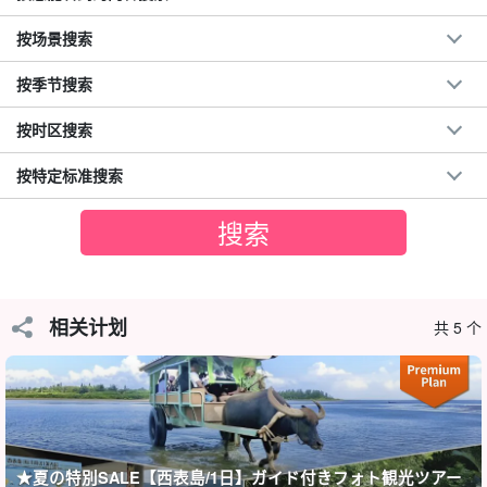
按场景搜索
按季节搜索
按时区搜索
按特定标准搜索
移动中充满乐趣
当地导游将带您领略西表岛的魅力。
游览时间也是一段愉快的旅行时间！熟悉当地情况的导游会以通俗
相关计划
易懂、生动有趣的方式向您介绍西表岛的自然、历史和文化♪。
共 5 个
西表岛的魅力一定会进一步加深。您在旅途中不会感到无聊，一定
会度过一段充实的时光！
参观景点
★夏の特別SALE【西表島/1日】ガイド付きフォト観光ツアー