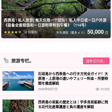
西表岛 / 私人旅游] 每天仅限一个团队！私人半日或一日户外游
《装备全套租借和一日游附带特别午餐》（114号）
50,000
（2 份报告）
刃
半天课程（最多 4 人）
那
免费赠送照片数据。
我们做的把一些特别的记忆带回家
旅游专栏。
请参见列表。
石垣島から西表島への行き方完全ガイド！大
原港・上原港の違いやフェリー料金・所要時
間を徹底解説
2026年8月7日
31333
西表島の炭鉱の歴史とは｜宇多良炭鉱跡に残
る近代化産業遺産と負の遺産を解説