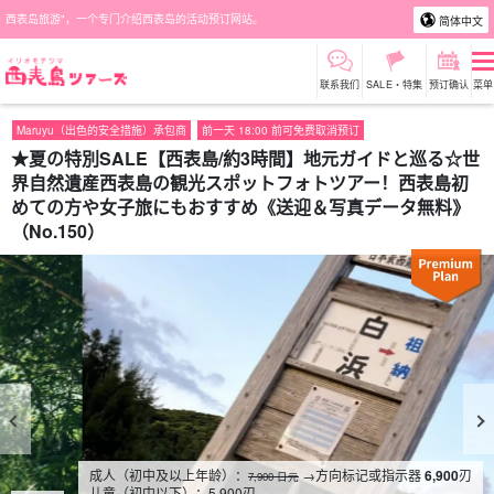
西表岛旅游"，一个专门介绍西表岛的活动预订网站。
简体中文
联系我们
SALE・特集
预订确认
菜单
Maruyu（出色的安全措施）承包商
前一天 18:00 前可免费取消预订
★夏の特別SALE【西表島/約3時間】地元ガイドと巡る☆世
界自然遺産西表島の観光スポットフォトツアー！西表島初
めての方や女子旅にもおすすめ《送迎＆写真データ無料》
（No.150）
成人（初中及以上年龄）：
→方向标记或指示器
6,900
刃
7,900 日元
儿童（初中以下）：
5,900
刃