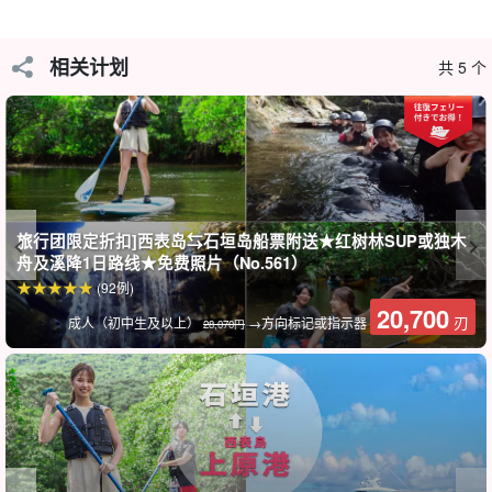
相关计划
共 5 个
旅行团限定折扣]西表岛⇆石垣岛船票附送★红树林SUP或独木
舟及溪降1日路线★免费照片（No.561）
(92例)
20,700
刃
成人（初中生及以上）
→方向标记或指示器
它可用于各种场合，从小型团体到团体旅游。
28,070円
为...
◆ 那些希望私下留下重要回忆的人。
◆ 那些想独自嬉戏的人。
参加毕业旅行和家庭旅行等大型团体前往西表岛的游客。