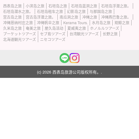
西表岛之旅
小滨岛之旅
石垣岛之旅
石垣岛蓝洞之旅
石垣岛浮潜之旅。
石垣岛潜水之旅。
石垣岛租车之旅
幻影岛之旅
与那国岛之旅
宫古岛之旅
宫古岛浮潜之旅。
南瓜洞之旅
冲绳之旅
冲绳燕巴鲁之旅。
冲绳恩纳村庄之旅
冲绳帆伞之旅
Kerama Tours.
水月岛之旅
观鲸之旅
久米岛之旅
奄美之旅
屋久岛活动
夏威夷之旅
ホノルルツアーズ
プーケットツアーズ
セブ島ツアーズ
台湾観光ツアーズ
长野之旅
北海道観光ツアーズ
ニセコツアーズ
(c) 2026 西表岛旅游公司版权所有。.