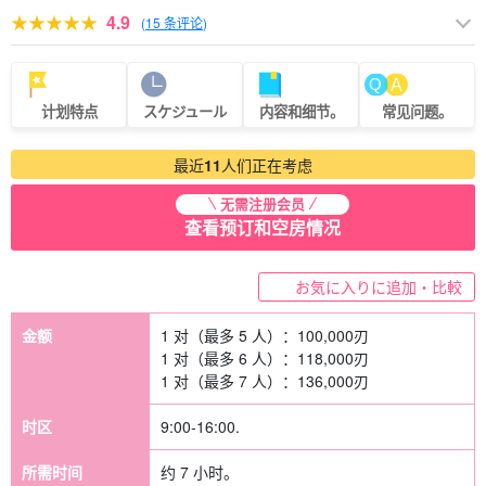
4.9
(
15 条评论
)
计划特点
スケジュール
内容和细节。
常见问题。
最近
11
人们正在考虑
无需注册会员
查看预订和空房情况
お気に入りに追加・比較
金额
1 对（最多 5 人）：
100,000
刃
1 对（最多 6 人）：
118,000
刃
1 对（最多 7 人）：
136,000
刃
时区
9:00-16:00.
所需时间
约 7 小时。