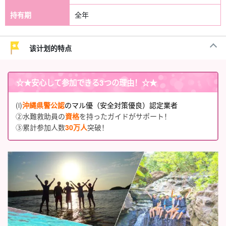
持有期
全年
该计划的特点
☆★
安心して参加できる3つの理由
！☆★
(i)
沖縄県警公認
のマル優（安全対策優良）認定業者
②水難救助員の
資格
を持ったガイドがサポート！
③累計参加人数
30万人
突破！