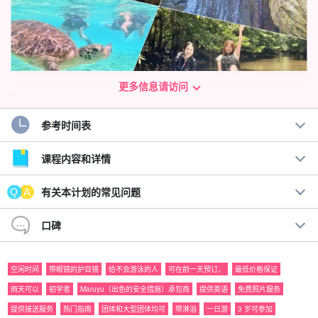
更多信息请访问
参考时间表
聘请导游，享受自由☆。
按照我们自己的节奏豪华私人游
课程内容和详情
何不聘请一名导游，尽情享受西表岛的风光？
有关本计划的常见问题
您可以事先商量好在西表岛想做的事情！在包船旅行中，您可以尽
口碑
情享受，而不必担心其他客人。
空闲时间
带眼镜的护目镜
给不会游泳的人
可在前一天预订。
最低价格保证
可体验的活动
雨天可以
初学者
Maruyu（出色的安全措施）承包商
提供英语
免费照片服务
○SUP
提供接送服务
热门指南
团体和大型团体均可
带淋浴
一日游
3 岁可参加