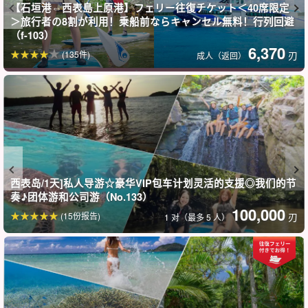
第一次来到西表岛而焦虑不安的人！希望有一名向导随时提供
【石垣港⇔西表島上原港】フェリー往復チケット＜40席限定
支持的游客。
＞旅行者の8割が利用！乗船前ならキャンセル無料！行列回避
（f-103）
6,370
(135件)
刃
成人（返回）
在旅行的特殊时刻和纪念活动中，您希望尽情享受，因为这是一个
重要的时刻，所以您希望通过 "私人包机"☆将其发挥到极致。
西表岛/1天]私人导游☆豪华VIP包车计划灵活的支援◎我们的节
奏♪团体游和公司游（No.133）
100,000
(15份报告)
刃
1 对（最多 5 人）