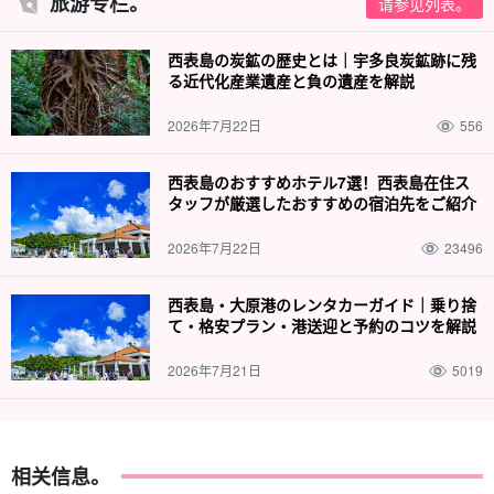
旅游专栏。
请参见列表。
导游都是
水上救生员资格。
我们有我们会缓慢而仔细地为您讲解，
西表島の炭鉱の歴史とは｜宇多良炭鉱跡に残
因此欢迎小孩子和游泳水平较差的人加入我们！
る近代化産業遺産と負の遺産を解説
2026年7月22日
556
西表島のおすすめホテル7選！西表島在住ス
タッフが厳選したおすすめの宿泊先をご紹介
2026年7月22日
23496
西表島・大原港のレンタカーガイド｜乗り捨
て・格安プラン・港送迎と予約のコツを解説
2026年7月21日
5019
相关信息。
您还可以参加从石垣岛☆出发的一日游。