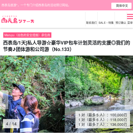
西表岛旅游"，一个专门介绍西表岛的活动预订网站。
简体中文
联系我们
SALE・特集
预订确认
菜单
Maruyu（出色的安全措施）承包商
西表岛/1天]私人导游☆豪华VIP包车计划灵活的支援◎我们的
节奏♪团体游和公司游（No.133）
1 对（最多 5 人）：
100,000
刃
1 对（最多 6 人）：
118,000
刃
5
/
14
1 对（最多 7 人）：
136,000
刃