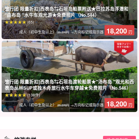
旅行团 限量折扣]西表岛⇆石垣岛船票附送★巴拉苏岛浮潜和
免费照片数据礼物
"由布岛 "水牛车观光游★免费照片（No.544）
(65)
在游览过程中，导游会用特制的防水相机为您拍照，并免费为您提
18,200
刃
成人（初中生及以上）
→方向标记或指示器
20,370円
供数据。
旅行团 限量折扣]西表岛⇆石垣岛渡轮船票★"汤布岛 "观光和西
表岛丛林SUP或独木舟旅行水牛车穿越★免费照片（No.546）
(138件)
18,200
刃
成人（初中生及以上）
→方向标记或指示器
20,370円
导游提供良好的支持。