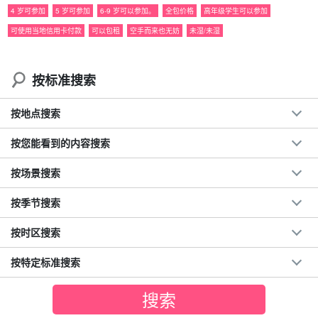
○ 划独木舟
4 岁可参加
5 岁可参加
6-9 岁可以参加。
全包价格
高年级学生可以参加
浮潜。
可使用当地信用卡付款
可以包租
空手而来也无妨
未湿/未湿
(海滩入口）。
XX 探索石灰岩洞穴
溪降。
按标准搜索
XX 徒步旅行。
由布岛旅游。
日落之旅
按地点搜索
夜间游览。
* 该领域由导游而非该领域包办。
按您能看到的内容搜索
按场景搜索
⬇︎ 这里提供半天包机计划： ⬇︎
按季节搜索
西表岛/半日游]私人导游豪华VIP包车计划灵活的支援◎
我们自己的节奏♪团体游和公司游（No.132）
按时区搜索
开始时间：9:00-11:30 / 13:30-16:00
所要时间：约 3 小时。
按特定标准搜索
70,000 日元。