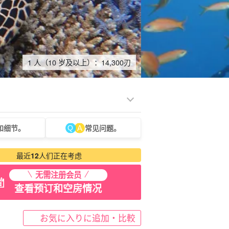
1 人（10 岁及以上）：
14,300
刃
和细节。
常见问题。
租车
观光旅游
最近
12
人们正在考虑
无需注册会员
查看预订和空房情况
お気に入りに追加・比較