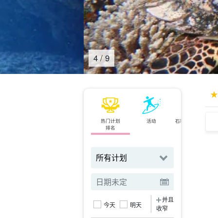
4
/
9
热门计划
活动
石垣岛⇄西表岛
排名
小轮
并且
今天
明天
收窄