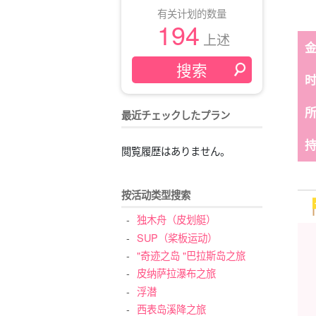
有关计划的数量
194
上述
最近チェックしたプラン
閲覧履歴はありません。
按活动类型搜索
独木舟（皮划艇）
SUP（桨板运动）
"奇迹之岛 "巴拉斯岛之旅
皮纳萨拉瀑布之旅
浮潜
西表岛溪降之旅