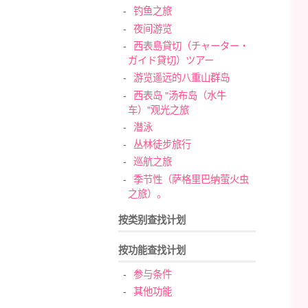
钓鱼之旅
夜间游览
西表島貸切（チャーター・
ガイド貸切）ツアー
游览遥远的八重山群岛
西表岛 "汤布岛（水牛
车）"观光之旅
潜泳
丛林徒步旅行
巡航之旅
季节性（萨格里巴纳萤火虫
之旅）。
按类别查找计划
按功能查找计划
参与条件
其他功能