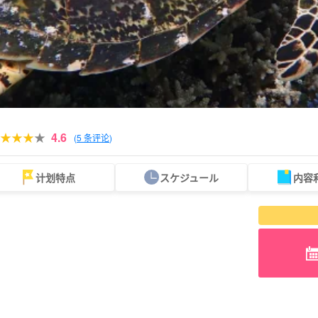
4.6
(
5 条评论
)
计划特点
スケジュール
内容
可当天预订
超值折扣
保险费
西表岛 "瀑布"。
巴拉斯岛之旅
规划
设计图
选定计划
观光