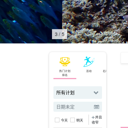
4
/
5
热门计划
活动
石垣岛⇄西表岛
排名
小轮
并且
今天
明天
收窄