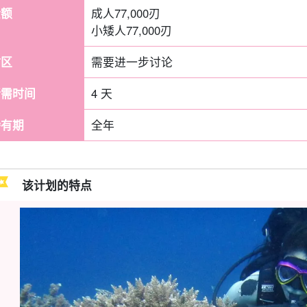
金额
成人
77,000
刃
小矮人
77,000
刃
时区
需要进一步讨论
所需时间
4 天
持有期
全年
该计划的特点