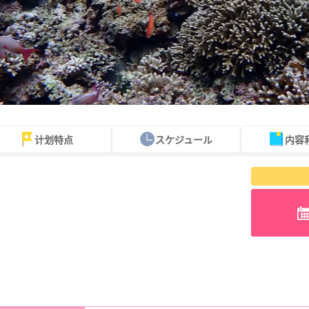
计划特点
スケジュール
内容
可当天预订
超值折扣
保险费
西表岛 "瀑布"。
巴拉斯岛之旅
规划
设计图
选定计划
观光