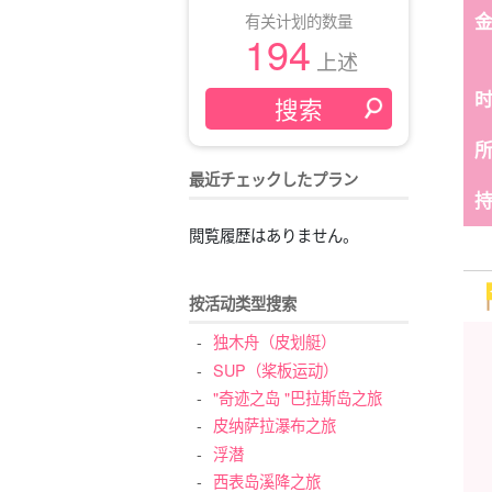
有关计划的数量
194
上述
最近チェックしたプラン
閲覧履歴はありません。
按活动类型搜索
独木舟（皮划艇）
SUP（桨板运动）
"奇迹之岛 "巴拉斯岛之旅
皮纳萨拉瀑布之旅
浮潜
西表岛溪降之旅