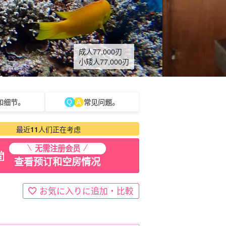
成人
77,000
刃
小矮人
77,000
刃
和细节。
常见问题。
租车
观光旅游
最近
11
人们正在考虑
无需注册会员
查看预订和空房情况
お気に入りに追加・比較