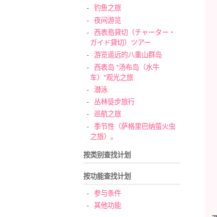
钓鱼之旅
夜间游览
西表島貸切（チャーター・
ガイド貸切）ツアー
游览遥远的八重山群岛
西表岛 "汤布岛（水牛
车）"观光之旅
潜泳
丛林徒步旅行
巡航之旅
季节性（萨格里巴纳萤火虫
之旅）。
按类别查找计划
按功能查找计划
参与条件
其他功能