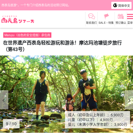
西表岛旅游"，一个专门介绍西表岛的活动预订网站。
简体中文
联系我们
SALE・特集
预订确认
菜单
Maruyu（出色的安全措施）承包商
在世界遗产西表岛轻松游玩和游泳！摩达玛池塘徒步旅行
（第43号）
成人（初中及以上年龄）：
5,900
刃
儿童（初中以下）：
4,900
刃
10
/
10
婴儿（未满小学入学年龄）：
3,900
刃