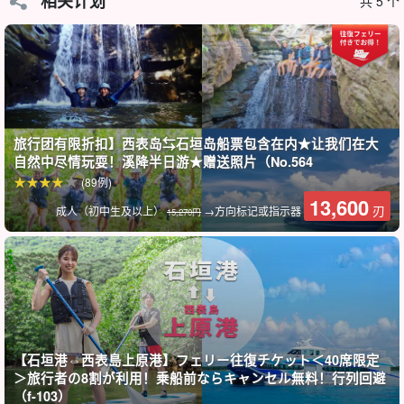
相关计划
共 5 个
莫达玛池塘
前往莫达玛池塘的周边地区被亚热带丛林环绕。
再往前走一点，有一条山溪和一个池塘，可以看到鱼儿在清澈的溪
水中游来游去。附近还有一个秋千，可供儿童和老人玩耍。
旅行团有限折扣】西表岛⇆石垣岛船票包含在内★让我们在大
自然中尽情玩耍！溪降半日游★赠送照片（No.564
(89例)
13,600
刃
成人（初中生及以上）
→方向标记或指示器
15,270円
【石垣港⇔西表島上原港】フェリー往復チケット＜40席限定
＞旅行者の8割が利用！乗船前ならキャンセル無料！行列回避
（f-103）