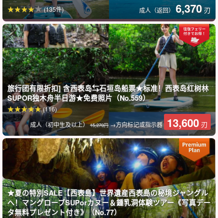
6,370
(135件)
刃
成人（返回）
西表岛独特的动植物群等着您！
途中，您可以看到清澈的溪流，在水边和丛林中嬉戏。
莫达玛池塘水浅，最大深度为 150 厘米，一家人可以穿着救生衣在
池塘里游泳，还可以用渔网捕捉鱼和河虾（免费出租）。
旅行团有限折扣] 含西表岛⇆石垣岛船票★标准！西表岛红树林
SUPOR独木舟半日游★免费照片（No.559）
(116)
13,600
刃
成人（初中生及以上）
→方向标记或指示器
15,270円
★夏の特別SALE【西表島】世界遺産西表島の秘境ジャングル
へ！マングローブSUPorカヌー＆鍾乳洞体験ツアー《写真デー
タ無料プレゼント付き》（No.77）