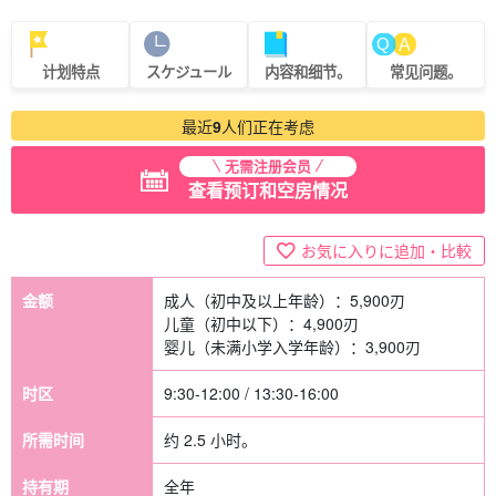
计划特点
スケジュール
内容和细节。
常见问题。
最近
9
人们正在考虑
无需注册会员
查看预订和空房情况
お気に入りに追加・比較
金额
成人（初中及以上年龄）：
5,900
刃
儿童（初中以下）：
4,900
刃
婴儿（未满小学入学年龄）：
3,900
刃
时区
9:30-12:00 / 13:30-16:00
所需时间
约 2.5 小时。
持有期
全年