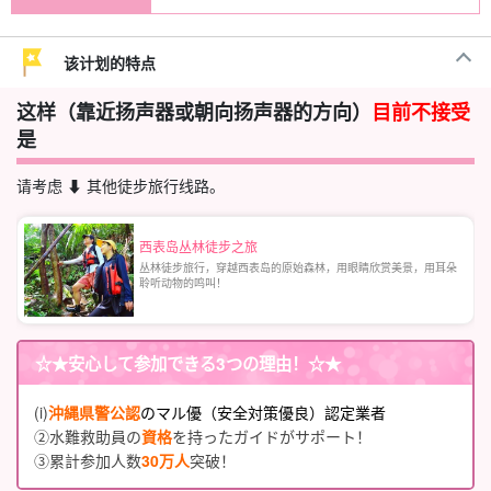
该计划的特点
这样（靠近扬声器或朝向扬声器的方向）
目前不接受
是
请考虑 ⬇︎ 其他徒步旅行线路。
西表岛丛林徒步之旅
丛林徒步旅行，穿越西表岛的原始森林，用眼睛欣赏美景，用耳朵
聆听动物的鸣叫！
☆★
安心して参加できる3つの理由
！☆★
(i)
沖縄県警公認
のマル優（安全対策優良）認定業者
②水難救助員の
資格
を持ったガイドがサポート！
③累計参加人数
30万人
突破！