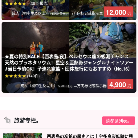
（38 份报告）
12,000
刃
成人（初中生及以上）
→方向标记或指示器
14,000 日元。
导游提供良好的支持。
所有导游都是合格的水上救生员。他们会慢条斯理地为您讲解，因
此欢迎各年龄段的儿童和不擅长游泳的儿童参加！
免费照片数据礼物
★夏の特別SALE【西表島/夜】ペルセウス座の観測チャンス！
天然のプラネタリウム！星空＆亜熱帯ジャングルナイトツアー
♪当日予約OK！子連れ家族・団体旅行にもおすすめ（No.16）
在游览过程中，导游将免费为您拍照并提供数据。
(149件)
4,900
刃
成人（初中生及以上）
→方向标记或指示器
5,900 日元
旅游专栏。
请参见列表。
西表島の炭鉱の歴史とは｜宇多良炭鉱跡に残