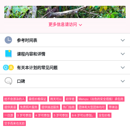
更多信息请访问
参考时间表
课程内容和详情
有关本计划的常见问题
口碑
给不会游泳的人
最低价格保证
雨天可以
初学者
Maruyu（出色的安全措施）承包商
从三岁开始就可以轻松体验！
提供英语
免费照片服务
提供接送服务
热门指南
团体和大型团体均可
带淋浴
到世界遗产西表岛徒步旅行！
一日游
3 岁可参加
4 岁可参加
5 岁可参加
6-9 岁可以参加。
全包价格
空手而来也无妨
短途徒步旅行适合各种水平的徒步旅行者，从幼儿到老人，甚至是