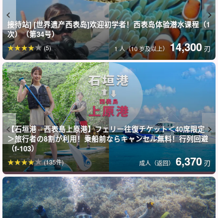
接待站] [世界遗产西表岛]欢迎初学者！西表岛体验潜水课程（1
次）（第34号）
14,300
(5)
刃
1 人（10 岁及以上）
【石垣港⇔西表島上原港】フェリー往復チケット＜40席限定
＞旅行者の8割が利用！乗船前ならキャンセル無料！行列回避
（f-103）
6,370
(135件)
刃
成人（返回）