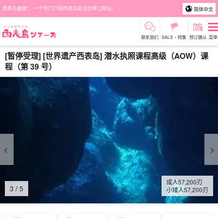
西表岛旅游"，一个专门介绍西表岛的活动预订网站。
简体中文
联系我们
SALE・特集
预订确认
菜单
[暂停受理] [世界遗产西表岛] 潜水执照课程高级（AOW）课
程（第 39 号）
成人
57,200
刃
4
/
5
小矮人
57,200
刃