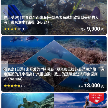
停止受理] [世界遗产西表岛]一到西表岛就能欣赏到美丽的大
海！趣味潜水1课程（No.24）
9,900
(1)
刃
成人
这里有一间干净整洁的潜水执照学习室，晚上还有一个潜水员专用
酒吧，因此，如果你喜欢喝酒，可以在潜水后喝上一杯，与潜水员
们一起畅谈大海！
西表岛1日游] 未开发的 "鸠间岛 "观光和巴拉苏岛浮潜之旅 与海
龟邂逅的几率很高！八重山数一数二的透明度让人印象深刻
♪（No.134）
13,000
(79)
刃
成人