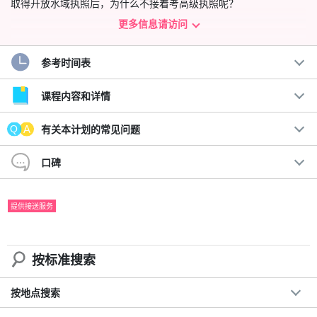
取得开放水域执照后，为什么不接着考高级执照呢？
更多信息请访问
在开放水域课程中，您只能潜到 18 米深，但有了高级潜水执照，您
就可以潜到无限深的水域。此外，您现在还可以进行夜间潜水！
参考时间表
课程内容和详情
有关本计划的常见问题
口碑
提供接送服务
按标准搜索
水深超过 20 米，您就可以到达海底，看到许多深海鱼类，不过身体
按地点搜索
承受的压力会有所不同。