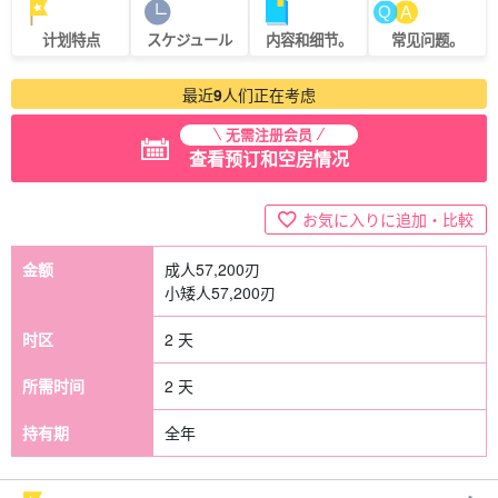
计划特点
スケジュール
内容和细节。
常见问题。
最近
9
人们正在考虑
无需注册会员
查看预订和空房情况
お気に入りに追加・比較
金额
成人
57,200
刃
小矮人
57,200
刃
时区
2 天
所需时间
2 天
持有期
全年