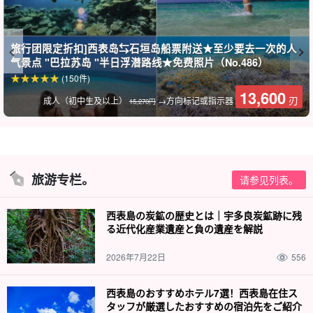
旅行团限定折扣]西表岛⇆石垣岛船票附送★至少要去一次的人
气景点 "巴拉苏岛 "半日浮潜路线★免费照片（No.486）
(150件)
13,600
刃
成人（初中生及以上）
→方向标记或指示器
15,270円
旅游专栏。
请参见列表。
西表島の炭鉱の歴史とは｜宇多良炭鉱跡に残
る近代化産業遺産と負の遺産を解説
2026年7月22日
556
西表島のおすすめホテル7選！西表島在住ス
タッフが厳選したおすすめの宿泊先をご紹介