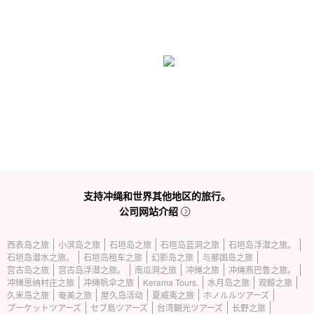
支持冲绳和世界其他地区的旅行。
公司网站介绍
西表岛之旅
小滨岛之旅
石垣岛之旅
石垣岛蓝洞之旅
石垣岛浮潜之旅。
石垣岛潜水之旅。
石垣岛租车之旅
幻影岛之旅
与那国岛之旅
宫古岛之旅
宫古岛浮潜之旅。
南瓜洞之旅
冲绳之旅
冲绳燕巴鲁之旅。
冲绳恩纳村庄之旅
冲绳帆伞之旅
Kerama Tours.
水月岛之旅
观鲸之旅
久米岛之旅
奄美之旅
屋久岛活动
夏威夷之旅
ホノルルツアーズ
プーケットツアーズ
セブ島ツアーズ
台湾観光ツアーズ
长野之旅