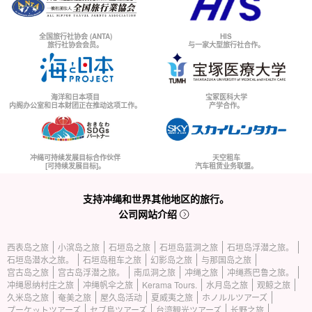
全国旅行社协会 (ANTA)
HIS
旅行社协会会员。
与一家大型旅行社合作。
海洋和日本项目
宝冢医科大学
内阁办公室和日本财团正在推动这项工作。
产学合作。
冲绳可持续发展目标合作伙伴
天空租车
[可持续发展目标]。
汽车租赁业务联盟。
支持冲绳和世界其他地区的旅行。
公司网站介绍
西表岛之旅
小滨岛之旅
石垣岛之旅
石垣岛蓝洞之旅
石垣岛浮潜之旅。
石垣岛潜水之旅。
石垣岛租车之旅
幻影岛之旅
与那国岛之旅
宫古岛之旅
宫古岛浮潜之旅。
南瓜洞之旅
冲绳之旅
冲绳燕巴鲁之旅。
冲绳恩纳村庄之旅
冲绳帆伞之旅
Kerama Tours.
水月岛之旅
观鲸之旅
久米岛之旅
奄美之旅
屋久岛活动
夏威夷之旅
ホノルルツアーズ
プーケットツアーズ
セブ島ツアーズ
台湾観光ツアーズ
长野之旅