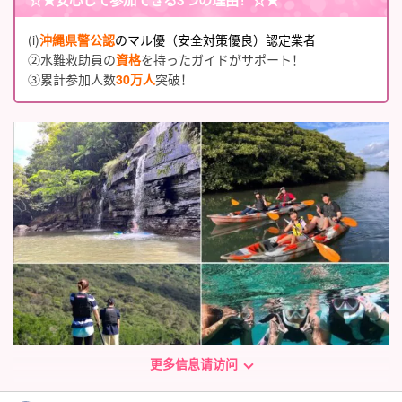
(i)
沖縄県警公認
のマル優（安全対策優良）認定業者
②水難救助員の
資格
を持ったガイドがサポート！
③累計参加人数
30万人
突破！
更多信息请访问