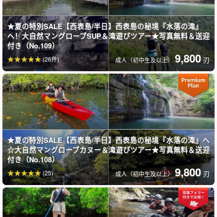
浜港乘船或独木舟前往、
虽然面积不大，但其隐蔽性却非常突出。
在瀑布后面划独木舟或向瀑布冲去，乐趣无穷！
★夏の特別SALE【西表島/半日】西表島の秘境『水落の滝』
へ！大自然マングローブSUP＆滝遊びツアー★写真無料＆送迎
付き（No.109）
9,800
(26件)
刃
成人（初中生及以上）
★夏の特別SALE【西表島/半日】西表島の秘境『水落の滝』へ
☆大自然マングローブカヌー＆滝遊びツアー★写真無料＆送迎
付き（No.108）
9,800
(25)
刃
成人（初中生及以上）
儿童和初学者均可安全参与☆。