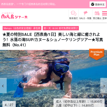
西表岛旅游"，一个专门介绍西表岛的活动预订网站。
简体中文
联系我们
SALE・特集
预订确认
菜单
Maruyu（出色的安全措施）承包商
前一天 18:00 前可免费取消预订
★夏の特別SALE【西表島/1日】美しい海と緑に癒されよ
う！水落の滝SUP/カヌー＆シュノーケリングツアー★写真
無料（No.41）
成人（初中及以上年龄）：
15,800
刃
4
/
27
儿童（初中以下）：
14,800
刃