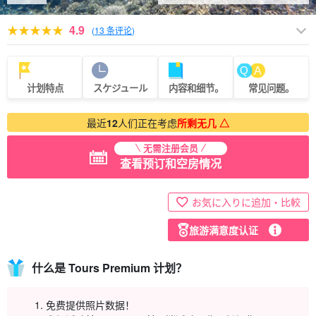
4.9
(
13 条评论
)
计划特点
スケジュール
内容和细节。
常见问题。
最近
12
人们正在考虑
所剩无几 △
无需注册会员
查看预订和空房情况
お気に入りに追加・比較
旅游满意度认证
什么是 Tours Premium 计划？
免费提供照片数据！