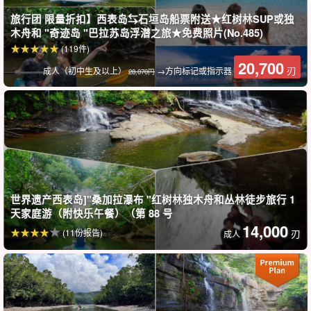
旅行团 限量折扣】西表岛⇆石垣岛船票附送★红树林SUP或独
木舟和 "奇迹岛 "巴拉苏岛浮潜之旅★免费照片(No.485)
(119件)
20,700
刃
成人（初中生及以上）
→方向标记或指示器
28,070円
世界遗产西表岛]"桑加拉瀑布 "红树林独木舟和丛林徒步旅行 1
天家庭游（附快乐午餐）（第 88 号
14,000
(11份报告)
刃
成人
前往西表岛尚未开发的地区☆。
在导游的带领下，游览 "瀑布 "这个千疮百孔的景点。
水之池瀑布位于船月（Funauki）地区，该地区尚未开发，只能从白