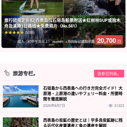
进入海滩浮潜
浮潜可以让您观察到色彩斑斓的珊瑚和漂亮的热带鱼！
旅行团限定折扣]西表岛⇆石垣岛船票附送★红树林SUP或独木
从海滩进入，初学者和儿童都可以安全地参与。
舟及溪降1日路线★免费照片（No.561）
(92例)
20,700
刃
成人（初中生及以上）
→方向标记或指示器
28,070円
旅游专栏。
请参见列表。
石垣島から西表島への行き方完全ガイド！大
原港・上原港の違いやフェリー料金・所要時
間を徹底解説
2026年8月7日
31323
西表島の炭鉱の歴史とは｜宇多良炭鉱跡に残
る近代化産業遺産と負の遺産を解説