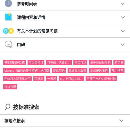
参考时间表
享受西表岛☆的海与河的奢华体验。
划独木舟/皮划艇和浮潜之旅，欣赏壮观美景！
课程内容和详情
此行程可让您在一天内同时欣赏世界自然遗产 "西表岛 "的大海和河
有关本计划的常见问题
流。
口碑
西表岛被超过 90% 的亚热带植被环绕，与岛上独特的生物邂逅本身
就是一种非凡的体验！
带眼镜的护目镜
可当天预订
可在前一天预订。
雨天可以
受多重配额限制
初学者
Maruyu（出色的安全措施）承包商
提供英语
免费照片服务
提供接送服务
热门指南
建议。
团体和大型团体均可
带淋浴
一日游
6-9 岁可以参加。
可使用当地信用卡付款
免费照片数据
可以包租
包括免费租用的旅游装备
旅行团参与者福利页面介绍。
参与日期。
前一天 18:00 前不收取取消费用
按标准搜索
按地点搜索