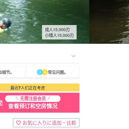
成人
15,000
刃
小矮人
15,000
刃
和细节。
常见问题。
租车
观光旅游
最近
7
人们正在考虑
无需注册会员
查看预订和空房情况
お気に入りに追加・比較