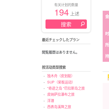
有关计划的数量
194
上述
最近チェックしたプラン
閲覧履歴はありません。
按活动类型搜索
独木舟（皮划艇）
SUP（桨板运动）
"奇迹之岛 "巴拉斯岛之旅
皮纳萨拉瀑布之旅
浮潜
西表岛溪降之旅