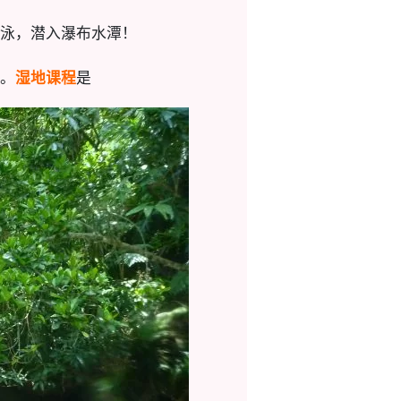
泳，潜入瀑布水潭！
。
湿地课程
是