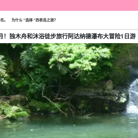
排名。
为什么 "选择 "西表岛之旅？
0 月！独木舟和沐浴徒步旅行阿达纳德瀑布大冒险1日游（