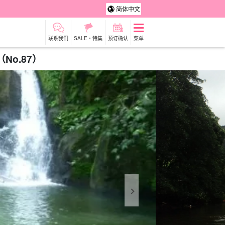
简体中文
联系我们
SALE・特集
预订确认
菜单
No.87）