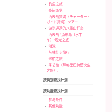
钓鱼之旅
夜间游览
西表島貸切（チャーター・
ガイド貸切）ツアー
游览遥远的八重山群岛
西表岛 "汤布岛（水牛
车）"观光之旅
潜泳
丛林徒步旅行
巡航之旅
季节性（萨格里巴纳萤火虫
之旅）。
按类别查找计划
按功能查找计划
参与条件
其他功能