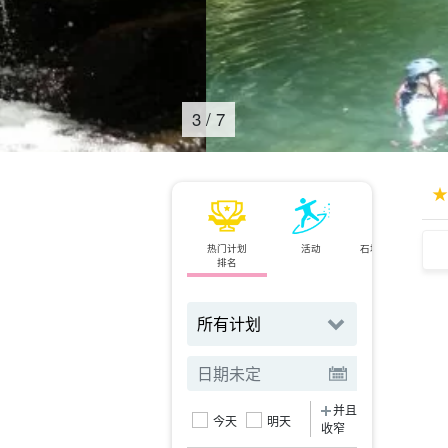
4
/
7
热门计划
活动
石垣岛⇄西表岛
排名
小轮
并且
今天
明天
收窄