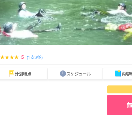
5
(
1 次评论
)
计划特点
スケジュール
内容
可当天预订
超值折扣
保险费
西表岛 "瀑布"。
巴拉斯岛之旅
规划
设计图
选定计划
观光