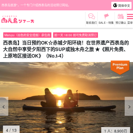
西表岛旅游"，一个专门介绍西表岛的活动预订网站。
简体中文
联系我们
SALE・特集
预订确认
菜单
Maruyu（出色的安全措施）承包商
前一天 18:00 前可免费取消预订
西表岛】当日预约OK☆赤城夕阳环绕！在世界遗产西表岛的
大自然中享受夕阳西下的SUP或独木舟之旅 ★《照片免费、
上原地区接送OK》（No.t-4）
4
/
13
1 人：
8,900
刃