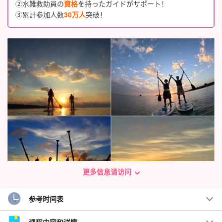
②水難救助員の
資格
を持ったガイドがサポート！
③累計参加人数
30万人
突破！
更多信息请访问
参考时间表
在一天精彩活动的最后，体验奢华！
可当天预订☆。
日落单板滑雪之旅