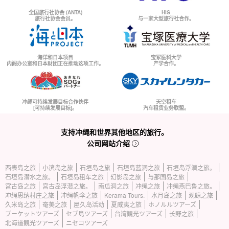
全国旅行社协会 (ANTA)
HIS
旅行社协会会员。
与一家大型旅行社合作。
海洋和日本项目
宝冢医科大学
内阁办公室和日本财团正在推动这项工作。
产学合作。
冲绳可持续发展目标合作伙伴
天空租车
[可持续发展目标]。
汽车租赁业务联盟。
支持冲绳和世界其他地区的旅行。
公司网站介绍
西表岛之旅
小滨岛之旅
石垣岛之旅
石垣岛蓝洞之旅
石垣岛浮潜之旅。
石垣岛潜水之旅。
石垣岛租车之旅
幻影岛之旅
与那国岛之旅
宫古岛之旅
宫古岛浮潜之旅。
南瓜洞之旅
冲绳之旅
冲绳燕巴鲁之旅。
冲绳恩纳村庄之旅
冲绳帆伞之旅
Kerama Tours.
水月岛之旅
观鲸之旅
久米岛之旅
奄美之旅
屋久岛活动
夏威夷之旅
ホノルルツアーズ
プーケットツアーズ
セブ島ツアーズ
台湾観光ツアーズ
长野之旅
北海道観光ツアーズ
ニセコツアーズ