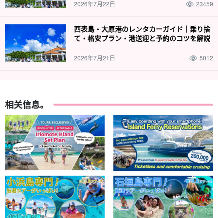
因此欢迎小孩子和游泳水平较差的人加入我们！
2026年7月22日
23459
日落 SUP 的照片在《HIS》和《Cancam》上发表。
西表島・大原港のレンタカーガイド｜乗り捨
て・格安プラン・港送迎と予約のコツを解説
2026年7月21日
5012
相关信息。