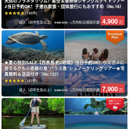
天然のプラネタリウム！星空＆亜熱帯ジャングルナイトツアー
野风光的一种流行而时尚的方式。
♪当日予約OK！子連れ家族・団体旅行にもおすすめ（No.16）
(149件)
初学者将得到向导的全力支持！
4,900
刃
成人（初中生及以上）
→方向标记或指示器
5,900 日元
★夏の特別SALE【西表島/約2時間】当日予約OK！ウミガメに
会えるかも☆奇跡の島”バラス島”シュノーケリングツアー★写
真無料＆送迎付き（No.122）
(181件)
7,900
刃
成人（初中生及以上）
→方向标记或指示器
8,900 日元
值得一提的是，如果您还想玩得更尽兴，还可以在抵达西表岛的当