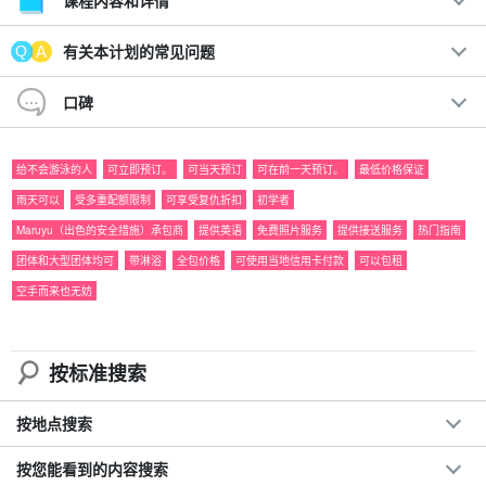
课程内容和详情
在当地导游推荐的日落地点，乘坐近年来风靡全球的新型热门活动--
有关本计划的常见问题
立式桨板（SUP）游船！
口碑
西表原野的日落一定会令人难忘。让我们一起迎接夕阳西下的动人
时刻吧！
给不会游泳的人
可立即预订。
可当天预订
可在前一天预订。
最低价格保证
雨天可以
受多重配额限制
可享受复仇折扣
初学者
建议。
Maruyu（出色的安全措施）承包商
提供英语
免费照片服务
提供接送服务
热门指南
免费照片数据
团体和大型团体均可
带淋浴
全包价格
可使用当地信用卡付款
可以包租
包括免费租用的旅游装备
空手而来也无妨
旅行团参与者福利页面介绍。
参与日期。
前一天 18:00 前不收取取消费用
按标准搜索
⬇︎日落独木舟之旅：⬇︎
按地点搜索
★夏の特別SALE【西表島】当日予約OK☆夕焼け空に
うっとり黄昏…世界遺産西表島の大自然でサンセット
按您能看到的内容搜索
カヌー★《写真無料＆上原地区送迎OK》（No.7）
开始时间17:30-19:00.