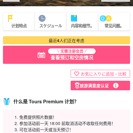
计划特点
スケジュール
内容和细节。
常见问题。
最近
4
人们正在考虑
无需注册会员
查看预订和空房情况
お気に入りに追加・比較
旅游满意度认证
什么是 Tours Premium 计划？
免费提供照片数据！
参加活动前一天 18:00 前取消活动不收取任何费用！
可在活动前一天或当天预订！