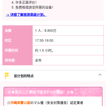
许多正面评价！
免费租借游览所需的设备！
→ 详细了解旅游高级计划。
金额
1 人：
8,900
刃
时区
17:30-19:00.
所需时间
约 1.5 小时。
持有期
全年
该计划的特点
☆★
安心して参加できる3つの理由
！☆★
(i)
沖縄県警公認
のマル優（安全対策優良）認定業者