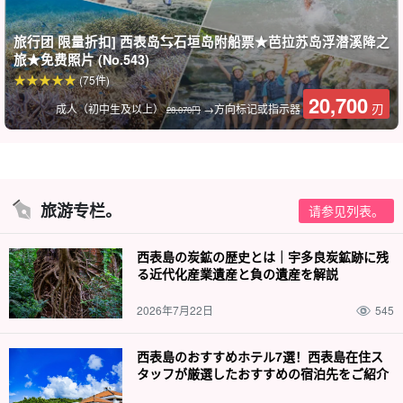
在游览过程中，导游将免费为您拍照并提供数据。
旅行团 限量折扣] 西表岛⇆石垣岛附船票★芭拉苏岛浮潜溪降之
旅★免费照片 (No.543)
(75件)
20,700
刃
成人（初中生及以上）
→方向标记或指示器
28,070円
旅游专栏。
请参见列表。
西表島の炭鉱の歴史とは｜宇多良炭鉱跡に残
る近代化産業遺産と負の遺産を解説
2026年7月22日
545
导游提供良好的支持。
西表島のおすすめホテル7選！西表島在住ス
タッフが厳選したおすすめの宿泊先をご紹介
导游都是
水上救生员资格。
我们有我们会缓慢而仔细地为您讲解，