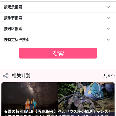
所要时间：约 1.5 小时。
→方向标记或指示器
7,900
刃
8,900 日元
按场景搜索
按季节搜索
按时区搜索
按特定标准搜索
相关计划
共 5 个
在西表岛体验广受欢迎的 SUP 体验！
★夏の特別SALE【西表島/夜】ペルセウス座の観測チャンス！
西表岛有 "日本最后一个未开发的岛屿 "之称，SUP 是享受西表岛原