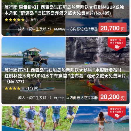
天或之后参加日落滑水之旅！
旅行团 限量折扣】西表岛⇆石垣岛船票附送★红树林SUP或独
木舟和 "奇迹岛 "巴拉苏岛浮潜之旅★免费照片(No.485)
住在西表岛的客人可以轻松享受日落活动，因为我们会在游览结束
(119件)
后接送您到酒店（仅限上原地区）。
20,700
刃
成人（初中生及以上）
→方向标记或指示器
28,070円
旅行团打折】西表岛⇆石垣岛船票附送★秘境 "水越野瀑布"！
红树林独木舟/SUP和水牛车穿越 "由布岛 "观光之旅★免费照片
（No.377）
(148件)
20,200
刃
成人（初中生及以上）
→方向标记或指示器
24,370円
免费照片数据礼物