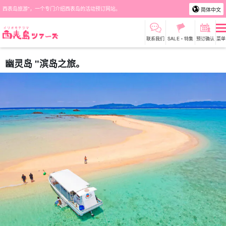
西表岛旅游"，一个专门介绍西表岛的活动预订网站。
简体中文
联系我们
SALE・特集
预订确认
菜单
幽灵岛 "滨岛之旅。