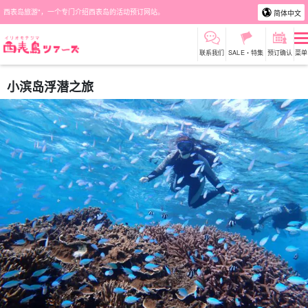
西表岛旅游"，一个专门介绍西表岛的活动预订网站。
简体中文
联系我们
SALE・特集
预订确认
菜单
小滨岛浮潜之旅