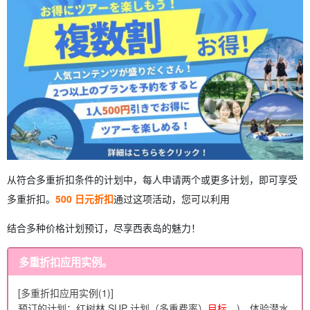
5.4.
峡谷漂流
5.5.
夜间游览
6.
关于多重分割的说明。
从符合多重折扣条件的计划中，每人申请两个或更多计划，即可享受
多重折扣。
500 日元折扣
通过这项活动，您可以利用
结合多种价格计划预订，尽享西表岛的魅力！
多重折扣应用实例。
[多重折扣应用实例(1)]
预订的计划：红树林 SUP 计划（多重费率）
目标。
)、体验潜水