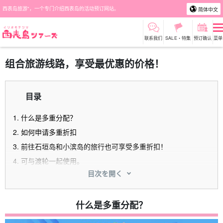
西表岛旅游"，一个专门介绍西表岛的活动预订网站。
简体中文
联系我们
SALE・特集
预订确认
菜单
组合旅游线路，享受最优惠的价格！
目录
1.
什么是多重分配？
2.
如何申请多重折扣
3.
前往石垣岛和小滨岛的旅行也可享受多重折扣！
4.
可与渡轮一起使用。
目次を開く
5.
某些计划可享受多重折扣
5.1.
单板滑雪/划独木舟
什么是多重分配？
5.2.
在由布岛上划独木舟/皮划艇和观光
5.3.
巴拉斯岛浮潜