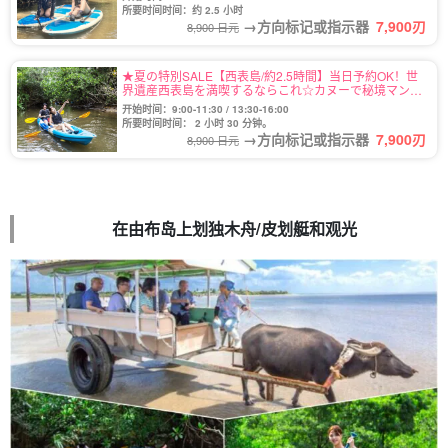
所要时间时间：约 2.5 小时
→方向标记或指示器
7,900
刃
8,900 日元
★夏の特別SALE【西表島/約2.5時間】当日予約OK！世
界遺産西表島を満喫するならこれ☆カヌーで秘境マング
ローブクルーズ★写真無料＆送迎付き（No.6）
开始时间：9:00-11:30 / 13:30-16:00
所要时间时间： 2 小时 30 分钟。
→方向标记或指示器
7,900
刃
8,900 日元
在由布岛上划独木舟/皮划艇和观光