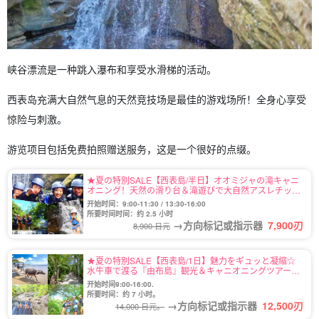
峡谷漂流是一种跳入瀑布和享受水滑梯的活动。
西表岛充满大自然气息的天然竞技场是最佳的游戏场所！全身心享受
惊险与刺激。
游览项目包括免费拍照赠送服务，这是一个很好的点缀。
★夏の特別SALE【西表島/半日】オオミジャの滝キャニ
オニング！天然の滑り台＆滝遊びで大自然アスレチック
体験＆絶景の展望台！《写真無料＆日帰りOK》大人も
开始时间：9:00-11:30 / 13:30-16:00
子供も興奮MAX（No.91）
所要时间时间：约 2.5 小时
→方向标记或指示器
7,900
刃
8,900 日元
★夏の特別SALE【西表島/1日】魅力をギュッと凝縮☆
水牛車で渡る『由布島』観光＆キャニオニングツアー★
写真無料（No.123）
开始时间9:00-16:00.
所要时间：约 7 小时。
→方向标记或指示器
12,500
刃
14,000 日元。