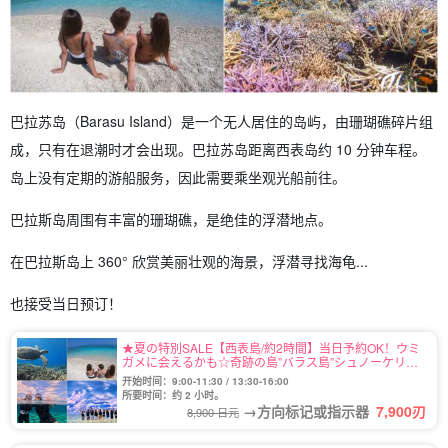
巴拉苏岛（Barasu Island）是一个无人居住的岛屿，由珊瑚礁碎片组
成，只有在退潮时才会出现。巴拉苏岛距离西表岛约 10 分钟车程。
岛上没有定期的游船服务，因此需要乘坐观光船前往。
巴拉斯岛周围有丰富的珊瑚礁，是绝佳的浮潜地点。
在巴拉斯岛上 360° 欣赏美丽壮观的海景，浮潜寻找海龟...
也接受当日预订！
★夏の特別SALE【西表島/約2時間】当日予約OK！ウミ
ガメに会えるかも☆奇跡の島”バラス島”シュノーケリン
グツアー★写真無料＆送迎付き（No.122）
开始时间：9:00-11:30 / 13:30-16:00
所要时间：约 2 小时。
→方向标记或指示器
7,900
刃
8,900 日元