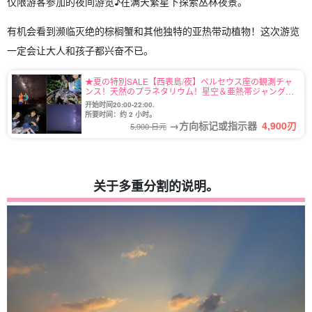
仅限游客参加的夜间游览♪在满天繁星下探索丛林夜景。
有机会看到濒临灭绝的棕榈蟹和其他独特的亚热带动植物！这次游览
一定会让大人和孩子都兴奋不已。
★夏の特別SALE【西表島/夜】ペルセウス座の観測チャ
ンス！天然のプラネタリウム！星空＆亜熱帯ジャングル
ナイトツアー♪当日予約OK！子連れ家族・団体旅行にも
开始时间20:00-22:00.
おすすめ（No.16）
所要时间：约 2 小时。
→方向标记或指示器
4,900
刃
5,900 日元
关于多重分割的说明。