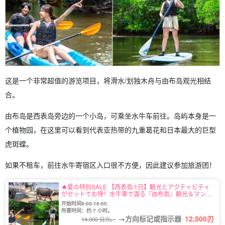
这是一个非常超值的游览项目，将滑水/划独木舟与由布岛观光相结
合。
由布岛是西表岛旁边的一个小岛，可乘坐水牛车前往。岛屿本身是一
个植物园，在这里可以看到代表亚热带的九重葛花和日本最大的巨型
虎斑蝶。
如果不租车，前往水牛寄宿区入口很不方便，因此建议参加旅游团！
★夏の特別SALE 【西表島/1日】観光とアクティビティ
がセットでお得！水牛車で渡る『由布島』観光＆マング
ローブSUPorカヌー（No.124）
开始时间9:00-16:00.
所要时间：约 7 小时。
→方向标记或指示器
12,500
刃
14,000 日元。