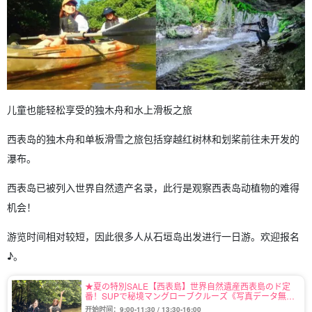
儿童也能轻松享受的独木舟和水上滑板之旅
西表岛的独木舟和单板滑雪之旅包括穿越红树林和划桨前往未开发的
瀑布。
西表岛已被列入世界自然遗产名录，此行是观察西表岛动植物的难得
机会！
游览时间相对较短，因此很多人从石垣岛出发进行一日游。欢迎报名
♪。
★夏の特別SALE【西表島】世界自然遺産西表島のド定
番！SUPで秘境マングローブクルーズ《写真データ無料
プレゼント付き》（No.2）
开始时间：9:00-11:30 / 13:30-16:00