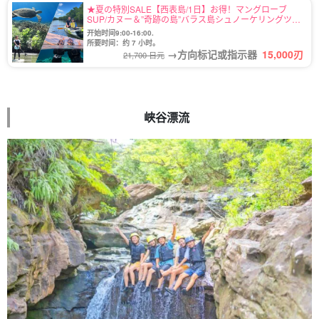
★夏の特別SALE【西表島/1日】お得！マングローブ
SUP/カヌー＆”奇跡の島”バラス島シュノーケリングツア
ー★写真無料＆送迎付き（No.92）
开始时间9:00-16:00.
所要时间：约 7 小时。
→方向标记或指示器
15,000
刃
21,700 日元
峡谷漂流