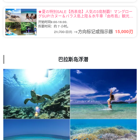
★夏の特別SALE【西表島】人気の3島制覇！マングロー
グSUP/カヌー＆バラス島上陸＆水牛車『由布島』観光ツ
アー★写真無料（No.78）
开始时间9:00-16:00.
所要时间：约 7 小时。
→方向标记或指示器
15,000
刃
21,700 日元
巴拉斯岛浮潜