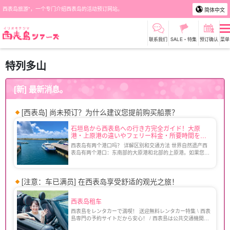
西表岛旅游"，一个专门介绍西表岛的活动预订网站。
简体中文
联系我们
SALE・特集
预订确认
菜单
特列多山
[新] 最新消息。
[西表岛] 尚未预订？为什么建议您提前购买船票？
石垣島から西表島への行き方完全ガイド！大原
港・上原港の違いやフェリー料金・所要時間を徹
底解説
西表岛有两个港口吗？ 详解区别和交通方法 世界自然遗产西
表岛有两个港口：东南部的大原港和北部的上原港。如果您是
第一次去西表岛，可能会不知道该选择哪个港口。 本文将介
绍前往西表岛的渡轮[...]。
[注意：车已满员] 在西表岛享受舒适的观光之旅！
西表岛租车
西表島をレンタカーで満喫！ 送迎無料レンタカー特集 \ 西表
島専門の予約サイトだから安心！ / 西表島は公共交通機関の
本数が少ないため、レンタカーがあれば秘境や観光地も効率