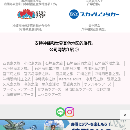
海洋和日本项目
宝冢医科大学
内阁办公室和日本财团正在推动这项工作。
产学合作。
冲绳可持续发展目标合作伙伴
天空租车
[可持续发展目标]。
汽车租赁业务联盟。
支持冲绳和世界其他地区的旅行。
公司网站介绍
西表岛之旅
小滨岛之旅
石垣岛之旅
石垣岛蓝洞之旅
石垣岛浮潜之旅。
石垣岛潜水之旅。
石垣岛租车之旅
幻影岛之旅
与那国岛之旅
宫古岛之旅
宫古岛浮潜之旅。
南瓜洞之旅
冲绳之旅
冲绳燕巴鲁之旅。
冲绳恩纳村庄之旅
冲绳帆伞之旅
Kerama Tours.
水月岛之旅
观鲸之旅
久米岛之旅
奄美之旅
屋久岛活动
夏威夷之旅
ホノルルツアーズ
プーケットツアーズ
セブ島ツアーズ
台湾観光ツアーズ
长野之旅
北海道観光ツアーズ
ニセコツアーズ
×
(c) 2026 西表岛旅游公司版权所有。.