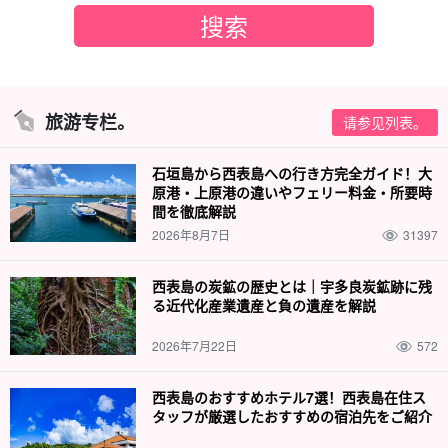
旅游专栏。
请参见列表。
石垣島から西表島への行き方完全ガイド！大
原港・上原港の違いやフェリー料金・所要時
間を徹底解説
2026年8月7日
31397
西表島の炭鉱の歴史とは｜宇多良炭鉱跡に残
る近代化産業遺産と負の遺産を解説
2026年7月22日
572
西表島のおすすめホテル7選！西表島在住ス
タッフが厳選したおすすめの宿泊先をご紹介