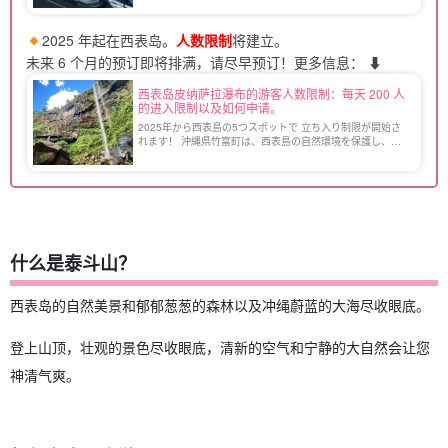
よく訪れることができます！ マングローブやビーチ […]
2025 年起在西表岛。
人数限制
将建立。
未来 6 个月的预订即将排满，请尽早预订！更多信息： ⬇︎
西表岛皮纳萨拉瀑布的游客人数限制：每天 200 人
的进入限制以及如何申请。
2025年から西表島の5つスポットで 立ち入り制限が開始さ
れます！ 沖縄県竹富町は、西表島の自然環境を保護し、持
続可能な観光を推進するため、『西表島エコツーリズム推進
全体構想』を策定しました。 この構想に基づき、特定の自
[…]
什么是泰斗山？
西表岛的自然美景和郁郁葱葱的森林以及冲绳蔚蓝的大海尽收眼底。
登上山顶，壮观的景色尽收眼底，清新的空气和宁静的大自然会让您
神清气爽。