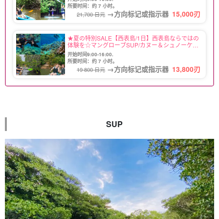
所要时间：约 7 小时。
→方向标记或指示器
15,000
刃
21,700 日元
★夏の特別SALE【西表島/1日】西表島ならではの
体験を☆マングローブSUP/カヌー＆シュノーケリ
ングツアー★写真無料（No.84）
开始时间9:00-16:00.
所要时间：约 7 小时。
→方向标记或指示器
13,800
刃
19 800 日元
SUP