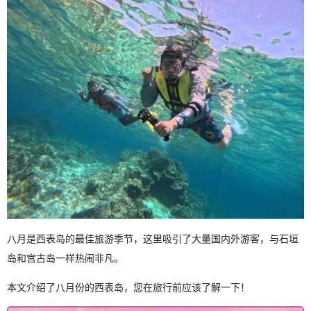
6.2
桑加拉瀑布
6.3
鸭嘴兽
6.4
由布岛
6.5
灰岩洞
6.6
玉屯河
7
前往西表岛需要乘坐渡轮！ 提前预订船票非常方便。
7.1
包括船票！ 极具吸引力的超值套餐♪
8
西表島 8月に関する よくある質問（FAQ）
9
摘要
八月是西表岛的最佳旅游季节，这里吸引了大量国内外游客，与石垣
岛和宫古岛一样热闹非凡。
本文介绍了八月份的西表岛，您在旅行前应该了解一下！