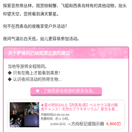
探索亚热带丛林，观赏棕榈蟹、飞狐和西表岛特有的其他动物，抬头
仰望天空，您将看到满天繁星。
何不在西表岛的夜晚享受户外活动？
夜间气温比白天低，幼儿更容易参加活动。
关于萨格利巴纳观赏之旅的建议
当地导游将全程陪同。
◆ 只有在晚上才能看到美景！
◆ 认识夜间活动的热带生物...
了解西表岛夜游的更多信息。
★夏の特別SALE【西表島/夜】ペルセウス座の観
測チャンス！天然のプラネタリウム！星空＆亜熱
帯ジャングルナイトツアー♪当日予約OK！子連れ
开始时间20:00-22:00.
家族・団体旅行にもおすすめ（No.16）
所要时间：约 2 小时。
→方向标记或指示器
4,900
刃
5,900 日元