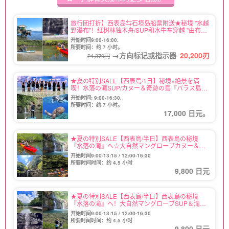
旅行团打折】西表岛⇆石垣岛船票附送★秘境 "水越
野瀑布"！红树林独木舟/SUP和水牛车穿越 "由布岛
"观光之旅★免费照片（No.377）
开始时间9:00-16:00.
所要时间：约 7 小时。
→方向标记或指示器
20,200
刃
24,370円
★夏の特別SALE【西表島/1日】秘境×絶景を満
喫！水落の滝SUP/カヌー＆奇跡の島『バラス島』
シュノーケリングツアー★写真無料（No.46）
开始时间: 9:00-16:30.
所要时间：约 7 小时。
17,000 日元。
★夏の特別SALE【西表島/半日】西表島の秘境
『水落の滝』へ☆大自然マングローブカヌー＆滝
遊びツアー★写真無料＆送迎付き（No.108）
开始时间9:00-13:15 / 12:00-16:30
所要时间时间：约 4.5 小时
9,800 日元
★夏の特別SALE【西表島/半日】西表島の秘境
『水落の滝』へ！大自然マングローブSUP＆滝遊
びツアー★写真無料＆送迎付き（No.109）
开始时间9:00-13:15 / 12:00-16:30
所要时间时间：约 4.5 小时
9,800 日元