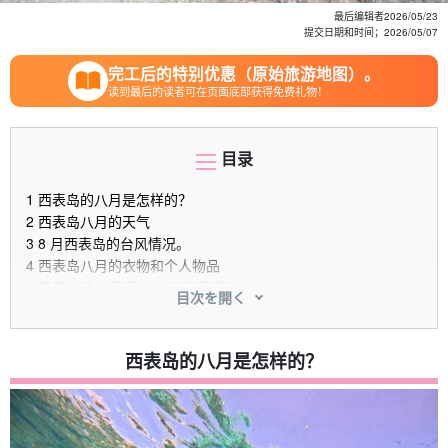
最后编辑者
2026/05/23
提交日期和时间；
2026/05/07
完工后的特别优惠（原始旅游地图）。
读到最后的读者可在页面底部获得免费礼物！
目录
1
西表岛的八月是怎样的？
2
西表岛八月的天气
3
8 月西表岛的台风情况。
4
西表岛八月的衣物和个人物品
5
暑假体验！ 西表岛八月推荐活动
目次を開く
5.1
皮划艇
5.2
SUP
5.3
峡谷漂流
西表岛的八月是怎样的？
5.4
萨格利巴纳观赏之旅
5.5
夜间游览
6
绝对值得夏季一游！ 西表岛八月最值得一去的地方
6.1
瀑布