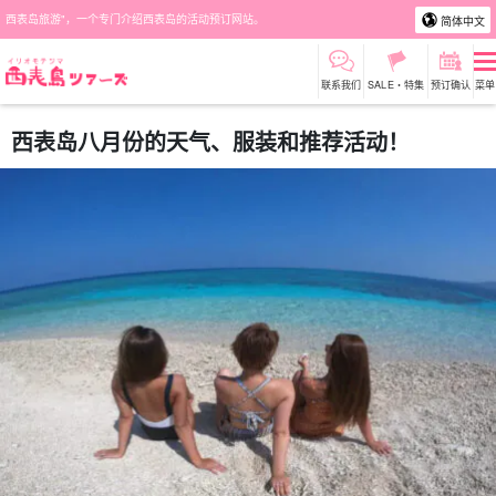
西表岛旅游"，一个专门介绍西表岛的活动预订网站。
简体中文
联系我们
SALE・特集
预订确认
菜单
西表岛八月份的天气、服装和推荐活动！