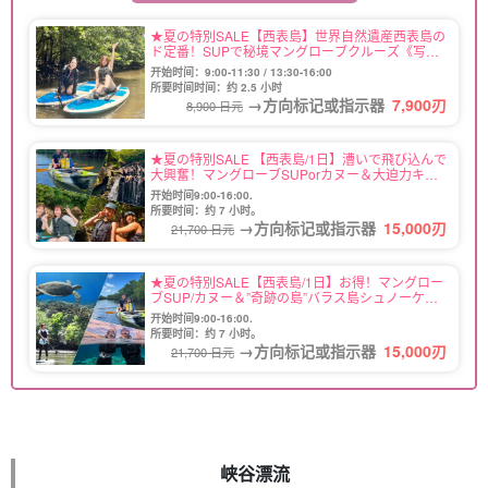
★夏の特別SALE【西表島】世界自然遺産西表島の
ド定番！SUPで秘境マングローブクルーズ《写真
データ無料プレゼント付き》（No.2）
开始时间：9:00-11:30 / 13:30-16:00
所要时间时间：约 2.5 小时
→方向标记或指示器
7,900
刃
8,900 日元
★夏の特別SALE 【西表島/1日】漕いで飛び込んで
大興奮！マングローブSUPorカヌー＆大迫力キャ
ニオニングツアー《写真無料＆送迎可》人気急上
开始时间9:00-16:00.
昇中☆（No.97）
所要时间：约 7 小时。
→方向标记或指示器
15,000
刃
21,700 日元
★夏の特別SALE【西表島/1日】お得！マングロー
ブSUP/カヌー＆”奇跡の島”バラス島シュノーケリ
ングツアー★写真無料＆送迎付き（No.92）
开始时间9:00-16:00.
所要时间：约 7 小时。
→方向标记或指示器
15,000
刃
21,700 日元
峡谷漂流