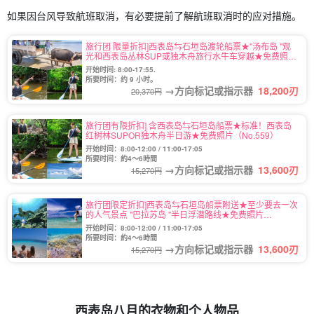
如果因台风导致航班取消，有必要提前了解航班取消时的应对措施。
旅行团 限量折扣]西表岛⇆石垣岛渡轮船票★"汤布岛 "观
光和西表岛丛林SUP或独木舟旅行水牛车穿越★免费照片
（No.546）
开始时间: 8:00-17:55.
所要时间：约 9 小时。
→方向标记或指示器
18,200
刃
20,370円
旅行团有限折扣] 含西表岛⇆石垣岛船票★标准！西表岛
红树林SUPOR独木舟半日游★免费照片（No.559）
开始时间：8:00-12:00 / 11:00-17:05
所要时间：約4～6時間
→方向标记或指示器
13,600
刃
15,270円
旅行团限定折扣]西表岛⇆石垣岛船票附送★至少要去一次
的人气景点 "巴拉苏岛 "半日浮潜路线★免费照片
（No.486）
开始时间：8:00-12:00 / 11:00-17:05
所要时间：約4～6時間
→方向标记或指示器
13,600
刃
15,270円
西表岛八月的衣物和个人物品