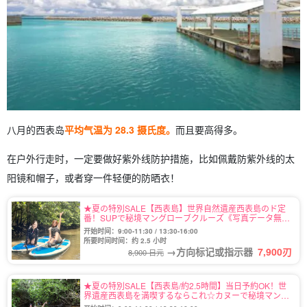
八月的西表岛
平均气温为 28.3 摄氏度。
而且要高得多。
在户外行走时，一定要做好紫外线防护措施，比如佩戴防紫外线的太
阳镜和帽子，或者穿一件轻便的防晒衣！
★夏の特別SALE【西表島】世界自然遺産西表島のド定
番！SUPで秘境マングローブクルーズ《写真データ無料
プレゼント付き》（No.2）
开始时间：9:00-11:30 / 13:30-16:00
所要时间时间：约 2.5 小时
→方向标记或指示器
7,900
刃
8,900 日元
★夏の特別SALE【西表島/約2.5時間】当日予約OK！世
界遺産西表島を満喫するならこれ☆カヌーで秘境マング
ローブクルーズ★写真無料＆送迎付き（No.6）