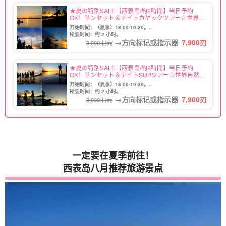
★夏の特別SALE【西表島/約2時間】当日予約
OK！サンセット＆ナイトカヤックツアー☆世界自
然遺産の西表島で新体験♪写真無料＆送迎付き
开始时间：（夏季）18:00-19:30。
（No.65）
(冬季）16:45-18:15。
所要时间：约 2 小时。
→方向标记或指示器
7,900
刃
8,900 日元
★夏の特別SALE【西表島/約2時間】当日予約
OK！サンセット＆ナイトSUPツアー☆世界自然遺
産の西表島で新体験♪写真無料＆送迎付き
开始时间：（夏季）18:00-19:30。
（No.52）
(冬季）16:45-18:15。
所要时间：约 2 小时。
→方向标记或指示器
7,900
刃
8,900 日元
一定要在夏季前往！
西表岛八月推荐旅游景点