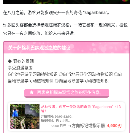
在八月之前，游客只能参观只开一夜的奇花 "sagaribana"。
许多回头客都会选择参观嵯峨罗汉松，一睹它昙花一现的风采，据说
它只在一夜之间绽放，能给人带来好运。
关于萨格利巴纳观赏之旅的建议
◆ 奇妙的景观
享受浪漫氛围
向当地导游学习动植物知识 ◎向当地导游学习动植物知识 ◎向
当地导游学习动植物知识 ◎向当地导游学习动植物知识
西表岛相模鸟观赏之旅的更多信息。
丛林夜游，观赏一夜飘落的奇花 "Sagaribana"（13
号）
开始时间: 20:00-22:00.
所要时间：约 2 小时。
→方向标记或指示器
4,900
刃
5,900 日元