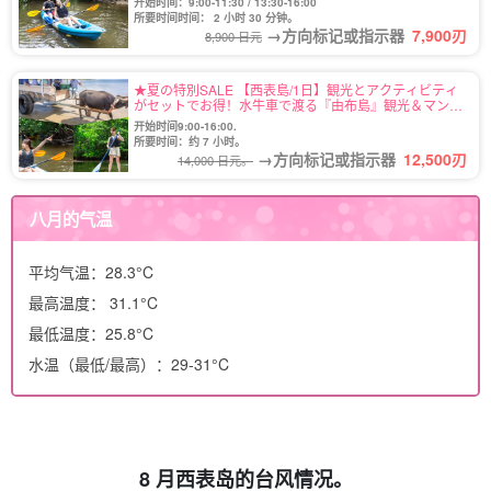
开始时间：9:00-11:30 / 13:30-16:00
所要时间时间： 2 小时 30 分钟。
→方向标记或指示器
7,900
刃
8,900 日元
★夏の特別SALE 【西表島/1日】観光とアクティビティ
がセットでお得！水牛車で渡る『由布島』観光＆マング
ローブSUPorカヌー（No.124）
开始时间9:00-16:00.
所要时间：约 7 小时。
→方向标记或指示器
12,500
刃
14,000 日元。
八月的气温
平均气温：28.3°C
最高温度： 31.1°C
最低温度：25.8°C
水温（最低/最高）：29-31°C
8 月西表岛的台风情况。