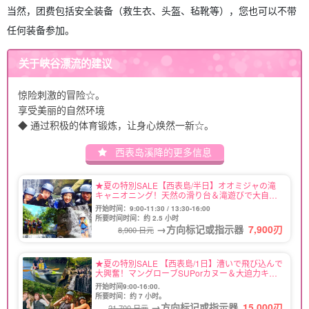
当然，团费包括安全装备（救生衣、头盔、毡靴等），您也可以不带
任何装备参加。
关于峡谷漂流的建议
惊险刺激的冒险☆。
享受美丽的自然环境
◆ 通过积极的体育锻炼，让身心焕然一新☆。
西表岛溪降的更多信息
★夏の特別SALE【西表島/半日】オオミジャの滝
キャニオニング！天然の滑り台＆滝遊びで大自然
アスレチック体験＆絶景の展望台！《写真無料＆
开始时间：9:00-11:30 / 13:30-16:00
日帰りOK》大人も子供も興奮MAX（No.91）
所要时间时间：约 2.5 小时
→方向标记或指示器
7,900
刃
8,900 日元
★夏の特別SALE 【西表島/1日】漕いで飛び込んで
大興奮！マングローブSUPorカヌー＆大迫力キャ
ニオニングツアー《写真無料＆送迎可》人気急上
开始时间9:00-16:00.
昇中☆（No.97）
所要时间：约 7 小时。
→方向标记或指示器
15,000
刃
21,700 日元