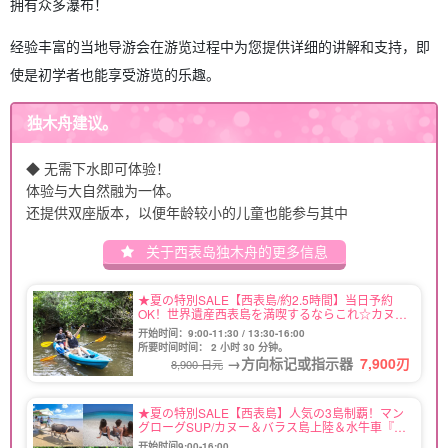
拥有众多瀑布！
经验丰富的当地导游会在游览过程中为您提供详细的讲解和支持，即
使是初学者也能享受游览的乐趣。
独木舟建议。
◆ 无需下水即可体验！
体验与大自然融为一体。
还提供双座版本，以便年龄较小的儿童也能参与其中
关于西表岛独木舟的更多信息
★夏の特別SALE【西表島/約2.5時間】当日予約
OK！世界遺産西表島を満喫するならこれ☆カヌー
で秘境マングローブクルーズ★写真無料＆送迎付
开始时间：9:00-11:30 / 13:30-16:00
き（No.6）
所要时间时间： 2 小时 30 分钟。
→方向标记或指示器
7,900
刃
8,900 日元
★夏の特別SALE【西表島】人気の3島制覇！マン
グローグSUP/カヌー＆バラス島上陸＆水牛車『由
布島』観光ツアー★写真無料（No.78）
开始时间9:00-16:00.