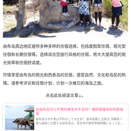
由布岛周边地区提供多种多样的住宿选择，包括度假型住宿、观光型
住宿和长期住宿等。选择适合您旅行风格的住宿，将大大提高您的观
光效率和住宿舒适度。
尽情享受由布岛的观光和西表岛的住宿，感受自然、文化和岛民的热
情。请参考评论和住宿计划，计划一次难忘的海岛之旅。
点击此处阅读文章↓。
在由布岛可以不预约乘坐水牛车吗？拥挤程度和时刻表指
南
由布島の水牛車は予約なしで大丈夫？ 基本情報と注意点 沖縄県八
重山諸島に位置する由布島は、島全体が亜熱帯植物園になってお
り、のどかな自然と水牛車によるアクセスで知られています。 観光