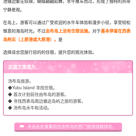
池塘边繁花似锦，蝴蝶翩翩起舞，水牛推车而过，形成了独特的热带
宁静景观。
在岛上，游客可以通过广受欢迎的水牛车体验和漫步小径，享受轻松
惬意的海岛时光。不过
由布岛上没有住宿设施。
对于
基本停留在西表
岛附近（上原港或大原港）。
是
选择适合您旅行目的的住宿，提升您的观光体验。
这篇文章是为...
汤布岛旅游。
◆Yubu Island 寻找住宿。
◆ 首次计划前往由布岛的游客。
◆ 寻找西表岛周边偏远岛屿之旅的游客。
◆ 汤布岛水牛和活动。
点击此处查看前往由布岛的热门旅游线路排名。