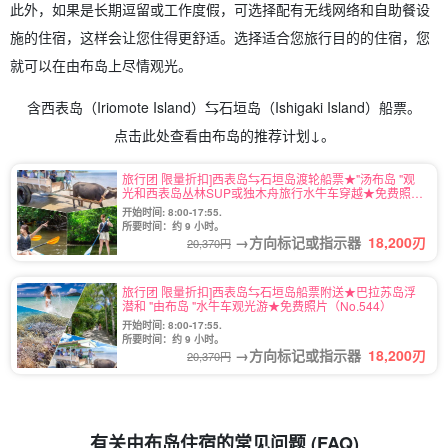
此外，如果是长期逗留或工作度假，可选择配有无线网络和自助餐设
施的住宿，这样会让您住得更舒适。选择适合您旅行目的的住宿，您
就可以在由布岛上尽情观光。
含西表岛（Iriomote Island）⇆石垣岛（Ishigaki Island）船票。
点击此处查看由布岛的推荐计划↓。
旅行团 限量折扣]西表岛⇆石垣岛渡轮船票★"汤布岛 "观
光和西表岛丛林SUP或独木舟旅行水牛车穿越★免费照片
（No.546）
开始时间: 8:00-17:55.
所要时间：约 9 小时。
→方向标记或指示器
18,200
刃
20,370円
旅行团 限量折扣]西表岛⇆石垣岛船票附送★巴拉苏岛浮
潜和 "由布岛 "水牛车观光游★免费照片（No.544）
开始时间: 8:00-17:55.
所要时间：约 9 小时。
→方向标记或指示器
18,200
刃
20,370円
有关由布岛住宿的常见问题 (FAQ)