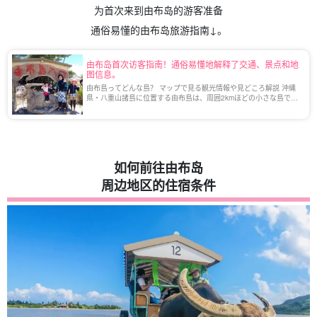
为首次来到由布岛的游客准备
通俗易懂的由布岛旅游指南↓。
由布岛首次访客指南！通俗易懂地解释了交通、景点和地
图信息。
由布島ってどんな島？ マップで見る観光情報や見どころ解説 沖縄
県・八重山諸島に位置する由布島は、周囲2kmほどの小さな島で、
西表島からわずか400mの浅瀬を挟んで隣接しています。 自然豊か
でのんびりとした雰囲気の島は、非 […]
如何前往由布岛
周边地区的住宿条件