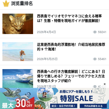
浏览量排名
西表島でイリオモテヤマネコに会える確率
は？生態・特徴を現地ガイドが徹底解説！
2026年4月4日
59241
这里是西表岛的浮潜胜地！介绍当地居民推荐
的 9 个海滩！
2026年5月25日
55461
西表島への行き方徹底解説｜どこにある？日
帰りで楽しめる？フェリーでのアクセス方法
を現地スタッフが紹介
×
2026年7月1日
43451
西表岛有许多珍稀动物！让我们一起去看看西
表野猫和椰子蟹吧！