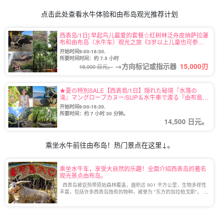
点击此处查看水牛体验和由布岛观光推荐计划
西表岛/1日] 早起鸟儿最爱的套餐☆红树林泛舟皮纳萨拉瀑
布和由布岛（水牛车）观光之旅《3岁以上儿童也可参
加》！
开始时间9:00-16:30.
所要时间时间：约 7.5 小时
→方向标记或指示器
15,000
刃
18,000 日元。
★夏の特別SALE【西表島/1日】隠れた秘境『水落の
滝』マングローブカヌー/SUP＆水牛車で渡る『由布島』
観光ツアー★写真無料＆送迎付き（No.112）
开始时间9:00-16:30.
所要时间：约 7 小时 30 分钟。
14,500 日元。
乘坐水牛前往由布岛！热门景点在这里↓。
乘坐水牛车，享受大自然的乐趣！全面介绍西表岛的著名
观光景点由布岛。
西表岛被亚热带原始森林覆盖，面积达 901 平方公里，生物多样性
丰富，包括许多西表岛独有的物种，被誉为 "东方的加拉帕戈斯"。 此
外，西表岛还与[...]的城市相连。