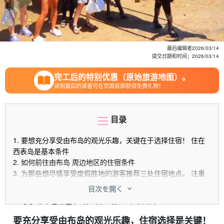
最后编辑者
2026/03/14
提交日期和时间；
2026/03/14
完工后的特别优惠（原始旅游地图）。
读到最后的读者可在页面底部获得免费礼物！
目录
1.
要想充分享受由布岛的观光乐趣，关键在于选择住宿！ 住在
西表岛是基本条件
2.
如何前往由布岛 周边地区的住宿条件
3.
为那些想尽情享受度假胜地的游客推荐三处住宿地点。 注重
壮观的景色、氛围和私密性。
目次を開く
3.1.
西表岛度假酒店（上原）
3.2.
西表岛酒店 by Hoshino Resort（上原）
3.3.
西表岛丛林酒店 佩努马雅（高纳）
要充分享受由布岛的观光乐趣，住宿选择是关键！