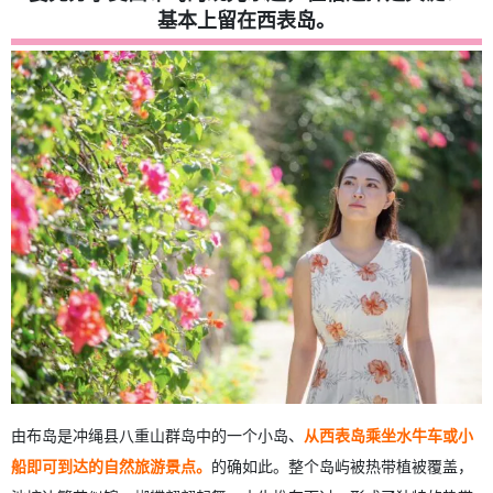
4.
为注重观光和交通便利的游客推荐 3 家酒店。 适合注重舒适
基本上留在西表岛。
度、地理位置和食物的人。
4.1.
竹盛旅馆（大原）
4.2.
上原馆（Uehara-kan）。
4.3.
西表岛宾馆 Island Time（大原）
5.
适合长期居住和工作度假的 3 个推荐住宿选择 住在这里，自
己做饭，体验海岛生活。
5.1.
西表岛度假酒店（上原）
5.2.
岛本屋（大原）。
5.3.
Irumote-so (Uehara).
6.
游览由布岛 住宿选择要点
7.
有关由布岛住宿的常见问题 (FAQ)
8.
摘要
由布岛是冲绳县八重山群岛中的一个小岛、
从西表岛乘坐水牛车或小
船即可到达的自然旅游景点。
的确如此。整个岛屿被热带植被覆盖，