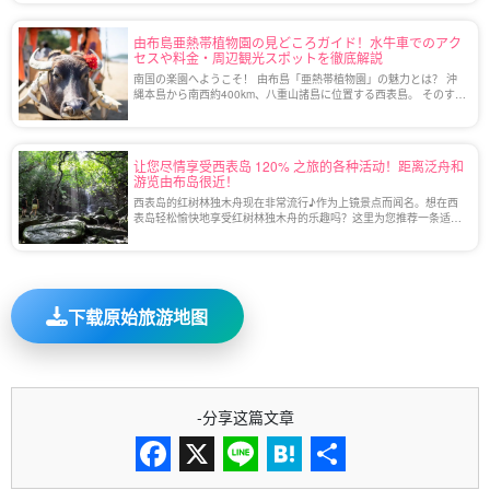
名物である水牛車は、西表島から由布島ま […]
由布島亜熱帯植物園の見どころガイド！水牛車でのアク
セスや料金・周辺観光スポットを徹底解説
南国の楽園へようこそ！ 由布島「亜熱帯植物園」の魅力とは？ 沖
縄本島から南西約400km、八重山諸島に位置する西表島。 そのすぐ
隣に浮かぶ小さな島「由布島（ゆぶじま）」には、まるで別世界の
ような自然の楽園があります。 島 […]
让您尽情享受西表岛 120% 之旅的各种活动！距离泛舟和
游览由布岛很近！
西表岛的红树林独木舟现在非常流行♪作为上镜景点而闻名。想在西
表岛轻松愉快地享受红树林独木舟的乐趣吗？这里为您推荐一条适合
您的旅游路线！
下载原始旅游地图
-分享这篇文章
Facebook
X
Line
Hatena
分