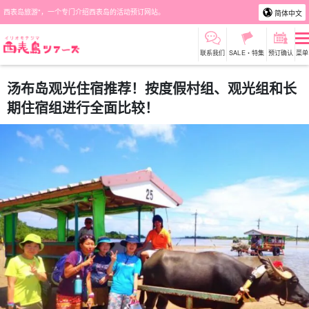
西表岛旅游"，一个专门介绍西表岛的活动预订网站。
简体中文
联系我们
SALE・特集
预订确认
菜单
汤布岛观光住宿推荐！按度假村组、观光组和长
期住宿组进行全面比较！