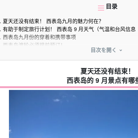
目录
.
夏天还没有结束！ 西表岛九月的魅力何在？
.
有助于制定旅行计划！ 西表岛 9 月天气（气温和台风信息
.
西表岛九月份的穿着和携带事项
.
西表岛渡轮必须提前预订！
目次を開く
4.1.
以优惠价格游览西表岛 含往返船票
.
玩转海滩和瀑布！ 西表岛九月推荐活动
5.1.
浮潜
夏天还没有结束！
5.2.
SUP / 划独木舟
西表岛的 9 月景点有哪
5.3.
峡谷漂流
5.4.
捕捞
5.5.
由布岛观光之旅
.
许多壮观的景点 西表岛九月推荐旅游景点
6.1.
瀑布
6.2.
桑加拉瀑布
6.3.
鸭嘴兽