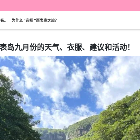
排名。
为什么 "选择 "西表岛之旅？
表岛九月份的天气、衣服、建议和活动！
可当天预订
超值折扣
保险费
西表岛 "瀑布"。
巴拉斯岛之旅
规划
设计图
选定计划
观光