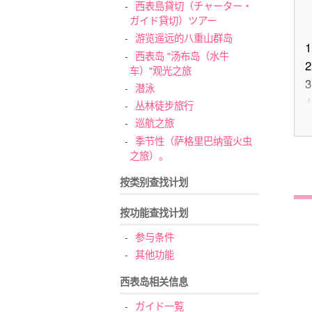
西表島貸切（チャーター・
ガイド貸切）ツアー
游览遥远的八重山群岛
1
西表岛 "汤布岛（水牛
2
车）"观光之旅
3
潜泳
4
丛林徒步旅行
巡航之旅
5
季节性（萨格里巴纳萤火虫
之旅）。
按类别查找计划
按功能查找计划
参与条件
6
其他功能
西表岛相关信息
ガイド一覧