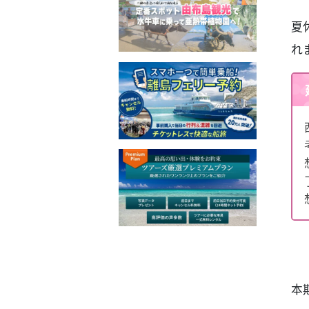
夏
れ
本