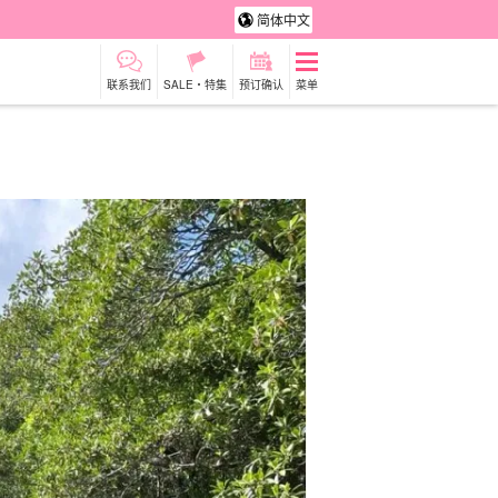
简体中文
联系我们
SALE・特集
预订确认
菜单
租车
观光旅游