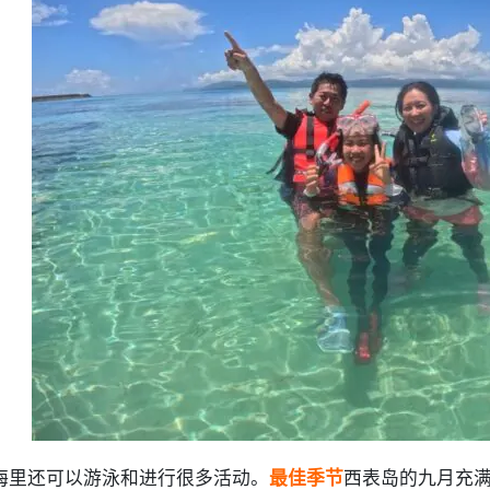
6.4.
巴拉斯岛
6.5.
奥米舍河
6.6.
伊达海滩
6.7.
马鲁马海滩
6.8.
鹈之崎公园
6.9.
图杜马里海滩
.
西表島 9月に関する よくある質問（FAQ）
.
摘要
海里还可以游泳和进行很多活动。
最佳季节
西表岛的九月充