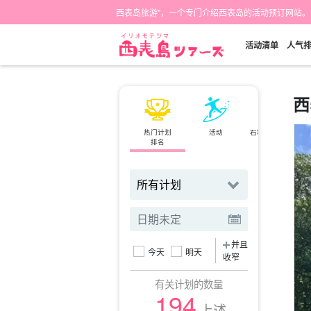
西表岛旅游"，一个专门介绍西表岛的活动预订网站。
活动清单
人气
西
热门计划
活动
石垣岛⇄西表岛
排名
小轮
并且
今天
明天
收窄
有关计划的数量
194
上述