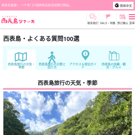
西表岛旅游"，一个专门介绍西表岛的活动预订网站。
简体中文
联系我们
SALE・特集
预订确认
菜单
西表島・よくある質問100選
西表島旅行の天気・
西表島旅行の日数と
アクセス＆宿泊ガイ
西表島の体験・観
季節
回り方
ド
光・グルメ
西表島旅行の天気・季節