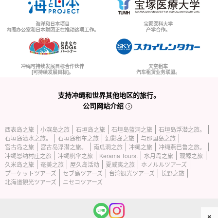
海洋和日本项目
宝冢医科大学
内阁办公室和日本财团正在推动这项工作。
产学合作。
冲绳可持续发展目标合作伙伴
天空租车
[可持续发展目标]。
汽车租赁业务联盟。
支持冲绳和世界其他地区的旅行。
公司网站介绍
西表岛之旅
小滨岛之旅
石垣岛之旅
石垣岛蓝洞之旅
石垣岛浮潜之旅。
石垣岛潜水之旅。
石垣岛租车之旅
幻影岛之旅
与那国岛之旅
宫古岛之旅
宫古岛浮潜之旅。
南瓜洞之旅
冲绳之旅
冲绳燕巴鲁之旅。
冲绳恩纳村庄之旅
冲绳帆伞之旅
Kerama Tours.
水月岛之旅
观鲸之旅
久米岛之旅
奄美之旅
屋久岛活动
夏威夷之旅
ホノルルツアーズ
プーケットツアーズ
セブ島ツアーズ
台湾観光ツアーズ
长野之旅
北海道観光ツアーズ
ニセコツアーズ
×