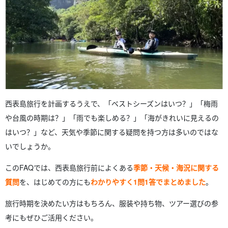
西表島旅行を計画するうえで、「ベストシーズンはいつ？」「梅雨
や台風の時期は？」「雨でも楽しめる？」「海がきれいに見えるの
はいつ？」など、天気や季節に関する疑問を持つ方は多いのではな
いでしょうか。
このFAQでは、西表島旅行前によくある
季節・天候・海況に関する
質問
を、はじめての方にも
わかりやすく1問1答でまとめました
。
旅行時期を決めたい方はもちろん、服装や持ち物、ツアー選びの参
考にもぜひご活用ください。