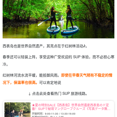
西表岛也是世界自然遗产，其亮点在于红树林活动♪。
春季还可以轻装上阵，享受这种广受欢迎的 SUP 体验，而不必担心寒
冷。
红树林河流水流平缓，能抵御风雨。
即使在早春天气稍有不稳定的情
况下，保温率也很高。
可以肯定地说
↓ 点击此处查看热门 SUP 旅游线路。
★夏の特別SALE【西表島】世界自然遺産西表島のド定
番！SUPで秘境マングローブクルーズ《写真データ無料
プレゼント付き》（No.2）
开始时间：9:00-11:30 / 13:30-16:00