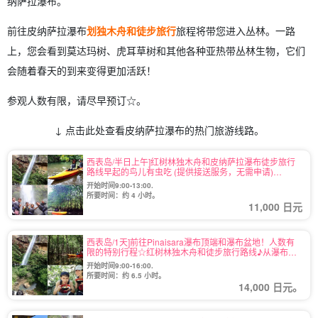
纳萨拉瀑布。
前往皮纳萨拉瀑布
划独木舟和徒步旅行
旅程将带您进入丛林。一路
上，您会看到莫达玛树、虎耳草树和其他各种亚热带丛林生物，它们
会随着春天的到来变得更加活跃！
参观人数有限，请尽早预订☆。
↓ 点击此处查看皮纳萨拉瀑布的热门旅游线路。
西表岛/半日上午]红树林独木舟和皮纳萨拉瀑布徒步旅行
路线早起的鸟儿有虫吃 (提供接送服务，无需申请)
(No.10)
开始时间9:00-13:00.
所要时间：约 4 小时。
11,000 日元
西表岛/1天]前往Pinaisara瀑布顶端和瀑布盆地！人数有
限的特别行程☆红树林独木舟和徒步旅行路线♪从瀑布顶
端眺望的景色一定会令人印象深刻♪附带午餐（12号）
开始时间9:00-16:00.
所要时间：约 6.5 小时。
14,000 日元。