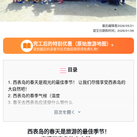
最后编辑者
2026/05/21
提交日期和时间；
2026/01/06
完工后的特别优惠（原始旅游地图）。
读到最后的读者可在页面底部获得免费礼物！
目录
1.
西表岛的春天是观光的最佳季节！ 让我们尽情享受西表岛的
大自然吧！
2.
西表岛的春季气候（温度
3.
春天去西表岛应该穿什么带什么
4.
春假和 GW 活动 10 项活动
目次を開く
4.1.
单板滑雪之旅
4.2.
独木舟之旅
4.3.
瀑布之旅
西表岛的春天是旅游的最佳季节！
4.4.
桑加拉瀑布之旅