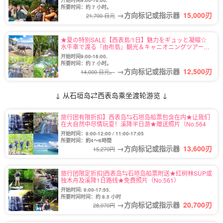
开始时间9:00-16:00.
所要时间：约 7 小时。
→方向标记或指示器
15,000
刃
21,700 日元
★夏の特別SALE【西表島/1日】魅力をギュッと凝縮☆
水牛車で渡る『由布島』観光＆キャニオニングツアー★
写真無料（No.123）
开始时间9:00-16:00.
所要时间：约 7 小时。
→方向标记或指示器
12,500
刃
14,000 日元。
↓ 从石垣岛⇄西表岛乘坐渡轮游览 ↓
旅行团有限折扣】西表岛⇆石垣岛船票包含在内★让我们
在大自然中尽情玩耍！溪降半日游★赠送照片（No.564
开始时间：8:00-12:00 / 11:00-17:05
所要时间：約4～6時間
→方向标记或指示器
13,600
刃
15,270円
旅行团限定折扣]西表岛⇆石垣岛船票附送★红树林SUP或
独木舟及溪降1日路线★免费照片（No.561）
开始时间: 8:00-17:55.
所要时间时间：约 8.5 小时
→方向标记或指示器
20,700
刃
28,070円