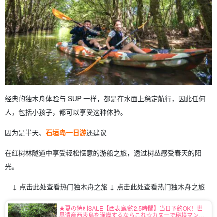
经典的独木舟体验与 SUP 一样，都是在水面上稳定航行，因此任何
人，包括小孩子，都可以享受这种体验。
因为是半天、
石垣岛一日游
还建议
在红树林隧道中享受轻松惬意的游船之旅，透过树丛感受春天的阳
光。
↓ 点击此处查看热门独木舟之旅 ↓ 点击此处查看热门独木舟之旅
★夏の特別SALE【西表島/約2.5時間】当日予約OK！世
界遺産西表島を満喫するならこれ☆カヌーで秘境マング