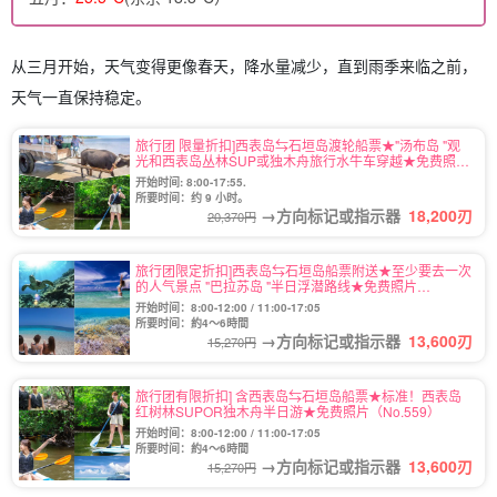
从三月开始，天气变得更像春天，降水量减少，直到雨季来临之前，
天气一直保持稳定。
旅行团 限量折扣]西表岛⇆石垣岛渡轮船票★"汤布岛 "观
光和西表岛丛林SUP或独木舟旅行水牛车穿越★免费照片
（No.546）
开始时间: 8:00-17:55.
所要时间：约 9 小时。
→方向标记或指示器
18,200
刃
20,370円
旅行团限定折扣]西表岛⇆石垣岛船票附送★至少要去一次
的人气景点 "巴拉苏岛 "半日浮潜路线★免费照片
（No.486）
开始时间：8:00-12:00 / 11:00-17:05
所要时间：約4～6時間
→方向标记或指示器
13,600
刃
15,270円
旅行团有限折扣] 含西表岛⇆石垣岛船票★标准！西表岛
红树林SUPOR独木舟半日游★免费照片（No.559）
开始时间：8:00-12:00 / 11:00-17:05
所要时间：約4～6時間
→方向标记或指示器
13,600
刃
15,270円