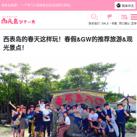
西表岛旅游"，一个专门介绍西表岛的活动预订网站。
简体中文
联系我们
SALE・特集
预订确认
菜单
西表岛的春天这样玩！春假&GW的推荐旅游&观
光景点！