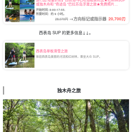
或独木舟和 "奇迹岛 "巴拉苏岛浮潜之旅★免费照片
(No.485)
开始时间: 8:00-17:55.
所要时间：约 9 小时。
→方向标记或指示器
20,700
刃
28,070円
西表岛 SUP 的更多信息↓↓。
西表岛单板滑雪之旅
体验西表岛美丽的河流和红树林，乘坐大众 SUP。
独木舟之旅