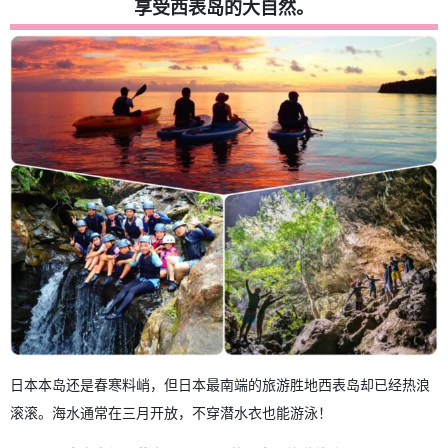
享受西表岛的大自然。
4.5.
皮纳萨拉瀑布之旅
4.6.
峡谷漂流之旅
4.7.
浮潜之旅
4.8.
由布岛旅游
4.9.
丛林探险夜游
4.10.
仅在春季举行！八重山萤火虫之旅
5.
春季西表岛的 6 个推荐景点。
5.1.
马鲁马海滩
5.2.
巴拉斯岛
5.3.
伊达海滩
5.4.
勿忘我石
5.5.
玉屯河（玉屯瀑布）。
5.6.
鹈之崎公园
6.
建议提前预订渡轮。
7.
春季西表岛游玩常见问题
8.
摘要
日本本岛还是春寒料峭，但日本最南端的旅游胜地西表岛却已经热浪
滚滚。海水通常在三月开放，不穿潜水衣也能游泳！