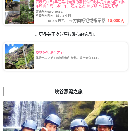
西表岛/1日] 早起鸟儿最爱的套餐☆红树林泛舟皮纳萨拉瀑
布和由布岛（水牛车）观光之旅《3岁以上儿童也可参
加》！
开始时间9:00-16:30.
所要时间时间：约 7.5 小时
→方向标记或指示器
15,000
刃
18,000 日元。
↓ 更多关于皮纳萨拉瀑布的信息↓.
皮纳萨拉瀑布之旅
体验西表岛美丽的河流和红树林，乘坐大众 SUP。
峡谷漂流之旅