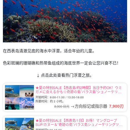
在西表岛清澈见底的海水中浮潜，适合年幼的儿童。
色彩斑斓的珊瑚礁和热带鱼组成的海底世界一定会让您兴奋不已！
↓ 点击此处查看热门浮潜之旅。
★夏の特別SALE【西表島/約2時間】当日予約OK！ウミ
ガメに会えるかも☆奇跡の島”バラス島”シュノーケリン
グツアー★写真無料＆送迎付き（No.122）
开始时间：9:00-11:30 / 13:30-16:00
所要时间：约 2 小时。
→方向标记或指示器
7,900
刃
8,900 日元
★夏の特別SALE【西表島/1日】お得！マングローブ
SUP/カヌー＆”奇跡の島”バラス島シュノーケリングツア
ー★写真無料＆送迎付き（No.92）