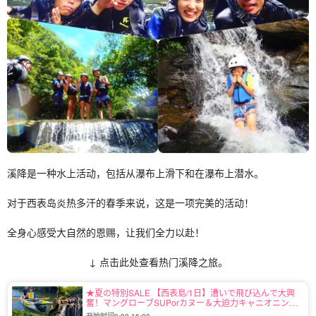
溪降是一种水上活动，包括从瀑布上滑下和在瀑布上潜水。
对于西表岛炎热多汗的春季来说，这是一项完美的活动！
全身心感受大自然的恩赐，让我们全力以赴！
↓ 点击此处查看热门溪降之旅。
★夏の特別SALE 【西表島/1日】漕いで飛び込んで大興
奮！マングローブSUPorカヌー＆大迫力キャニオニング
ツアー《写真無料＆送迎可》人気急上昇中☆（No.97）