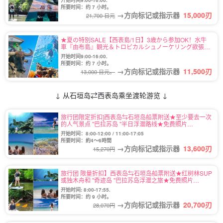
开始时间9:00-16:00.
所要时间：约 7 小时。
→方向标记或指示器
15,000
刃
21,700 日元
★夏の特別SALE【西表島/1日】3歳から参加OK！水牛
車『由布島』観光＆トロピカルシュノーケリング欲張り
ツアー★写真無料（No.99）
开始时间9:00-16:00.
所要时间：约 7 小时。
→方向标记或指示器
11,500
刃
13,000 日元。
↓ 从石垣岛⇄西表岛乘坐渡轮游览 ↓
旅行团限定折扣]西表岛⇆石垣岛船票附送★至少要去一次
的人气景点 "巴拉苏岛 "半日浮潜路线★免费照片
（No.486）
开始时间：8:00-12:00 / 11:00-17:05
所要时间：約4～6時間
→方向标记或指示器
13,600
刃
15,270円
旅行团 限量折扣】西表岛⇆石垣岛船票附送★红树林SUP
或独木舟和 "奇迹岛 "巴拉苏岛浮潜之旅★免费照片
(No.485)
开始时间: 8:00-17:55.
所要时间：约 9 小时。
→方向标记或指示器
20,700
刃
28,070円