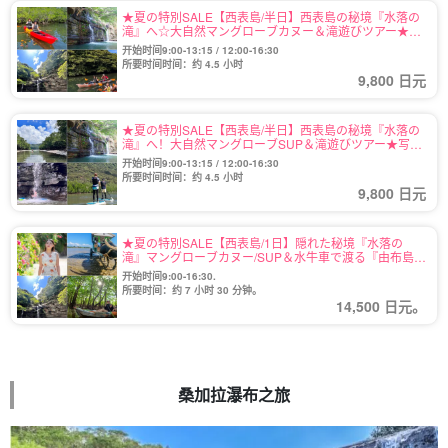
★夏の特別SALE【西表島/半日】西表島の秘境『水落の
滝』へ☆大自然マングローブカヌー＆滝遊びツアー★写
真無料＆送迎付き（No.108）
开始时间9:00-13:15 / 12:00-16:30
所要时间时间：约 4.5 小时
9,800 日元
★夏の特別SALE【西表島/半日】西表島の秘境『水落の
滝』へ！大自然マングローブSUP＆滝遊びツアー★写真
無料＆送迎付き（No.109）
开始时间9:00-13:15 / 12:00-16:30
所要时间时间：约 4.5 小时
9,800 日元
★夏の特別SALE【西表島/1日】隠れた秘境『水落の
滝』マングローブカヌー/SUP＆水牛車で渡る『由布島』
観光ツアー★写真無料＆送迎付き（No.112）
开始时间9:00-16:30.
所要时间：约 7 小时 30 分钟。
14,500 日元。
桑加拉瀑布之旅