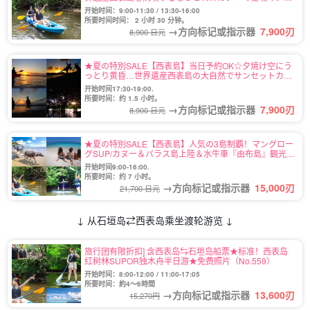
ローブクルーズ★写真無料＆送迎付き（No.6）
开始时间：9:00-11:30 / 13:30-16:00
所要时间时间： 2 小时 30 分钟。
→方向标记或指示器
7,900
刃
8,900 日元
★夏の特別SALE【西表島】当日予約OK☆夕焼け空にう
っとり黄昏…世界遺産西表島の大自然でサンセットカヌ
ー★《写真無料＆上原地区送迎OK》（No.7）
开始时间17:30-19:00.
所要时间：约 1.5 小时。
→方向标记或指示器
7,900
刃
8,900 日元
★夏の特別SALE【西表島】人気の3島制覇！マングロー
グSUP/カヌー＆バラス島上陸＆水牛車『由布島』観光ツ
アー★写真無料（No.78）
开始时间9:00-16:00.
所要时间：约 7 小时。
→方向标记或指示器
15,000
刃
21,700 日元
↓ 从石垣岛⇄西表岛乘坐渡轮游览 ↓
旅行团有限折扣] 含西表岛⇆石垣岛船票★标准！西表岛
红树林SUPOR独木舟半日游★免费照片（No.559）
开始时间：8:00-12:00 / 11:00-17:05
所要时间：約4～6時間
→方向标记或指示器
13,600
刃
15,270円