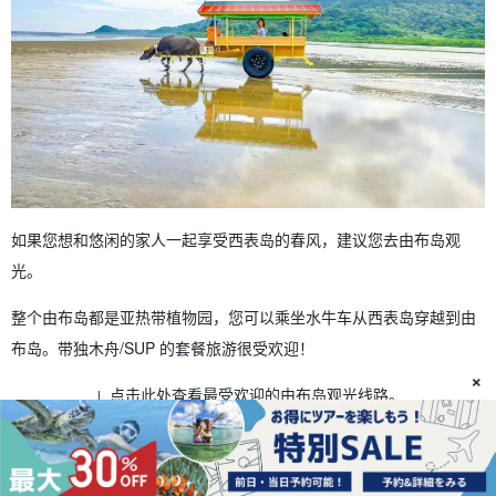
如果您想和悠闲的家人一起享受西表岛的春风，建议您去由布岛观
光。
整个由布岛都是亚热带植物园，您可以乘坐水牛车从西表岛穿越到由
布岛。带独木舟/SUP 的套餐旅游很受欢迎！
×
↓ 点击此处查看最受欢迎的由布岛观光线路。
★夏の特別SALE 【西表島/1日】観光とアクティビティ
がセットでお得！水牛車で渡る『由布島』観光＆マング
ローブSUPorカヌー（No.124）
开始时间9:00-16:00.
所要时间：约 7 小时。