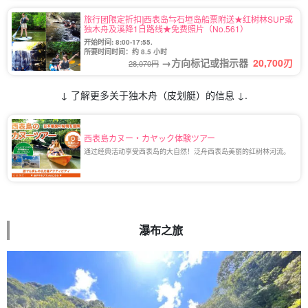
旅行团限定折扣]西表岛⇆石垣岛船票附送★红树林SUP或
独木舟及溪降1日路线★免费照片（No.561）
开始时间: 8:00-17:55.
所要时间时间：约 8.5 小时
→方向标记或指示器
20,700
刃
28,070円
↓ 了解更多关于独木舟（皮划艇）的信息 ↓.
西表島カヌー・カヤック体験ツアー
通过经典活动享受西表岛的大自然！泛舟西表岛美丽的红树林河流。
瀑布之旅