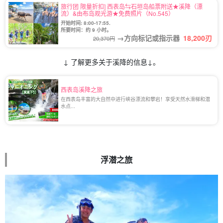
旅行团 限量折扣] 西表岛⇆石垣岛船票附送★溪降（漂
流）&由布岛观光游★免费照片（No.545）
开始时间: 8:00-17:55.
所要时间：约 9 小时。
→方向标记或指示器
18,200
刃
20,370円
↓ 了解更多关于溪降的信息↓。
西表岛溪降之旅
在西表岛丰富的大自然中进行峡谷漂流和攀岩！享受天然水滑梯和潜
水点...
浮潜之旅