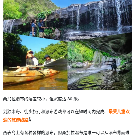
桑加拉瀑布的落差较小，但宽度达 30 米。
划独木舟、徒步旅行和瀑布游戏都可以在短时间内完成、
最受儿童欢
迎的旅游线路
Â
西表岛上有各种各样的瀑布，但桑加拉瀑布是唯一可以从瀑布背面进