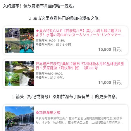
入的瀑布！请欣赏瀑布背面的唯一景观。
↓ 点击这里查看热门的桑加拉瀑布之旅。
★夏の特別SALE【西表島/1日】美しい海と緑に癒され
よう！水落の滝SUP/カヌー＆シュノーケリングツアー★
写真無料（No.41）
开始时间: 9:00-16:30.
所要时间时间：约 7.5 小时
15,800 日元。
世界遗产西表岛]"桑加拉瀑布 "红树林独木舟和丛林徒步旅
行 1 天家庭游（附快乐午餐）（第 88 号
开始时间9:00-16:00.
所要时间：约 7 小时。
14,000 日元。
↓ 箭头（标记或符号）
桑加拉瀑布
了解有关 ↓ 的更多信息。
桑加拉瀑布之旅
西表岛的洞中瀑布景点☆ 在瀑布后面玩耍的桑加拉瀑布之旅 划独木
舟、滑水板、徒步旅行、在瀑布锅里玩耍！让我们在迷人的洞穴景点
"桑加拉瀑布 "尽情玩耍，让您轻松愉快！ 这次我们将向您介绍桑加拉
瀑布 [...].