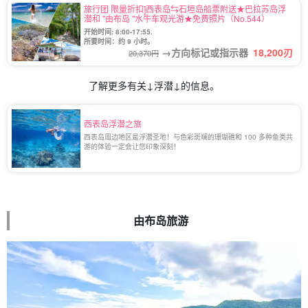
旅行团 限量折扣]西表岛⇆石垣岛船票附送★巴拉苏岛浮
潜和 "由布岛 "水牛车观光游★免费照片（No.544）
开始时间: 8:00-17:55.
所要时间：约 9 小时。
→方向标记或指示器
18,200
刃
20,370円
了解更多有关↓浮潜↓的信息。
西表岛浮潜之旅
西表岛周边地区是浮潜圣地！与色彩斑斓的珊瑚礁和 100 多种鱼类共
游的体验一定会让您印象深刻！
由布岛旅游