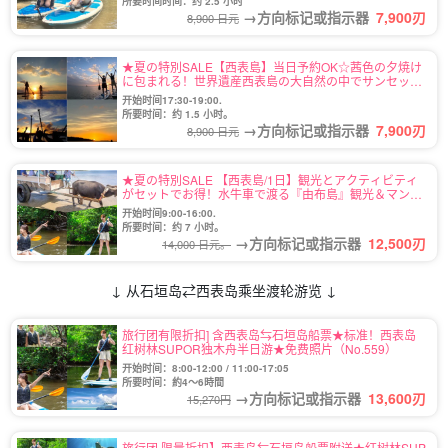
所要时间时间：约 2.5 小时
→方向标记或指示器
7,900
刃
8,900 日元
★夏の特別SALE【西表島】当日予約OK☆茜色の夕焼け
に包まれる！世界遺産西表島の大自然の中でサンセット
SUPツアー★《写真無料＆上原地区送迎OK》（No.4）
开始时间17:30-19:00.
所要时间：约 1.5 小时。
→方向标记或指示器
7,900
刃
8,900 日元
★夏の特別SALE 【西表島/1日】観光とアクティビティ
がセットでお得！水牛車で渡る『由布島』観光＆マング
ローブSUPorカヌー（No.124）
开始时间9:00-16:00.
所要时间：约 7 小时。
→方向标记或指示器
12,500
刃
14,000 日元。
↓ 从石垣岛⇄西表岛乘坐渡轮游览 ↓
旅行团有限折扣] 含西表岛⇆石垣岛船票★标准！西表岛
红树林SUPOR独木舟半日游★免费照片（No.559）
开始时间：8:00-12:00 / 11:00-17:05
所要时间：約4～6時間
→方向标记或指示器
13,600
刃
15,270円
旅行团 限量折扣】西表岛⇆石垣岛船票附送★红树林SUP