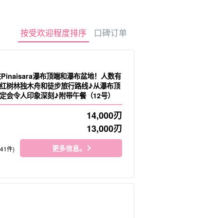
租车
观光旅游
按受欢迎程度排序
口碑订单
往Pinaisara瀑布顶端和瀑布盆地！人数有
红树林独木舟和徒步旅行路线♪从瀑布顶
定会令人印象深刻♪附带午餐（12号）
14,000
刃
13,000
刃
更多信息。
141件)