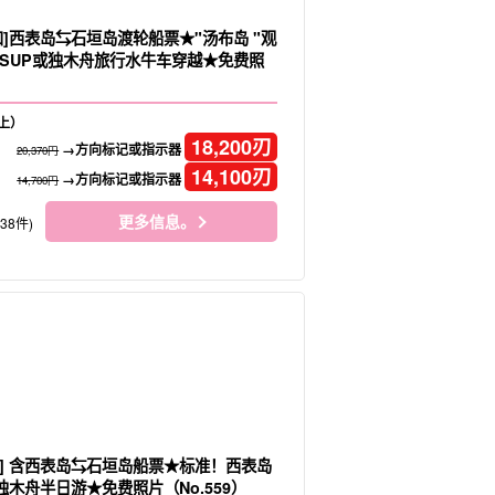
扣]西表岛⇆石垣岛渡轮船票★"汤布岛 "观
SUP或独木舟旅行水牛车穿越★免费照
上）
18,200
刃
→方向标记或指示器
20,370円
14,100
刃
→方向标记或指示器
14,700円
更多信息。
138件)
] 含西表岛⇆石垣岛船票★标准！西表岛
独木舟半日游★免费照片（No.559）