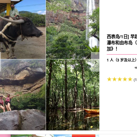
西表岛/1日]
瀑布和由布岛（
加》！
1 人（3 岁及以上
1
(