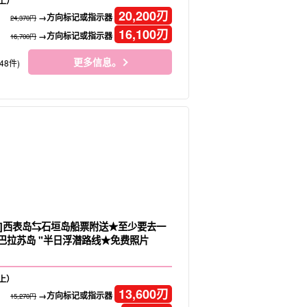
上）
20,200
刃
→方向标记或指示器
24,370円
16,100
刃
→方向标记或指示器
16,700円
更多信息。
48件)
]西表岛⇆石垣岛船票附送★至少要去一
"巴拉苏岛 "半日浮潜路线★免费照片
上）
13,600
刃
→方向标记或指示器
15,270円