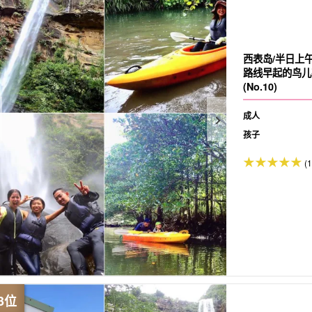
西表岛/半日上
路线早起的鸟儿
(No.10)
成人
孩子
(