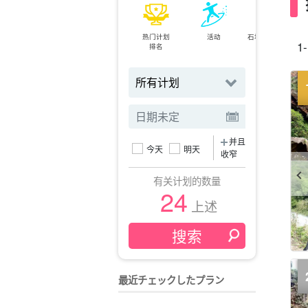
热门计划
活动
石垣岛⇄西表岛
1-
排名
小轮
并且
今天
明天
收窄
有关计划的数量
24
上述
最近チェックしたプラン