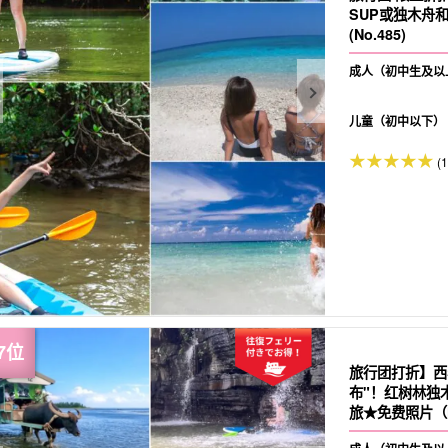
SUP或独木舟和
(No.485)
成人（初中生及以
儿童（初中以下）
(
旅行团打折】西
布"！红树林独木
旅★免费照片（N