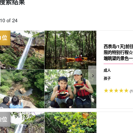
搜索结果
可当天预订
超值折扣
保险费
西表岛 "瀑布"。
巴拉斯岛之旅
10 of 24
规划
设计图
选定计划
观光
西表岛/1天]前
限的特别行程☆
端眺望的景色一
成人
孩子
(