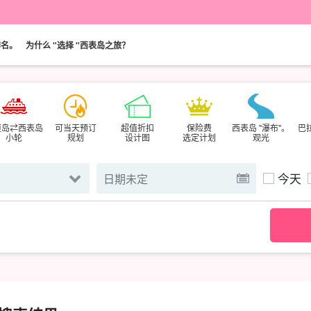
排名。
为什么 "选择 "西表岛之旅？
垣岛⇄西表岛
可当天预订
超值折扣
保险费
西表岛 "瀑布"。
巴
小轮
规划
设计图
选定计划
观光
今天