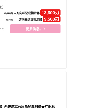
上）
13,600
刃
→方向标记或指示器
15,270円
9,500
刃
→方向标记或指示器
10,100円
更多信息。
16)
扣】西表岛⇆石垣岛船票附送★红树林