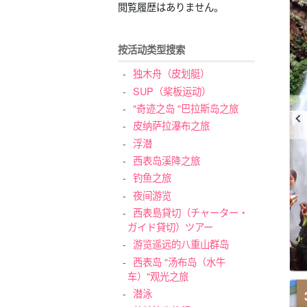
閲覧履歴はありません。
按活动类型搜索
独木舟（皮划艇）
SUP（桨板运动）
"奇迹之岛 "巴拉斯岛之旅
皮纳萨拉瀑布之旅
浮潜
西表岛溪降之旅
钓鱼之旅
夜间游览
西表島貸切（チャーター・
ガイド貸切）ツアー
游览遥远的八重山群岛
西表岛 "汤布岛（水牛
车）"观光之旅
潜泳