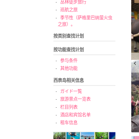
丛林徒步旅行
巡航之旅
季节性（萨格里巴纳萤火虫
之旅）。
按类别查找计划
按功能查找计划
参与条件
其他功能
西表岛相关信息
ガイド一覧
旅游景点一览表
栏目列表
酒店和宾馆名单
租车信息