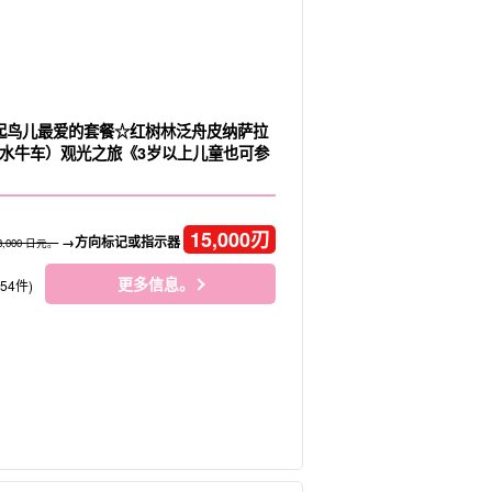
 早起鸟儿最爱的套餐☆红树林泛舟皮纳萨拉
水牛车）观光之旅《3岁以上儿童也可参
）
15,000
刃
→方向标记或指示器
8,000 日元。
更多信息。
154件)