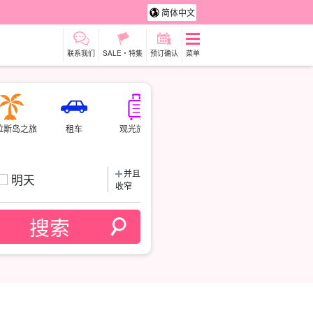
简体中文
联系我们
SALE・特集
预订确认
菜单
拉斯岛之旅
租车
观光旅游
并且
明天
收窄