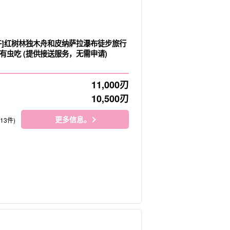
午]红树林独木舟和皮纳萨拉瀑布徒步旅行
有虫吃 (提供接送服务，无需申请)
11,000
刃
10,500
刃
更多信息。
113件)