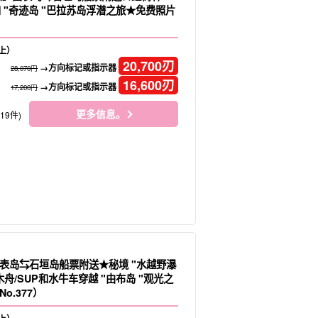
 "奇迹岛 "巴拉苏岛浮潜之旅★免费照片
上）
20,700
刃
→方向标记或指示器
28,070円
16,600
刃
→方向标记或指示器
17,200円
更多信息。
119件)
表岛⇆石垣岛船票附送★秘境 "水越野瀑
舟/SUP和水牛车穿越 "由布岛 "观光之
o.377）