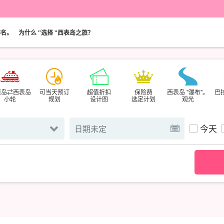
排名。
为什么 "选择 "西表岛之旅？
垣岛⇄西表岛
可当天预订
超值折扣
保险费
西表岛 "瀑布"。
巴
小轮
规划
设计图
选定计划
观光
今天