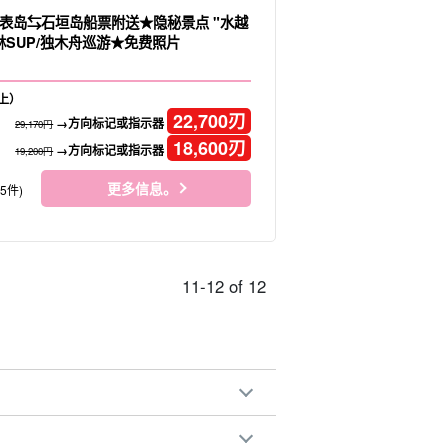
表岛⇆石垣岛船票附送★隐秘景点 "水越
林SUP/独木舟巡游★免费照片
上）
22,700
刃
→方向标记或指示器
29,170円
18,600
刃
→方向标记或指示器
19,200円
更多信息。
75件)
11-12 of 12