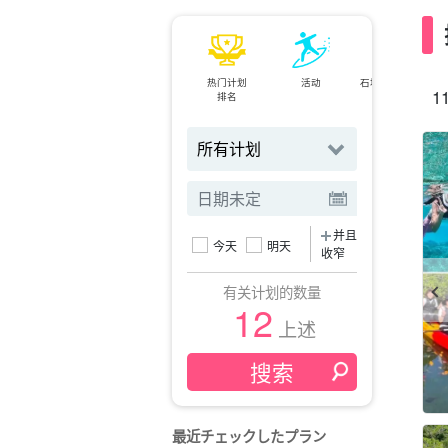
热门计划
活动
石垣岛⇄西表岛
11
排名
小轮
并且
今天
明天
收窄
有关计划的数量
12
上述
最近チェックしたプラン