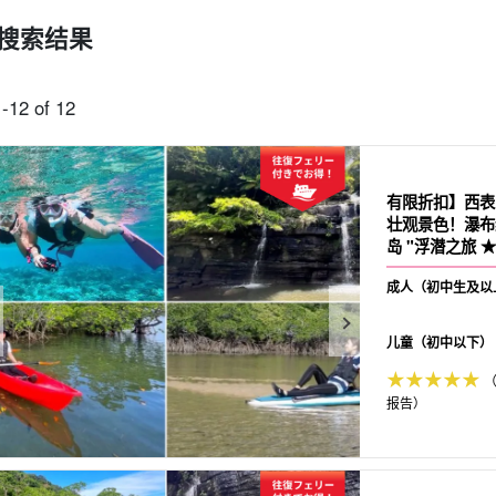
搜索结果
可当天预订
超值折扣
保险费
西表岛 "瀑布"。
巴拉斯岛之旅
-12 of 12
规划
设计图
选定计划
观光
有限折扣】西表
壮观景色！瀑布红
岛 "浮潜之旅 ★
成人（初中生及以
儿童（初中以下）
（
报告）