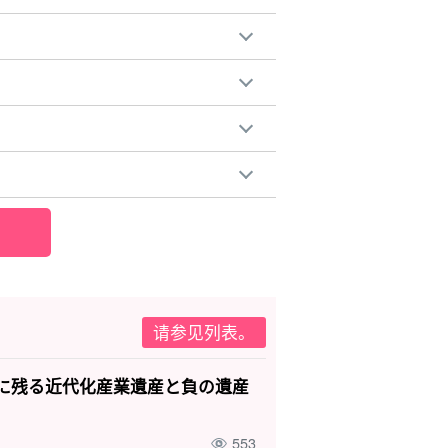
请参见列表。
に残る近代化産業遺産と負の遺産
553