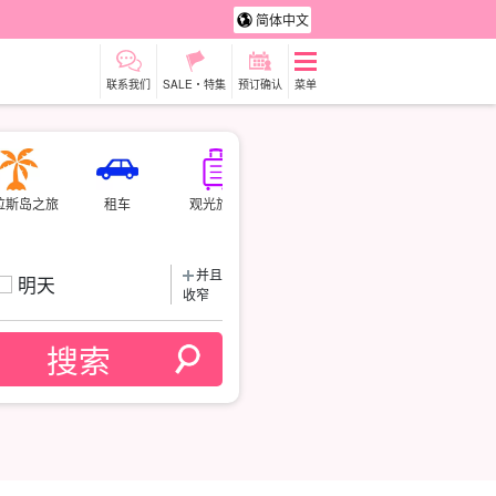
简体中文
联系我们
SALE・特集
预订确认
菜单
拉斯岛之旅
租车
观光旅游
并且
明天
收窄