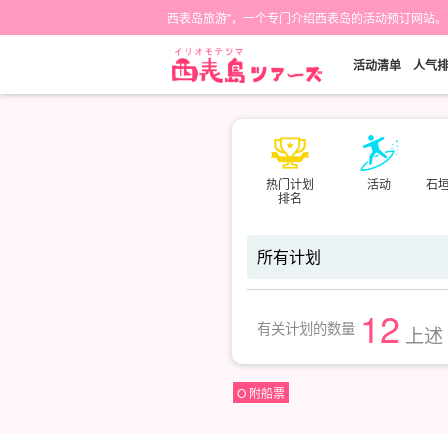
西表岛旅游"，一个专门介绍西表岛的活动预订网站。
活动清单
人气
热门计划
活动
石
排名
12
有关计划的数量
上述
O 附船票