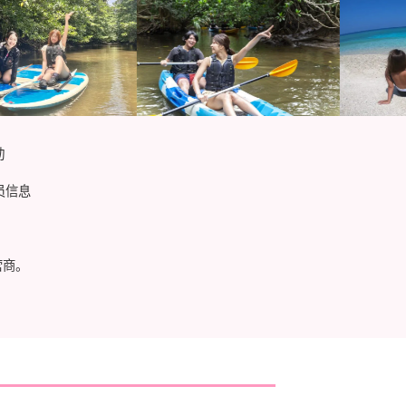
动
员信息
营商。