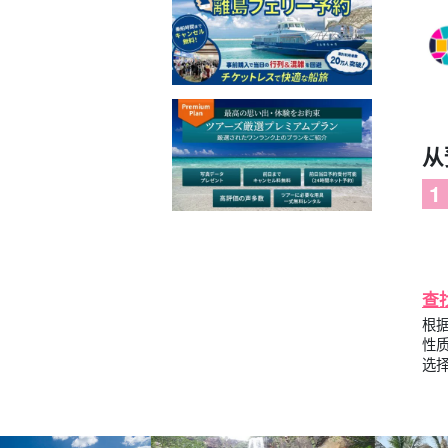
从
查
根
性
选