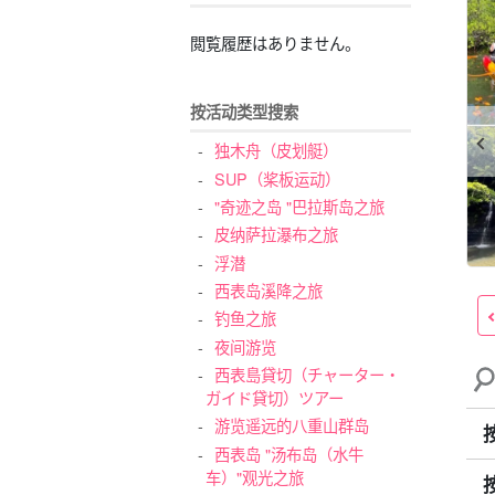
閲覧履歴はありません。
按活动类型搜索
独木舟（皮划艇）
SUP（桨板运动）
"奇迹之岛 "巴拉斯岛之旅
皮纳萨拉瀑布之旅
浮潜
西表岛溪降之旅
钓鱼之旅
夜间游览
西表島貸切（チャーター・
ガイド貸切）ツアー
游览遥远的八重山群岛
西表岛 "汤布岛（水牛
车）"观光之旅