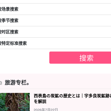
按场景搜索
按季节搜索
按时区搜索
按特定标准搜索
旅游专栏。
西表島の炭鉱の歴史とは｜宇多良炭鉱跡
を解説
2026年7月22日