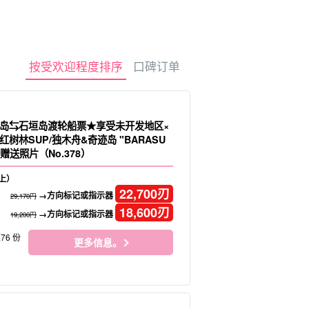
租车
观光旅游
按受欢迎程度排序
口碑订单
岛⇆石垣岛渡轮船票★享受未开发地区×
树林SUP/独木舟&奇迹岛 "BARASU
赠送照片（No.378）
上）
22,700
刃
→方向标记或指示器
29,170円
18,600
刃
→方向标记或指示器
19,200円
76 份
更多信息。