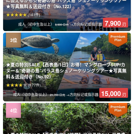
に会えるかも☆奇跡の島”バラス島”シュノーケリングツアー
★写真無料＆送迎付き（No.122）
(181件)
7,900
刃
成人（初中生及以上）
→方向标记或指示器
8,900 日元
★夏の特別SALE【西表島/1日】お得！マングローブSUP/カ
ヌー＆”奇跡の島”バラス島シュノーケリングツアー★写真無
料＆送迎付き（No.92）
(177件)
15,000
刃
成人（初中生及以上）
→方向标记或指示器
21,700 日元