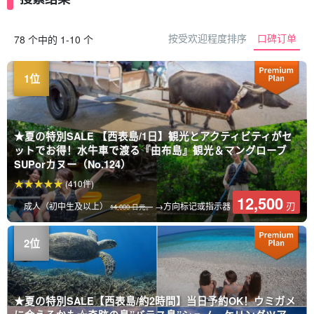
按受欢迎程度排序
口碑订单
78 个中的 1-10 个
★夏の特別SALE 【西表島/1日】観光とアクティビティがセ
ットでお得！水牛車で渡る『由布島』観光＆マングローブ
SUPorカヌー（No.124）
(410件)
12,500
刃
成人（初中生及以上）
→方向标记或指示器
14,000 日元。
★夏の特別SALE【西表島/約2時間】当日予約OK！ウミガメ