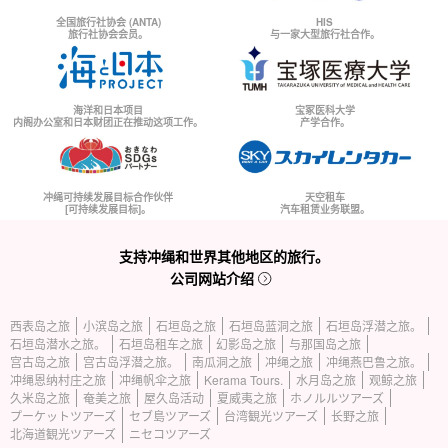
全国旅行社协会 (ANTA)
HIS
旅行社协会会员。
与一家大型旅行社合作。
海洋和日本项目
宝冢医科大学
内阁办公室和日本财团正在推动这项工作。
产学合作。
冲绳可持续发展目标合作伙伴
天空租车
[可持续发展目标]。
汽车租赁业务联盟。
支持冲绳和世界其他地区的旅行。
公司网站介绍
西表岛之旅
小滨岛之旅
石垣岛之旅
石垣岛蓝洞之旅
石垣岛浮潜之旅。
石垣岛潜水之旅。
石垣岛租车之旅
幻影岛之旅
与那国岛之旅
宫古岛之旅
宫古岛浮潜之旅。
南瓜洞之旅
冲绳之旅
冲绳燕巴鲁之旅。
冲绳恩纳村庄之旅
冲绳帆伞之旅
Kerama Tours.
水月岛之旅
观鲸之旅
久米岛之旅
奄美之旅
屋久岛活动
夏威夷之旅
ホノルルツアーズ
プーケットツアーズ
セブ島ツアーズ
台湾観光ツアーズ
长野之旅
北海道観光ツアーズ
ニセコツアーズ