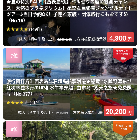
★夏の特別SALE【西表島/夜】ペルセウス座の観測チャン
ス！天然のプラネタリウム！星空＆亜熱帯ジャングルナイト
ツアー♪当日予約OK！子連れ家族・団体旅行にもおすすめ
（No.16）
(149件)
4,900
刃
成人（初中生及以上）
→方向标记或指示器
5,900 日元
旅行团打折】西表岛⇆石垣岛船票附送★秘境 "水越野瀑布"！
红树林独木舟/SUP和水牛车穿越 "由布岛 "观光之旅★免费照
片（No.377）
(148件)
20,200
刃
成人（初中生及以上）
→方向标记或指示器
24,370円