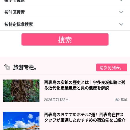
按时区搜索
按特定标准搜索
旅游专栏。
请参见列表。
西表島の炭鉱の歴史とは｜宇多良炭鉱跡に残
る近代化産業遺産と負の遺産を解説
2026年7月22日
536
西表島のおすすめホテル7選！西表島在住ス
タッフが厳選したおすすめの宿泊先をご紹介