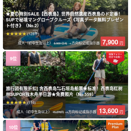
★夏の特別SALE【西表島】世界自然遺産西表島のド定番！
SUPで秘境マングローブクルーズ《写真データ無料プレゼン
ト付き》（No.2）
(128件)
7,900
刃
成人（初中生及以上）
→方向标记或指示器
8,900 日元
旅行团有限折扣] 含西表岛⇆石垣岛船票★标准！西表岛红树
林SUPOR独木舟半日游★免费照片（No.559）
(116)
13,600
刃
成人（初中生及以上）
→方向标记或指示器
15,270円