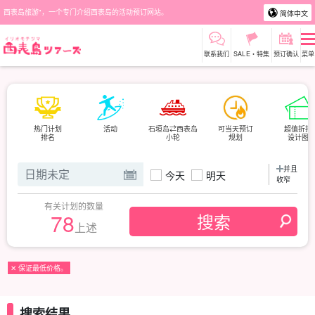
西表岛旅游"，一个专门介绍西表岛的活动预订网站。
简体中文
联系我们
SALE・特集
预订确认
菜单
热门计划
活动
石垣岛⇄西表岛
可当天预订
超值折扣
排名
小轮
规划
设计图
并且
今天
明天
收窄
有关计划的数量
78
上述
✕ 保证最低价格。
搜索结果