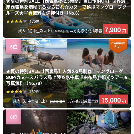
★夏の特別SALE【西表島/約2.5時間】当日予約OK！世界遺
産西表島を満喫するならこれ☆カヌーで秘境マングローブク
ルーズ★写真無料＆送迎付き（No.6）
(175件)
7,900
刃
成人（初中生及以上）
→方向标记或指示器
8,900 日元
★夏の特別SALE【西表島】人気の3島制覇！マングローグ
SUP/カヌー＆バラス島上陸＆水牛車『由布島』観光ツアー★
写真無料（No.78）
(162件)
15,000
刃
成人（初中生及以上）
→方向标记或指示器
21,700 日元