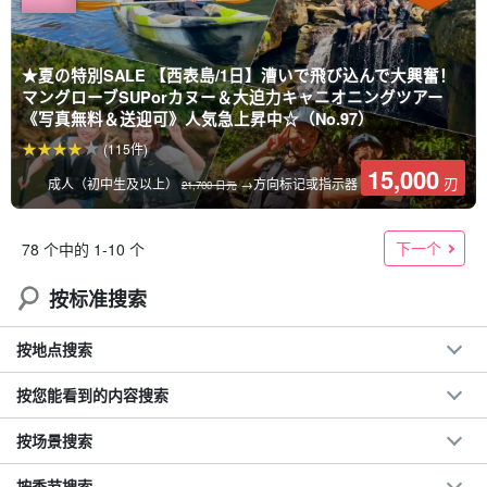
★夏の特別SALE 【西表島/1日】漕いで飛び込んで大興奮！
マングローブSUPorカヌー＆大迫力キャニオニングツアー
《写真無料＆送迎可》人気急上昇中☆（No.97）
(115件)
15,000
刃
成人（初中生及以上）
→方向标记或指示器
21,700 日元
下一个
78 个中的 1-10 个
按标准搜索
按地点搜索
按您能看到的内容搜索
按场景搜索
按季节搜索