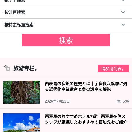
按时区搜索
按特定标准搜索
旅游专栏。
请参见列表。
西表島の炭鉱の歴史とは｜宇多良炭鉱跡に残
る近代化産業遺産と負の遺産を解説
2026年7月22日
536
西表島のおすすめホテル7選！西表島在住ス
タッフが厳選したおすすめの宿泊先をご紹介