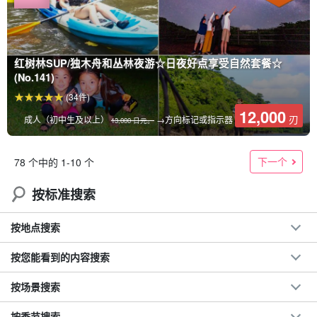
红树林SUP/独木舟和丛林夜游☆日夜好点享受自然套餐☆
(No.141)
(34件)
12,000
刃
成人（初中生及以上）
→方向标记或指示器
13,000 日元。
下一个
78 个中的 1-10 个
按标准搜索
按地点搜索
按您能看到的内容搜索
按场景搜索
按季节搜索