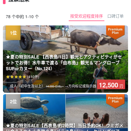
按受欢迎程度排序
口碑订单
78 个中的 1-10 个
★夏の特別SALE 【西表島/1日】観光とアクティビティがセ
ットでお得！水牛車で渡る『由布島』観光＆マングローブ
SUPorカヌー（No.124）
(410件)
12,500
刃
成人（初中生及以上）
→方向标记或指示器
14,000 日元。
★夏の特別SALE【西表島/約2時間】当日予約OK！ウミガメ