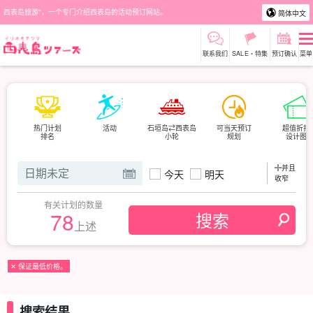
西表岛旅游"，一个专门介绍西表岛的活动预订网站。
简体中文
联系我们
SALE・特集
预订确认
菜单
热门计划
活动
石垣岛⇄西表岛
可当天预订
超值折扣
排名
小轮
规划
设计图
并且
今天
明天
收窄
有关计划的数量
78
上述
✕ 保证最低价格。
搜索结果