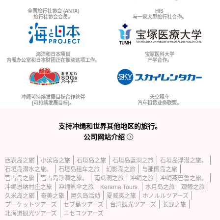
全国旅行社协会 (ANTA)
HIS
旅行社协会会员。
与一家大型旅行社合作。
海洋和日本项目
宝冢医科大学
内阁办公室和日本财团正在推动这项工作。
产学合作。
冲绳可持续发展目标合作伙伴
天空租车
[可持续发展目标]。
汽车租赁业务联盟。
支持冲绳和世界其他地区的旅行。
公司网站介绍
西表岛之旅
小滨岛之旅
石垣岛之旅
石垣岛蓝洞之旅
石垣岛浮潜之旅。
石垣岛潜水之旅。
石垣岛租车之旅
幻影岛之旅
与那国岛之旅
宫古岛之旅
宫古岛浮潜之旅。
南瓜洞之旅
冲绳之旅
冲绳燕巴鲁之旅。
冲绳恩纳村庄之旅
冲绳帆伞之旅
Kerama Tours.
水月岛之旅
观鲸之旅
久米岛之旅
奄美之旅
屋久岛活动
夏威夷之旅
ホノルルツアーズ
プーケットツアーズ
セブ島ツアーズ
台湾観光ツアーズ
长野之旅
北海道観光ツアーズ
ニセコツアーズ