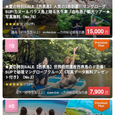
★夏の特別SALE【西表島】人気の3島制覇！マングローグ
SUP/カヌー＆バラス島上陸＆水牛車『由布島』観光ツアー★
写真無料（No.78）
(162件)
15,000
刃
成人（初中生及以上）
→方向标记或指示器
21,700 日元
★夏の特別SALE【西表島】世界自然遺産西表島のド定番！
SUPで秘境マングローブクルーズ《写真データ無料プレゼン
ト付き》（No.2）
(128件)
7,900
刃
成人（初中生及以上）
→方向标记或指示器
8,900 日元