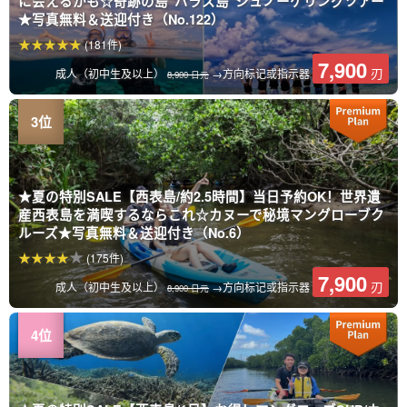
に会えるかも☆奇跡の島”バラス島”シュノーケリングツアー
★写真無料＆送迎付き（No.122）
(181件)
7,900
刃
成人（初中生及以上）
→方向标记或指示器
8,900 日元
★夏の特別SALE【西表島/約2.5時間】当日予約OK！世界遺
産西表島を満喫するならこれ☆カヌーで秘境マングローブク
ルーズ★写真無料＆送迎付き（No.6）
(175件)
7,900
刃
成人（初中生及以上）
→方向标记或指示器
8,900 日元