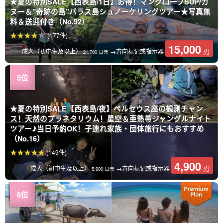
★夏の特別SALE【西表島/1日】お得！マングローブSUP/カ
ヌー＆”奇跡の島”バラス島シュノーケリングツアー★写真無
料＆送迎付き（No.92）
(177件)
15,000
刃
成人（初中生及以上）
→方向标记或指示器
21,700 日元
★夏の特別SALE【西表島/夜】ペルセウス座の観測チャン
ス！天然のプラネタリウム！星空＆亜熱帯ジャングルナイト
ツアー♪当日予約OK！子連れ家族・団体旅行にもおすすめ
（No.16）
(149件)
4,900
刃
成人（初中生及以上）
→方向标记或指示器
5,900 日元