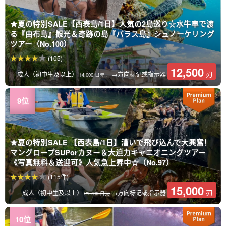
★夏の特別SALE【西表島/1日】人気の2島巡り☆水牛車で渡
る『由布島』観光＆奇跡の島『バラス島』シュノーケリング
ツアー（No.100）
(105)
12,500
刃
成人（初中生及以上）
→方向标记或指示器
14,000 日元。
★夏の特別SALE 【西表島/1日】漕いで飛び込んで大興奮！
マングローブSUPorカヌー＆大迫力キャニオニングツアー
《写真無料＆送迎可》人気急上昇中☆（No.97）
(115件)
15,000
刃
成人（初中生及以上）
→方向标记或指示器
21,700 日元