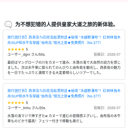
100,000
(148件)
13,600
18,200
20,700
刃
1 对（最多 5 人）
刃
刃
刃
成人（初中生及以上）
成人（初中生及以上）
成人（初中生及以上）
→方向标记或指示器
→方向标记或指示器
→方向标记或指示器
15,270円
20,370円
28,070円
20,200
刃
成人（初中生及以上）
→方向标记或指示器
24,370円
为不想犯错的人提供皇家大道之旅的新体验。
旅行团打折】西表岛⇆石垣岛船票附送★秘境 "水越野瀑布"！红树林独木
舟/SUP和水牛车穿越 "由布岛 "观光之旅★免费照片（No.377）
5
ユーザー_dgnr さん
/
50s.
投稿日：2026-07
最初はマングローブの川をカヌーで進み、水落の滝で大自然の迫力を感じ
ました。次は水牛車に揺られてのんびりと由布島を観光し、西表島の魅力
を一日でたっぷりと満喫できる大変素晴らしいツアーでした。
旅行团打折】西表岛⇆石垣岛船票附送★秘境 "水越野瀑布"！红树林独木
舟/SUP和水牛车穿越 "由布岛 "观光之旅★免费照片（No.377）
5
ユーザー_tmhu さん
/
20s.
投稿日：2026-07
水落の滝マジで神すぎたw カヌーで進むの冒険感エグいし、由布島の水牛
車ものどかで最高！フェリー付きで移動も楽だし