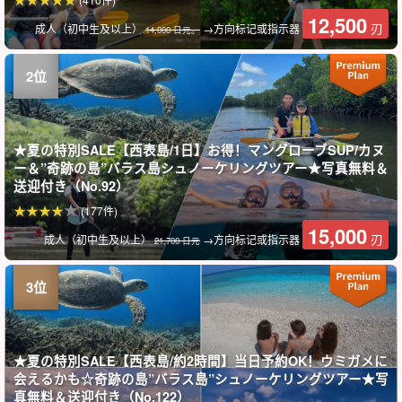
12,500
刃
成人（初中生及以上）
→方向标记或指示器
14,000 日元。
★夏の特別SALE【西表島/1日】お得！マングローブSUP/カヌ
ー＆”奇跡の島”バラス島シュノーケリングツアー★写真無料＆
送迎付き（No.92）
(177件)
15,000
刃
成人（初中生及以上）
→方向标记或指示器
21,700 日元
★夏の特別SALE【西表島/約2時間】当日予約OK！ウミガメに
会えるかも☆奇跡の島”バラス島”シュノーケリングツアー★写
真無料＆送迎付き（No.122）