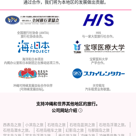
通过合作，我们将为本地区的发展做出贡献。
全国旅行社协会 (ANTA)
HIS
旅行社协会会员。
与一家大型旅行社合作。
海洋和日本项目
宝冢医科大学
内阁办公室和日本财团正在推动这项工作。
产学合作。
冲绳可持续发展目标合作伙伴
天空租车
[可持续发展目标]。
汽车租赁业务联盟。
支持冲绳和世界其他地区的旅行。
公司网站介绍
西表岛之旅
小滨岛之旅
石垣岛之旅
石垣岛蓝洞之旅
石垣岛浮潜之旅。
石垣岛潜水之旅。
石垣岛租车之旅
幻影岛之旅
与那国岛之旅
宫古岛之旅
宫古岛浮潜之旅。
南瓜洞之旅
冲绳之旅
冲绳燕巴鲁之旅。