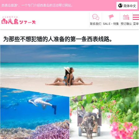
西表岛旅游"，一个专门介绍西表岛的活动预订网站。
简体中文
联系我们
SALE・特集
预订确认
菜单
为那些不想犯错的人准备的第一条西表线路。