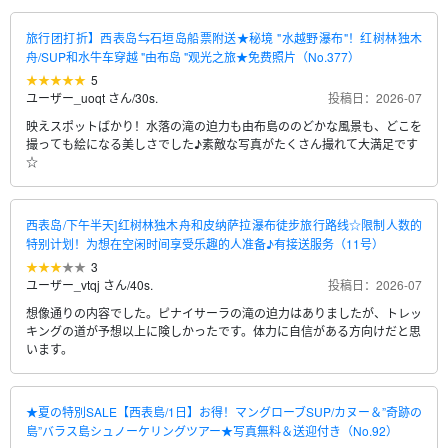
旅行团打折】西表岛⇆石垣岛船票附送★秘境 "水越野瀑布"！红树林独木
舟/SUP和水牛车穿越 "由布岛 "观光之旅★免费照片（No.377）
5
ユーザー_uoqt さん
/
30s.
投稿日：2026-07
映えスポットばかり！水落の滝の迫力も由布島ののどかな風景も、どこを
撮っても絵になる美しさでした♪素敵な写真がたくさん撮れて大満足です
☆
西表岛/下午半天]红树林独木舟和皮纳萨拉瀑布徒步旅行路线☆限制人数的
特别计划！为想在空闲时间享受乐趣的人准备♪有接送服务（11号）
3
ユーザー_vtqj さん
/
40s.
投稿日：2026-07
想像通りの内容でした。ピナイサーラの滝の迫力はありましたが、トレッ
キングの道が予想以上に険しかったです。体力に自信がある方向けだと思
います。
★夏の特別SALE【西表島/1日】お得！マングローブSUP/カヌー＆”奇跡の
島”バラス島シュノーケリングツアー★写真無料＆送迎付き（No.92）