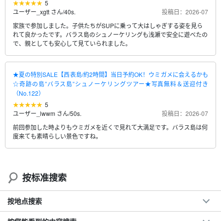
5
ユーザー_xgtt さん
/
40s.
投稿日：2026-07
家族で参加しました。子供たちがSUPに乗って大はしゃぎする姿を見ら
れて良かったです。バラス島のシュノーケリングも浅瀬で安全に遊べたの
で、親としても安心して見ていられました。
★夏の特別SALE【西表島/約2時間】当日予約OK！ウミガメに会えるかも
☆奇跡の島”バラス島”シュノーケリングツアー★写真無料＆送迎付き
（No.122）
5
ユーザー_lwwm さん
/
50s.
投稿日：2026-07
前回参加した時よりもウミガメを近くで見れて大満足です。バラス島は何
度来ても素晴らしい景色ですね。
按标准搜索
按地点搜索