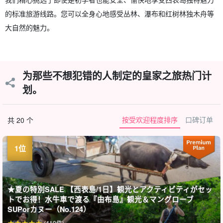
的标准旅游线路。您可以全身心地感受丛林、瀑布和红树林独木舟等
大自然的魅力。
为那些不想犯错的人制定的皇家之旅热门计
划。
按受欢迎程度排序
口碑订单
共 20 个
★夏の特別SALE 【西表島/1日】観光とアクティビティがセッ
トでお得！水牛車で渡る『由布島』観光＆マングローブ
SUPorカヌー（No.124）
(410件)