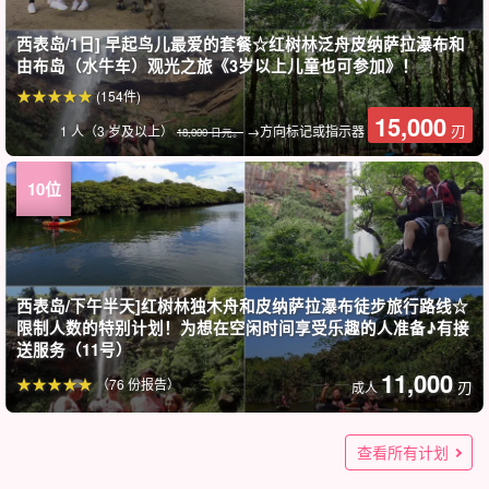
西表岛/1日] 早起鸟儿最爱的套餐☆红树林泛舟皮纳萨拉瀑布和
由布岛（水牛车）观光之旅《3岁以上儿童也可参加》！
(154件)
15,000
刃
1 人（3 岁及以上）
→方向标记或指示器
18,000 日元。
西表岛/下午半天]红树林独木舟和皮纳萨拉瀑布徒步旅行路线☆
限制人数的特别计划！为想在空闲时间享受乐趣的人准备♪有接
送服务（11号）
11,000
（76 份报告）
刃
成人
石垣岛旅游]世界自然遗产一日游★仲间川红树林游船&由布岛
西表岛 / 1 天] 导游包车 ☆享受未开发的土地和绝佳的景色！瀑
旅行团有限折扣] 含西表岛⇆石垣岛船票★标准！西表岛红树林
西表岛/1天]包车向导☆征服人气三岛！红树林SUP/独木舟&巴
西表岛 / 1天]包租向导☆观光和活动套餐！观光和红树林SUP或
旅行团 限量折扣]西表岛⇆石垣岛渡轮船票★"汤布岛 "观光和西
西表岛/2.5小时]包车向导☆世界遗产西表岛的最佳游览方式☆
西表岛1日]红树林SUP/独木舟和 "奇迹之岛 "巴拉苏岛浮潜私人
旅行团 限量折扣】西表岛⇆石垣岛船票附送★红树林SUP或独
旅行团打折】西表岛⇆石垣岛船票附送★秘境 "水越野瀑布"！
观光游《附带快乐午餐》（580号）
布SUP/独木舟&奇迹岛 "巴拉苏岛 "浮潜之旅 ★免费拍照
SUPOR独木舟半日游★免费照片（No.559）
拉苏岛登陆&水牛车 "由布岛 "观光游★照片免费（No.160）
独木舟（No.159）
表岛丛林SUP或独木舟旅行水牛车穿越★免费照片（No.546）
独木舟红树林巡游★免费照片、接送（No.158）
导游游★免费拍照和接送（No.157）
木舟和 "奇迹岛 "巴拉苏岛浮潜之旅★免费照片(No.485)
红树林独木舟/SUP和水牛车穿越 "由布岛 "观光之旅★免费照片
查看所有计划
（No.161）
（No.377）
100,000
100,000
100,000
14,900
70,000
(116)
(138件)
(119件)
(66件)
刃
刃
刃
刃
刃
成人（初中生及以上）
1 对（最多 5 人）
1 对（最多 5 人）
1 对（最多 5 人）
1 对（最多 5 人）