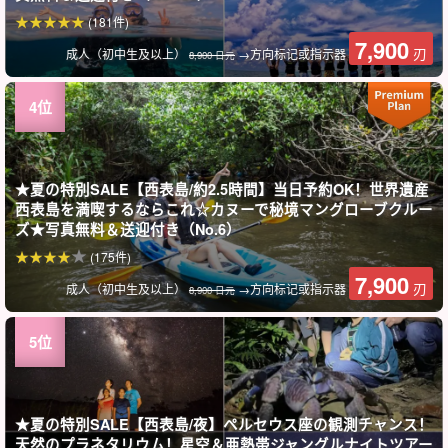
(181件)
7,900
刃
成人（初中生及以上）
→方向标记或指示器
8,900 日元
★夏の特別SALE【西表島/約2.5時間】当日予約OK！世界遺産
西表島を満喫するならこれ☆カヌーで秘境マングローブクルー
ズ★写真無料＆送迎付き（No.6）
(175件)
7,900
刃
成人（初中生及以上）
→方向标记或指示器
8,900 日元
★夏の特別SALE【西表島/夜】ペルセウス座の観測チャンス！
天然のプラネタリウム！星空＆亜熱帯ジャングルナイトツアー