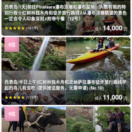
西表岛/1天]前往Pinaisara瀑布顶端和瀑布盆地！人数有限的特
别行程☆红树林独木舟和徒步旅行路线♪从瀑布顶端眺望的景色
一定会令人印象深刻♪附带午餐（12号）
14,000
(141件)
刃
成人
西表岛/半日上午]红树林独木舟和皮纳萨拉瀑布徒步旅行路线早
起的鸟儿有虫吃 (提供接送服务，无需申请) (No.10)
11,000
(113件)
刃
成人