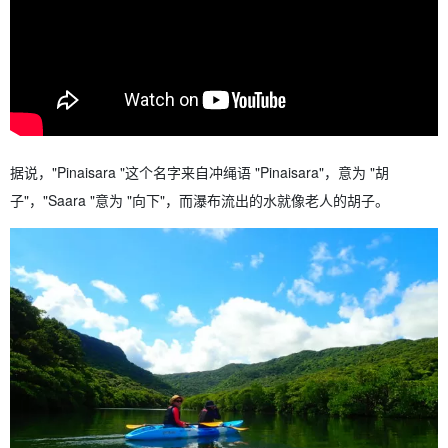
据说，"Pinaisara "这个名字来自冲绳语 "Pinaisara"，意为 "胡
子"，"Saara "意为 "向下"，而瀑布流出的水就像老人的胡子。