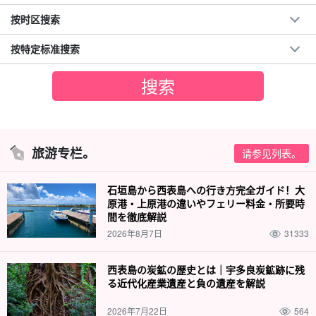
按时区搜索
按特定标准搜索
旅游专栏。
请参见列表。
石垣島から西表島への行き方完全ガイド！大
原港・上原港の違いやフェリー料金・所要時
間を徹底解説
2026年8月7日
31333
西表島の炭鉱の歴史とは｜宇多良炭鉱跡に残
る近代化産業遺産と負の遺産を解説
2026年7月22日
564