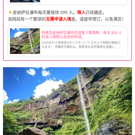
よく訪れることができます！ マングローブやビーチ […]
皮纳萨拉瀑布每天要接待 200 人。
限入
已经确定。
该网站有一个繁琐的
无需申请入境
是。请提早预订，以免满员！
西表岛皮纳萨拉瀑布的游客人数限制：每天 200 人
的进入限制以及如何申请。
2025年から西表島の5つスポットで 立ち入り制限が開始さ
れます！ 沖縄県竹富町は、西表島の自然環境を保護し、持
続可能な観光を推進するため、『西表島エコツーリズム推進
全体構想』を策定しました。 この構想に基づき、特定の自
[…]