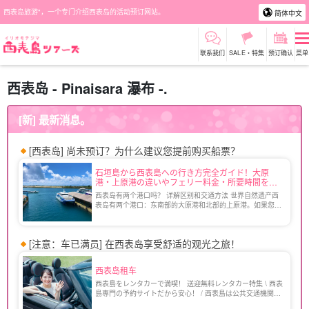
西表岛旅游"，一个专门介绍西表岛的活动预订网站。
简体中文
联系我们
SALE・特集
预订确认
菜单
西表岛 - Pinaisara 瀑布 -.
[新] 最新消息。
[西表岛] 尚未预订？为什么建议您提前购买船票？
石垣島から西表島への行き方完全ガイド！大原
港・上原港の違いやフェリー料金・所要時間を徹
底解説
西表岛有两个港口吗？ 详解区别和交通方法 世界自然遗产西
表岛有两个港口：东南部的大原港和北部的上原港。如果您是
第一次去西表岛，可能会不知道该选择哪个港口。 本文将介
绍前往西表岛的渡轮[...]。
[注意：车已满员] 在西表岛享受舒适的观光之旅！
西表岛租车
西表島をレンタカーで満喫！ 送迎無料レンタカー特集 \ 西表
島専門の予約サイトだから安心！ / 西表島は公共交通機関の
本数が少ないため、レンタカーがあれば秘境や観光地も効率