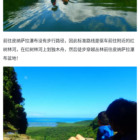
前往皮纳萨拉瀑布没有步行路径，因此标准路线是驱车前往附近的红
树林河，在红树林河上划独木舟，然后徒步穿越丛林前往皮纳萨拉瀑
布盆地！