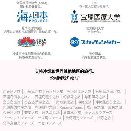
全国旅行社协会 (ANTA)
HIS
旅行社协会会员。
与一家大型旅行社合作。
海洋和日本项目
宝冢医科大学
内阁办公室和日本财团正在推动这项工作。
产学合作。
冲绳可持续发展目标合作伙伴
天空租车
[可持续发展目标]。
汽车租赁业务联盟。
支持冲绳和世界其他地区的旅行。
公司网站介绍
西表岛之旅
小滨岛之旅
石垣岛之旅
石垣岛蓝洞之旅
石垣岛浮潜之旅。
石垣岛潜水之旅。
石垣岛租车之旅
幻影岛之旅
与那国岛之旅
宫古岛之旅
宫古岛浮潜之旅。
南瓜洞之旅
冲绳之旅
冲绳燕巴鲁之旅。
冲绳恩纳村庄之旅
冲绳帆伞之旅
Kerama Tours.
水月岛之旅
观鲸之旅
久米岛之旅
奄美之旅
屋久岛活动
夏威夷之旅
ホノルルツアーズ
プーケットツアーズ
セブ島ツアーズ
台湾観光ツアーズ
长野之旅
北海道観光ツアーズ
ニセコツアーズ