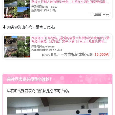
路线☆限制人数的特别计划！为想在空闲时间享受乐趣的
人准备♪有接送服务（11号）
开始时间12:30-16:30.
所要时间：约 4 小时。
11,000 日元
⬇︎ 如需游览由布岛，请点击此处。
西表岛/1日] 早起鸟儿最爱的套餐☆红树林泛舟皮纳萨拉瀑
布和由布岛（水牛车）观光之旅《3岁以上儿童也可参
加》！
开始时间9:00-16:30.
所要时间时间：约 7.5 小时
→方向标记或指示器
15,000
刃
18,000 日元。
前往西表岛必须乘坐渡轮！
从石垣岛到西表岛的渡轮是必不可少的。