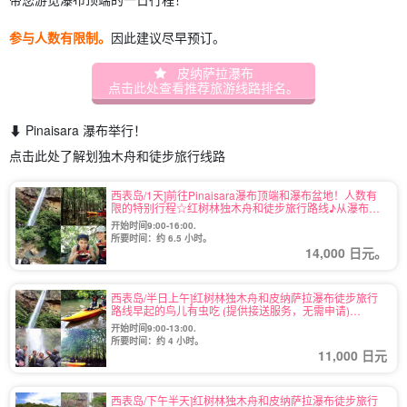
参与人数有限制。
因此建议尽早预订。
皮纳萨拉瀑布
点击此处查看推荐旅游线路排名。
⬇︎ Pinaisara 瀑布举行！
点击此处了解划独木舟和徒步旅行线路
西表岛/1天]前往Pinaisara瀑布顶端和瀑布盆地！人数有
限的特别行程☆红树林独木舟和徒步旅行路线♪从瀑布顶
端眺望的景色一定会令人印象深刻♪附带午餐（12号）
开始时间9:00-16:00.
所要时间：约 6.5 小时。
14,000 日元。
西表岛/半日上午]红树林独木舟和皮纳萨拉瀑布徒步旅行
路线早起的鸟儿有虫吃 (提供接送服务，无需申请)
(No.10)
开始时间9:00-13:00.
所要时间：约 4 小时。
11,000 日元
西表岛/下午半天]红树林独木舟和皮纳萨拉瀑布徒步旅行