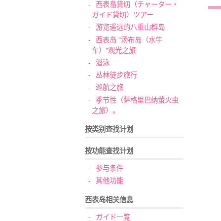
西表島貸切（チャーター・
ガイド貸切）ツアー
游览遥远的八重山群岛
西表岛 "汤布岛（水牛
车）"观光之旅
潜泳
丛林徒步旅行
巡航之旅
季节性（萨格里巴纳萤火虫
之旅）。
按类别查找计划
按功能查找计划
参与条件
其他功能
西表岛相关信息
ガイド一覧