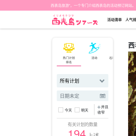
西表岛旅游"，一个专门介绍西表岛的活动预订网站。
活动清单
人气
西
热门计划
活动
石垣岛⇄西表岛
排名
小轮
并且
今天
明天
收窄
有关计划的数量
194
上述