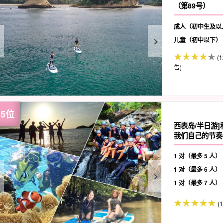
（第89号）
成人（初中生及以
儿童（初中以下）
(
告)
西表岛/半日游
我们自己的节奏♪
1 对（最多 5 人）
1 对（最多 6 人）
1 对（最多 7 人）
(