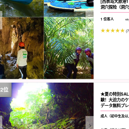
[西表岛大原港1
洞穴探险（洞穴
1 位客人
17
(
★夏の特別SA
験！大迫力のケ
データ無料プレ
成人（初中生及以