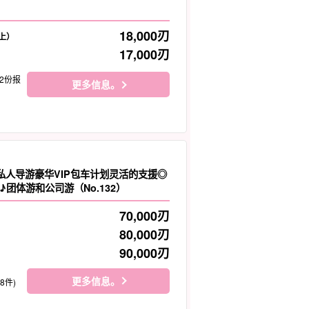
18,000
刃
上）
17,000
刃
12份报
更多信息。
]私人导游豪华VIP包车计划灵活的支援◎
团体游和公司游（No.132）
70,000
刃
80,000
刃
90,000
刃
更多信息。
18件)