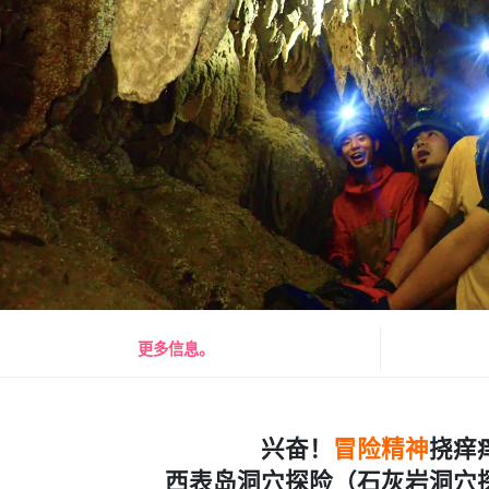
更多信息。
兴奋！
冒险精神
挠痒
西表岛洞穴探险（石灰岩洞穴