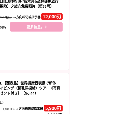
日]红树林SUP/独木舟&丛林徒步旅行
探险）之旅☆免费照片（第33号）
12,000
刃
→方向标记或指示器
,000 日元。
更多信息。
75件)
LE【西表島】世界遺産西表島で新体
イビング（鍾乳洞探検）ツアー《写真
ゼント付き》（No.44）
上）
5,900
刃
→方向标记或指示器
6,900 日元