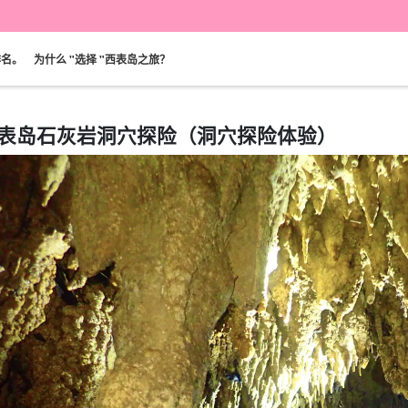
排名。
为什么 "选择 "西表岛之旅？
表岛石灰岩洞穴探险（洞穴探险体验）
可当天预订
超值折扣
保险费
西表岛 "瀑布"。
巴拉斯岛之旅
规划
设计图
选定计划
观光