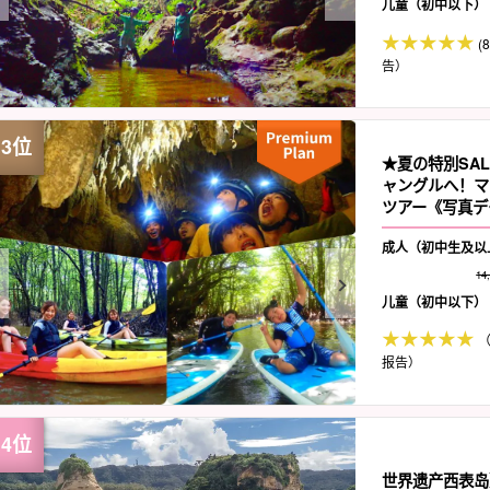
儿童（初中以下）
(
告）
★夏の特別SA
ャングルへ！マ
ツアー《写真デ
成人（初中生及以
14
儿童（初中以下）
（
报告）
世界遗产西表岛】